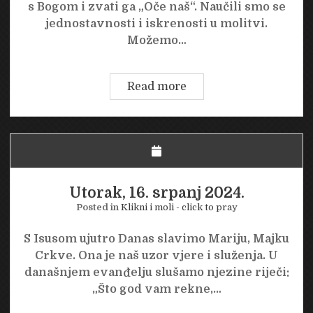
s Bogom i zvati ga „Oče naš“. Naučili smo se
jednostavnosti i iskrenosti u molitvi.
Možemo…
Četvrtak,
Read more
20.
lipanj
2024.
Utorak, 16. srpanj 2024.
Posted in
Klikni i moli - click to pray
S Isusom ujutro Danas slavimo Mariju, Majku
Crkve. Ona je naš uzor vjere i služenja. U
današnjem evanđelju slušamo njezine riječi:
„Što god vam rekne,…