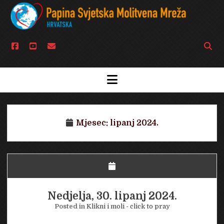
facebook
youtube
email
Open
searc
bar
open
menu
Mjesec:
lipanj 2024.
Nedjelja, 30. lipanj 2024.
Posted in
Klikni i moli - click to pray