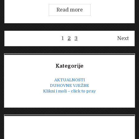
Utorak,
Read more
16.
srpanj
2024.
Brojevi
1
2
3
Next
stranica
objava
Sidebar
Kategorije
AKTUALNOSTI
DUHOVNE VJEŽBE
Klikni i moli – click to pray