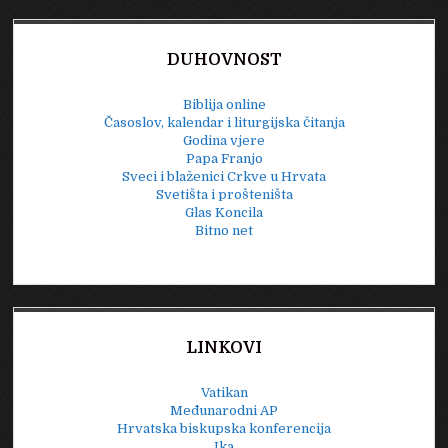
DUHOVNOST
Biblija online
Časoslov, kalendar i liturgijska čitanja
Godina vjere
Papa Franjo
Sveci i blaženici Crkve u Hrvata
Svetišta i prošteništa
Glas Koncila
Bitno net
LINKOVI
Vatikan
Međunarodni AP
Hrvatska biskupska konferencija
Ika