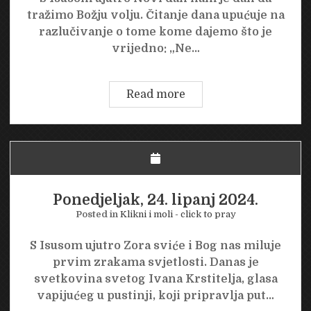
tražimo Božju volju. Čitanje dana upućuje na
razlučivanje o tome kome dajemo što je
vrijedno: „Ne…
Utorak,
Read more
25.
lipanj
2024.
Ponedjeljak, 24. lipanj 2024.
Posted in
Klikni i moli - click to pray
S Isusom ujutro Zora sviće i Bog nas miluje
prvim zrakama svjetlosti. Danas je
svetkovina svetog Ivana Krstitelja, glasa
vapijućeg u pustinji, koji pripravlja put…