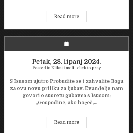
Subota,
Read more
29.
lipanj
2024.
Petak, 28. lipanj 2024.
Posted in
Klikni i moli - click to pray
S Isusom ujutro Probudite se i zahvalite Bogu
za ovu novu priliku za ljubav. Evanđelje nam
govori o susretu gubavca s Isusom:
„Gospodine, ako hoćeš,…
Petak,
Read more
28.