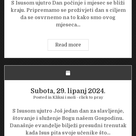
S Isusom ujutro Dan počinje i mjesec se bliži
kraju. Pripremamo se proživjeti dan s ciljem
da se osvrnemo na to kako smo ovog
mjeseca…
Nedjelja,
Read more
30.
lipanj
2024.
Subota, 29. lipanj 2024.
Posted in
Klikni i moli - click to pray
S Isusom ujutro Još jedan dan za slavljenje,
štovanje i služenje Bogu našem Gospodinu.
Današnje evanđelje bilježi presudni trenutak
kada Isus pita svoje učenike što…