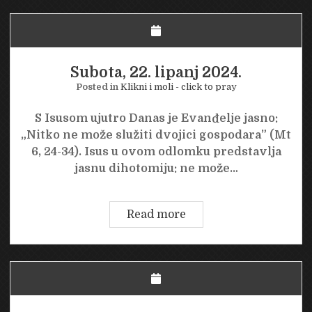
2024.
Subota, 22. lipanj 2024.
Posted in
Klikni i moli - click to pray
S Isusom ujutro Danas je Evanđelje jasno:
„Nitko ne može služiti dvojici gospodara” (Mt
6, 24-34). Isus u ovom odlomku predstavlja
jasnu dihotomiju: ne može…
Subota,
Read more
22.
lipanj
2024.