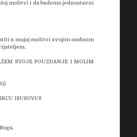
ašoj molitvi i da budemo jednostavni
atiti u mojoj molitvi svojim osobnim
rijateljem.
LAŽEM SVOJE POUZDANJE I MOLIM
ti)
SRCU ISUSOVU!!
 Bogu.