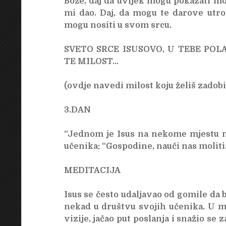
Bože, daj da uvijek mogu pokazati mo
mi dao. Daj, da mogu te darove utro
mogu nositi u svom srcu.
SVETO SRCE ISUSOVO, U TEBE PO
TE MILOST…
(ovdje navedi milost koju želiš zadobi
3.DAN
“Jednom je Isus na nekome mjestu m
učenika: “Gospodine, nauči nas moliti.
MEDITACIJA
Isus se često udaljavao od gomile da 
nekad u društvu svojih učenika. U mi
vizije, jačao put poslanja i snažio se