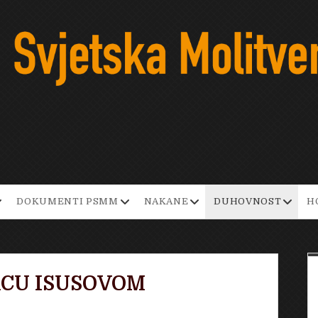
pen
open
open
open
DOKUMENTI PSMM
NAKANE
DUHOVNOST
H
ropdown
dropdown
dropdown
dropd
enu
menu
menu
menu
RCU ISUSOVOM