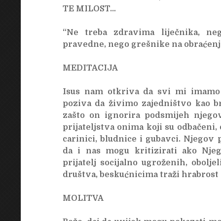
TE MILOST…
“Ne treba zdravima liječnika, ne
pravedne, nego grešnike na obraćenje
MEDITACIJA
Isus nam otkriva da svi mi imamo
poziva da živimo zajedništvo kao bra
zašto on ignorira podsmijeh njegov
prijateljstva onima koji su odbačeni,
carinici, bludnice i gubavci. Njego
da i nas mogu kritizirati ako Njeg
prijatelj socijalno ugroženih, obolj
društva, beskućnicima traži hrabrost i
MOLITVA