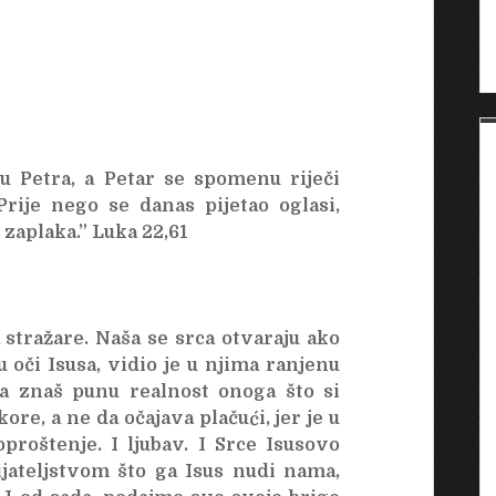
u Petra, a Petar se spomenu riječi
ije nego se danas pijetao oglasi,
o zaplaka.” Luka 22,61
stražare. Naša se srca otvaraju ako
 oči Isusa, vidio je u njima ranjenu
a znaš punu realnost onoga što si
ore, a ne da očajava plačući, jer je u
proštenje. I ljubav. I Srce Isusovo
jateljstvom što ga Isus nudi nama,