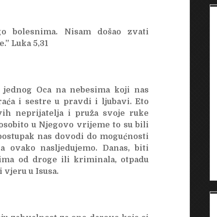
go bolesnima. Nisam došao zvati
.” Luka 5,31
 jednog Oca na nebesima koji nas
ća i sestre u pravdi i ljubavi. Eto
ih neprijatelja i pruža svoje ruke
 osobito u Njegovo vrijeme to su bili
v postupak nas dovodi do mogućnosti
a ovako nasljedujemo. Danas, biti
elima od droge ili kriminala, otpadu
 vjeru u Isusa.