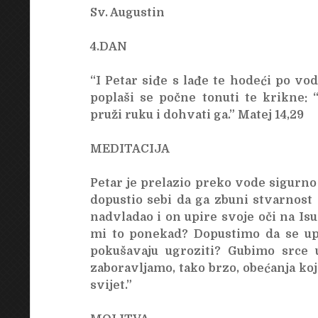
Sv. Augustin
4.DAN
“I Petar siđe s lađe te hodeći po vod
poplaši se počne tonuti te krikne:
pruži ruku i dohvati ga.” Matej 14,29
MEDITACIJA
Petar je prelazio preko vode sigurn
dopustio sebi da ga zbuni stvarnost ž
nadvladao i on upire svoje oči na Isu
mi to ponekad? Dopustimo da se upl
pokušavaju ugroziti? Gubimo srce 
zaboravljamo, tako brzo, obećanja koj
svijet.”