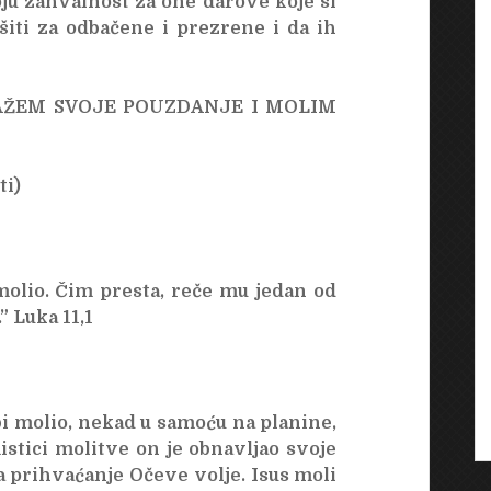
ju zahvalnost za one darove koje si
šiti za odbačene i prezrene i da ih
LAŽEM SVOJE POUZDANJE I MOLIM
ti)
olio. Čim presta, reče mu jedan od
” Luka 11,1
bi molio, nekad u samoću na planine,
stici molitve on je obnavljao svoje
 za prihvaćanje Očeve volje. Isus moli