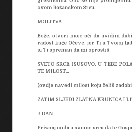
grešnicima. Ono se nije promijenilo.
ovom Božanskom Srcu.
MOLITVA
Bože, otvori moje oči da uvidim dub
radost kuće Očeve, jer Ti u Tvojoj lj
si Ti spreman da mi oprostiš.
SVETO SRCE ISUSOVO, U TEBE PO
TE MILOST…
(ovdje navedi milost koju želiš zadobi
ZATIM SLJEDI ZLATNA KRUNICA I LI
2.DAN
Priznaj onda u svome srcu da te Gospo