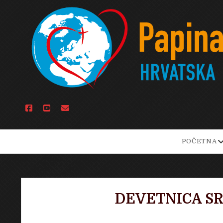
facebook
youtube
email
o
POČETNA
d
m
DEVETNICA S