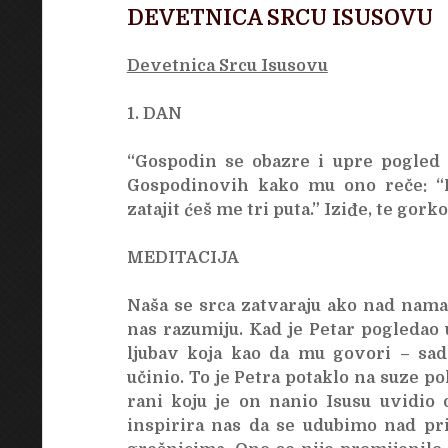
DEVETNICA SRCU ISUSOVU
Devetnica Srcu Isusovu
1. DAN
“Gospodin se obazre i upre pogled 
Gospodinovih kako mu ono reče: “Pr
zatajit ćeš me tri puta.” Iziđe, te gork
MEDITACIJA
Naša se srca zatvaraju ako nad nama 
nas razumiju. Kad je Petar pogledao u
ljubav koja kao da mu govori – sad
učinio. To je Petra potaklo na suze pok
rani koju je on nanio Isusu uvidio o
inspirira nas da se udubimo nad pri