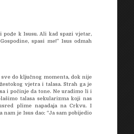
i pođe k Isusu. Ali kad spazi vjetar,
 “Gospodine, spasi me!” Isus odmah
o sve do ključnog momenta, dok nije
estokog vjetra i talasa. Strah ga je
sa i počinje da tone. Ne uradimo li i
ašimo talasa sekularizma koji nas
usred plime napadaja na Crkvu. I
a nam je Isus dao: “Ja sam pobijedio