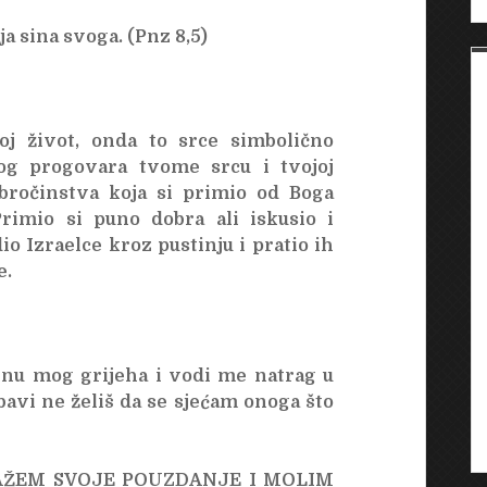
ja sina svoga. (Pnz 8,5)
oj život, onda to srce simbolično
Bog progovara tvome srcu i tvojoj
obročinstva koja si primio od Boga
rimio si puno dobra ali iskusio i
io Izraelce kroz pustinju i pratio ih
e.
inu mog grijeha i vodi me natrag u
ubavi ne želiš da se sjećam onoga što
LAŽEM SVOJE POUZDANJE I MOLIM