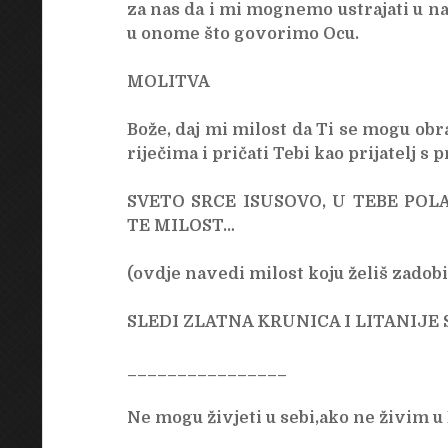
za nas da i mi mognemo ustrajati u n
u onome što govorimo Ocu.
MOLITVA
Bože, daj mi milost da Ti se mogu obr
riječima i pričati Tebi kao prijatelj s p
SVETO SRCE ISUSOVO, U TEBE PO
TE MILOST…
(ovdje navedi milost koju želiš zadobi
SLEDI ZLATNA KRUNICA I LITANIJE 
________________
Ne mogu živjeti u sebi,ako ne živim u