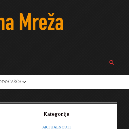
Open
search
bar
open
ODOČAŠĆA
own
dropdown
menu
Sidebar
Kategorije
AKTUALNOSTI