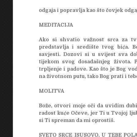
odgaja i popravlja kao što čovjek odga
MEDITACIJA
Ako si shvatio važnost srca za tv
predstavlja i središte tvog bića. 
savjesti. Dozovi si u svijest sva d
tijekom svog dosadašnjeg života. P
trpljenje i padove. Kao što je Bog vod
na životnom putu, tako Bog prati i teb
MOLITVA
Bože, otvori moje oči da uvidim dub
radost kuće Očeve, jer Ti u Tvojoj lj
si Ti spreman da mi oprostiš.
SVETO SRCE ISUSOVO, U TEBE PO