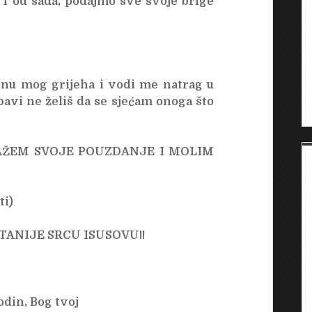
 I od sada, podajmo sve svoje brige
inu mog grijeha i vodi me natrag u
ubavi ne želiš da se sjećam onoga što
LAŽEM SVOJE POUZDANJE I MOLIM
ti)
TANIJE SRCU ISUSOVU!!
din, Bog tvoj