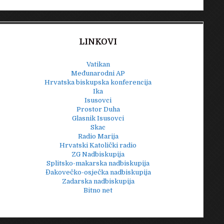
LINKOVI
Vatikan
Međunarodni AP
Hrvatska biskupska konferencija
Ika
Isusovci
Prostor Duha
Glasnik Isusovci
Skac
Radio Marija
Hrvatski Katolički radio
ZG Nadbiskupija
Splitsko-makarska nadbiskupija
Đakovečko-osječka nadbiskupija
Zadarska nadbiskupija
Bitno net