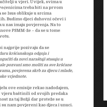
čitelji u vjeri. Uvijek, svima u
većenicima treba biti na prvom
a se Isus oblikuje u srcima
dih. Budimo djeci duhovni očevi i
da u nas imaju povjerenja. Na to
lanove PSMM-že – da se u tome
ivotu.
 najprije pozivaju da se
aru kršćanskoga odgoja i
ćiti da novi naraštaji stasaju u
ale pozvani smo moliti za sve kršćane
ovama, povjerena skrb za djecu i mlade,
ske vrjednote.
jelu ove emisije rekao nadodajem,
vjeru baštinili od svojih predaka
st za taj Božji dar proteže se u
su nam povjereni kao djeca i unuci.