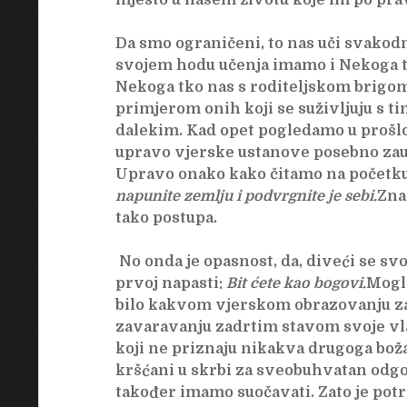
mjesto u našem životu koje im po pra
Da smo ograničeni, to nas uči svakod
svojem hodu učenja imamo i Nekoga t
Nekoga tko nas s roditeljskom brigom 
primjerom onih koji se suživljuju s ti
dalekim. Kad opet pogledamo u prošlo
upravo vjerske ustanove posebno zauz
Upravo onako kako čitamo na početku 
napunite zemlju i podvrgnite je sebi.
Znao
tako postupa.
No onda je opasnost, da, diveći se s
prvoj napasti:
Bit ćete kao bogovi.
Mogli
bilo kakvom vjerskom obrazovanju za
zavaravanju zadrtim stavom svoje vla
koji ne priznaju nikakva drugoga boža
kršćani u skrbi za sveobuhvatan odgo
također imamo suočavati. Zato je potre