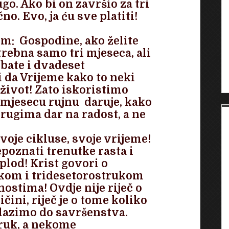
dugo. Ako bi on završio za tri
no. Evo, ja ću sve platiti!
om: Gospodine, ako želite
trebna samo tri mjeseca, ali
ebate i dvadeset
i da Vrijeme kako to neki
 život! Zato iskoristimo
mjesecu rujnu daruje, kako
drugima dar na radost, a ne
voje cikluse, svoje vrijeme!
poznati trenutke rasta i
plod! Krist govori o
kom i tridesetorostrukom
stima! Ovdje nije riječ o
čini, riječ je o tome koliko
lazimo do savršenstva.
ruk, a nekome