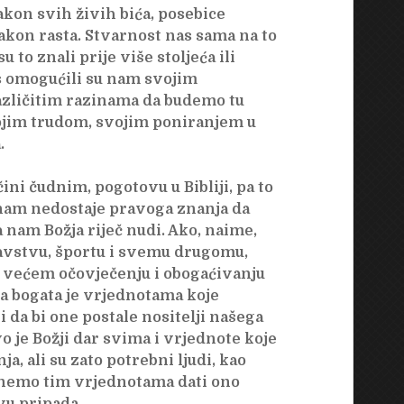
kon svih živih bića, posebice
akon rasta. Stvarnost nas sama na to
u to znali prije više stoljeća ili
 nas omogućili su nam svojim
azličitim razinama da budemo tu
vojim trudom, svojim poniranjem u
.
ini čudnim, pogotovu u Bibliji, pa to
 nam nedostaje pravoga znanja da
 nam Božja riječ nudi. Ako, naime,
avstvu, športu i svemu drugomu,
e većem očovječenju i obogaćivanju
a bogata je vrjednotama koje
 da bi one postale nositelji našega
 je Božji dar svima i vrjednote koje
a, ali su zato potrebni ljudi, kao
nemo tim vrjednotama dati ono