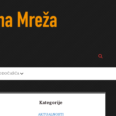
Open
search
bar
open
ODOČAŠĆA
own
dropdown
menu
Sidebar
Kategorije
AKTUALNOSTI