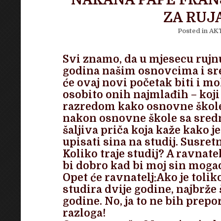
NAKANA PAPE FRANJ
ZA RUJ
Posted in
AK
Svi znamo, da u mjesecu rujn
godina našim osnovcima i sre
će ovaj novi početak biti i m
osobito onih najmlađih – koj
razredom kako osnovne škole 
nakon osnovne škole sa sred
šaljiva priča koja kaže kako j
upisati sina na studij. Susretn
Koliko traje studij? A ravnatel
bi dobro kad bi moj sin mogao
Opet će ravnatelj:Ako je toli
studira dvije godine, najbrže š
godine. No, ja to ne bih prep
razloga!