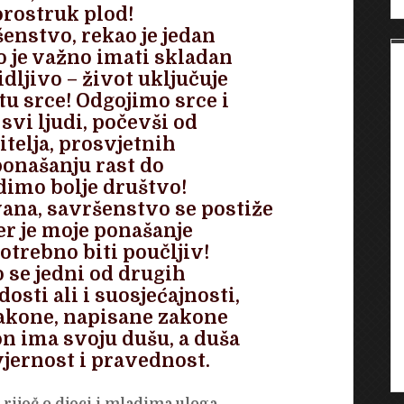
orostruk plod!
enstvo, rekao je jedan
 je važno imati skladan
idljivo – život uključuje
u srce! Odgojimo srce i
svi ljudi, počevši od
itelja, prosvjetnih
ponašanju rast do
dimo bolje društvo!
vana, savršenstvo se postiže
r je moje ponašanje
otrebno biti poučljiv!
 se jedni od drugih
osti ali i suosjećajnosti,
akone, napisane zakone
kon ima svoju dušu, a
duša
vjernost i pravednost.