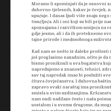
Moramo li spominjati da je osnovni za
duhovno-tjelesnih, kakav je čovjek, z
upućuje. I danas ljudi više znaju nego s
tisućljeća. Ali i oni koji su bili prije
spoznajama i razvitkom umijeća na r
gdje jesmo, ali i da ih preteknemo s
tajne prirode i međusobnoga suživota
Kad nam se nešto iz daleke prošlosti č
još proglasimo nazadnim, očito je da
bismo proniknuli u sva bogatstva koja
napredujemo u znanosti, tehnici, zdr
sav taj napredak imao bi poslužiti sv
čitava čovječanstva. I duhovna baštin
zapravo svaki naraštaj ima proniknuti
smisla u svim uzdizanjima. Kršćanstvo
nam nudi nadilaze često i naša poimanj
uostalom i u svemu drugome, da mog