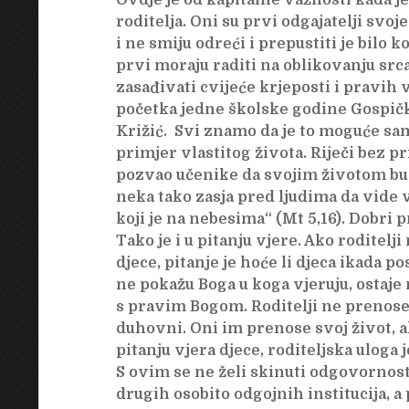
Ovdje je od kapitalne važnosti kada je
roditelja. Oni su prvi odgajatelji svo
i ne smiju odreći i prepustiti je bilo 
prvi moraju raditi na oblikovanju srca 
zasađivati cvijeće krjeposti i pravih
početka jedne školske godine Gospič
Križić. Svi znamo da je to moguće samo
primjer vlastitog života. Riječi bez pr
pozvao učenike da svojim životom bud
neka tako zasja pred ljudima da vide 
koji je na nebesima“
(Mt 5,16). Dobri p
Tako je i u pitanju vjere. Ako roditelji
djece, pitanje je hoće li djeca ikada po
ne pokažu Boga u koga vjeruju, ostaje 
s pravim Bogom. Roditelji ne prenose d
duhovni. Oni im prenose svoj život, al
pitanju vjera djece, roditeljska uloga j
S ovim se ne želi skinuti odgovornost
drugih osobito odgojnih institucija, 