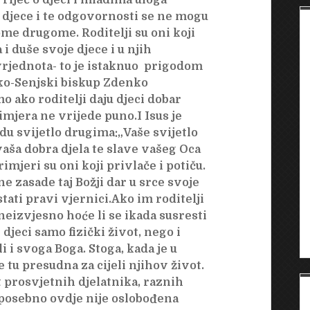
 riječ o djeci i mladima uloga
je djece i te odgovornosti se ne mogu
kome drugome. Roditelji su oni koji
i duše svoje djece i u njih
 vrjednota- to je istaknuo prigodom
ko-Senjski biskup Zdenko
 ako roditelji daju djeci dobar
imjera ne vrijede puno.I Isus je
u svijetlo drugima:„
Vaše svijetlo
vaša dobra djela te slave vašeg Oca
rimjeri su oni koji privlače i potiču.
 ne zasade taj Božji dar u srce svoje
stati pravi vjernici.Ako im roditelji
neizvjesno hoće li se ikada susresti
jeci samo fizički život, nego i
i i svoga Boga. Stoga, kada je u
e tu presudna za cijeli njihov život.
 prosvjetnih djelatnika, raznih
a posebno ovdje nije oslobođena