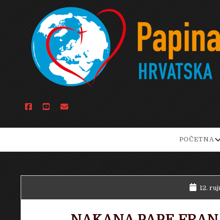
facebook
youtube
email
o
POČETNA
d
m
12. ruj