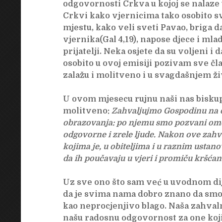
odgovornosti Crkva u kojoj se nalaze u
Crkvi kako vjernicima tako osobito s
mjestu, kako veli sveti Pavao, briga d
vjernika(Gal 4,19), napose djece i mla
prijatelji. Neka osjete da su voljeni i 
osobito u ovoj emisiji pozivam sve č
zalažu i molitveno i u svagdašnjem ž
U ovom mjesecu rujnu naši nas biskupi
molitveno:
Zahvaljujmo Gospodinu na d
obrazovanja: po njemu smo pozvani omogu
odgovorne i zrele ljude. Nakon ove zahv
kojima je, u obiteljima i u raznim ustan
da ih poučavaju u vjeri i promiču kršćan
Uz sve ono što sam već u uvodnom di
da je svima nama dobro znano da smo 
kao neprocjenjivo blago. Naša zahvalno
našu radosnu odgovornost za one koji 