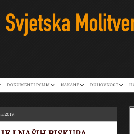
pen
open
open
open
DOKUMENTI PSMM
NAKANE
DUHOVNOST
H
ropdown
dropdown
dropdown
dropd
enu
menu
menu
menu
na 2019.