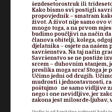
šezdesetorostruk ili trideset
Kako bismo svi postigli savrš
propovjednik – smatram kako
život. A život nije samo ovo v
mnogo toga, a na prvom mjest
budimo poučljivi na način da 
članova obitelji, kolega, odgoj
djelatnika – osjete na našem 
savršenstva. Na taj način gra
Savršenstvo se ne postiže iz
srcem – duhovnim stanjem, je
preslika moga srca! Stoga je p
Učimo jedni od drugih. Učimo
mudrosti i jednostavnosti, rad
poštujmo ne samo vidljive z
nego i one nevidljive, jer za
zakona jest milosrđe-ljubav, 