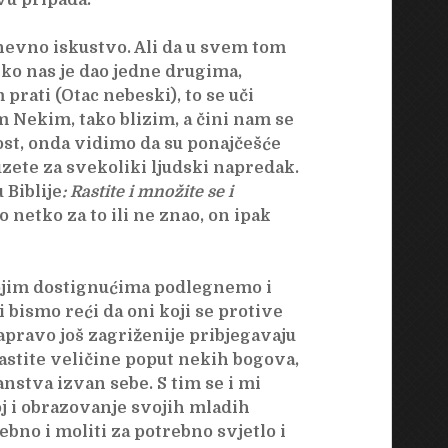
vu pripada.
nevno iskustvo. Ali da u svem tom
ko nas je dao jedne drugima,
prati (Otac nebeski), to se uči
m Nekim, tako blizim, a čini nam se
st, onda vidimo da su ponajčešće
ete za svekoliki ljudski napredak.
Biblije
: Rastite i množite se i
 netko za to ili ne znao, on ipak
vojim dostignućima podlegnemo i
 bismo reći da oni koji se protive
pravo još zagriženije pribjegavaju
stite veličine poput nekih bogova,
nstva izvan sebe. S tim se i mi
j i obrazovanje svojih mladih
bno i moliti za potrebno svjetlo i