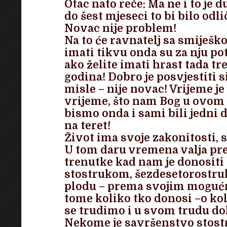
Otac nato reče
: Ma ne i to je 
do šest mjeseci to bi bilo odlič
Novac nije problem!
Na to će ravnatelj sa smiješk
imati tikvu onda su za nju po
ako želite imati hrast tada tr
godina!
Dobro je posvjestiti s
misle – nije novac! Vrijeme je
vrijeme, što nam Bog u ovom 
bismo onda i sami bili jedni 
na teret
!
Život ima svoje zakonitosti, s
U tom daru vremena valja pre
trenutke kad nam je donositi 
stostrukom, šezdesetorostru
plodu – prema svojim mogućno
tome koliko tko donosi –o koli
se trudimo i u svom trudu do
Nekome je savršenstvo stost