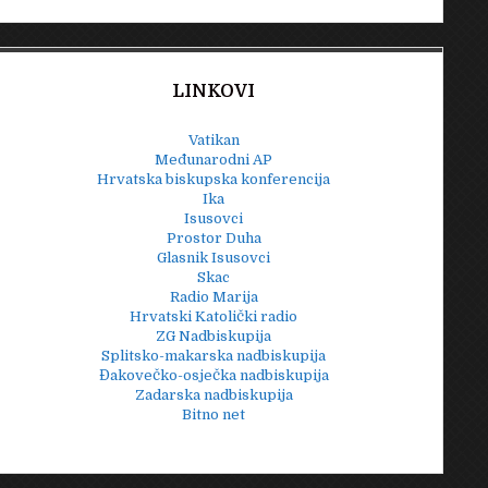
LINKOVI
Vatikan
Međunarodni AP
Hrvatska biskupska konferencija
Ika
Isusovci
Prostor Duha
Glasnik Isusovci
Skac
Radio Marija
Hrvatski Katolički radio
ZG Nadbiskupija
Splitsko-makarska nadbiskupija
Đakovečko-osječka nadbiskupija
Zadarska nadbiskupija
Bitno net