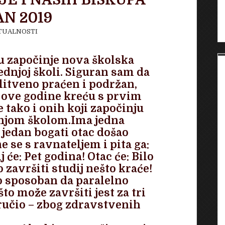
E I NAŠIH BISKUPA
AN 2019
TUALNOSTI
u započinje nova školska
dnjoj školi. Siguran sam da
olitveno praćen i podržan,
i ove godine kreću s prvim
tako i onih koji započinju
njom školom.
Ima jedna
e jedan bogati otac došao
e se s ravnateljem i pita ga:
j će: Pet godina! Otac će: Bilo
 završiti studij nešto kraće!
ko sposoban da paralelno
to može završiti jest za tri
oručio – zbog zdravstvenih