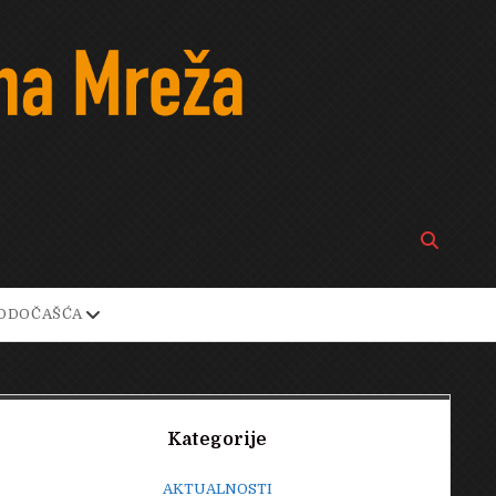
Open
search
bar
open
ODOČAŠĆA
own
dropdown
menu
Sidebar
Kategorije
AKTUALNOSTI