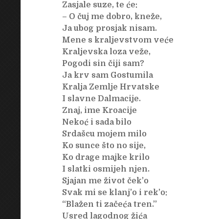
Zasjale suze, te će:
– O čuj me dobro, kneže,
Ja ubog prosjak nisam.
Mene s kraljevstvom veće
Kraljevska loza veže,
Pogodi sin čiji sam?
Ja krv sam Gostumila
Kralja Zemlje Hrvatske
I slavne Dalmacije.
Znaj, ime Kroacije
Nekoć i sada bilo
Srdašcu mojem milo
Ko sunce što no sije,
Ko drage majke krilo
I slatki osmijeh njen.
Sjajan me život ček’o
Svak mi se klanj’o i rek’o:
“Blažen ti začeća tren.’’
Usred lagodnog žića