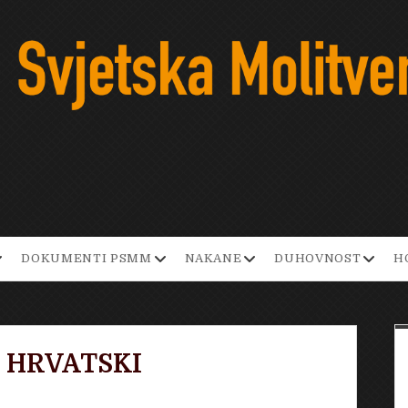
pen
open
open
open
DOKUMENTI PSMM
NAKANE
DUHOVNOST
H
ropdown
dropdown
dropdown
dropd
enu
menu
menu
menu
N HRVATSKI