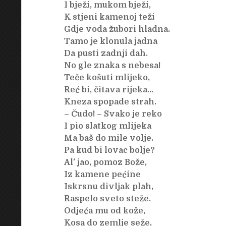
I bježi, mukom bježi,
K stjeni kamenoj teži
Gdje voda žubori hladna.
Tamo je klonula jadna
Da pusti zadnji dah.
No gle znaka s nebesa!
Teče košuti mlijeko,
Reć bi, čitava rijeka…
Kneza spopade strah.
– Čudo! – Svako je reko
I pio slatkog mlijeka
Ma baš do mile volje.
Pa kud bi lovac bolje?
Al’ jao, pomoz Bože,
Iz kamene pećine
Iskrsnu divljak plah,
Raspelo sveto steže.
Odjeća mu od kože,
Kosa do zemlje seže,