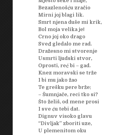
Mjesto seke i maje,
Bezazlenošću zračio
Mirni joj blagi lik.
Smrt njena duše mi krik,
Bol moja velika je!
Crno joj oko drago
Sveđ gledalo me rad.
Dražesno mi stvorenje
Usmrti ljudski stvor,
Oprosti, reć bi – gad.
Knez moravski se trže
I bi mu jako žao
Te grešku pere brže:
– Šumnjače, reci tko si?
Što želiš, od mene prosi
I sve ću tebi dat.
Dignuv visoko glavu
“Divljak’’ zboriti uze,
U plemenitom oku