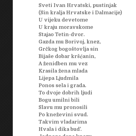
Sveti Ivan Hrvatski, pustinjak
(Sin kralja Hrvatske i Dalmacije)
U vijeku devetome
U kraju moravskome
Stajao Tetin-dvor.
Gazda mu Borivoj, knez,
Grčkog bogoštovlja sin
Bijaše dobar kršćanin,
A ženidben mu vez
Krasila žena mlada
Lijepa Ljudmila
Ponos sela i grada.
To dvoje dobrih ljudi
Bogu umilni bili
Slavu mu pronosili
Po kneževini svud.
Takvim vladarima
Hvala i dika bud’.