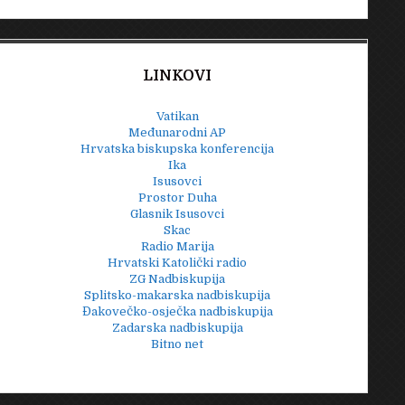
LINKOVI
Vatikan
Međunarodni AP
Hrvatska biskupska konferencija
Ika
Isusovci
Prostor Duha
Glasnik Isusovci
Skac
Radio Marija
Hrvatski Katolički radio
ZG Nadbiskupija
Splitsko-makarska nadbiskupija
Đakovečko-osječka nadbiskupija
Zadarska nadbiskupija
Bitno net