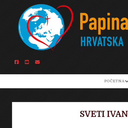
facebook
youtube
email
o
POČETNA
d
m
SVETI IVA