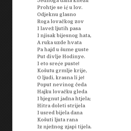
Jednoga dana knezu
Prohtje se ić u lov.
Odjeknu glasno
Roga lovačkog zov
I lavež ljutih pasa
I njisak bijesnog hata,
A ruka uzde hvata
Pa hajd u šume guste
Put divlje Hodinye.
I eto sreće puste!
Košutu grmlje krije,
O ljudi, krasna li je!
Poput nevinog čeda
Hajku lovačku gleda
I bjegnut jadna htjela;
Hitra doleti strijela
I usred bijela dana
Košuti ljuta rana
Iz nježnog zjapi tijela.