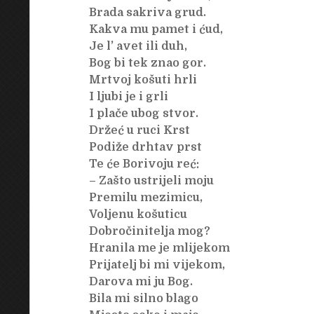
Brada sakriva grud.
Kakva mu pamet i ćud,
Je l’ avet ili duh,
Bog bi tek znao gor.
Mrtvoj košuti hrli
I ljubi je i grli
I plače ubog stvor.
Držeć u ruci Krst
Podiže drhtav prst
Te će Borivoju reć:
– Zašto ustrijeli moju
Premilu mezimicu,
Voljenu košuticu
Dobročinitelja mog?
Hranila me je mlijekom
Prijatelj bi mi vijekom,
Darova mi ju Bog.
Bila mi silno blago