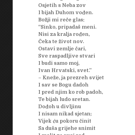
Osjetih s Neba zov
I bijah Duhom vođen.
Božji mi reče glas:
“Sinko, pripadaš meni.
Nisi za kralja rođen,
Čeka te život nov.
Ostavi zemlje čari,
Sve raspadljive stvari
I budi samo moj,
Ivan Hrvatski, svet.’’
– Kneže, ja prezreh svijet
I sav se Bogu dadoh
I pred njim ko rob padoh,
Te bijah ludo sretan.
Dođoh u divljinu
I nisam nikad sjetan;
Vijek ću pokoru činit
Sa duša grijehe snimit