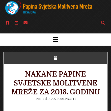
facebook
youtube
email
Open
searc
bar
open
menu
NAKANE PAPINE
SVJETSKE MOLITVENE
MREŽE ZA 2018. GODINU
Posted in
AKTUALNOSTI