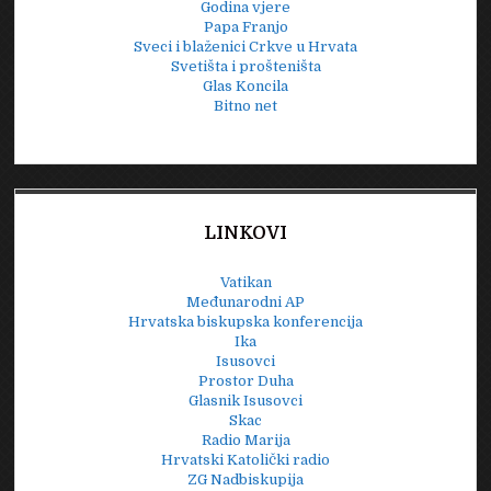
Godina vjere
Papa Franjo
Sveci i blaženici Crkve u Hrvata
Svetišta i prošteništa
Glas Koncila
Bitno net
LINKOVI
Vatikan
Međunarodni AP
Hrvatska biskupska konferencija
Ika
Isusovci
Prostor Duha
Glasnik Isusovci
Skac
Radio Marija
Hrvatski Katolički radio
ZG Nadbiskupija