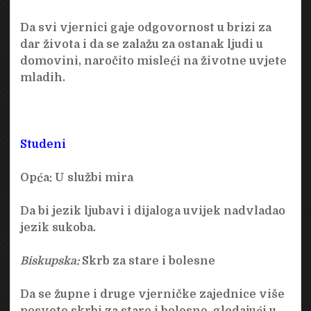
Da svi vjernici gaje odgovornost u brizi za
dar života i da se zalažu za ostanak ljudi u
domovini, naročito misleći na životne uvjete
mladih.
Studeni
Opća:
U službi mira
Da bi jezik ljubavi i dijaloga uvijek nadvladao
jezik sukoba.
Biskupska:
Skrb za stare i bolesne
Da se župne i druge vjerničke zajednice više
posvete skrbi za stare i bolesne, gledajući u