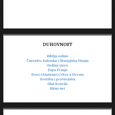
DUHOVNOST
Biblija online
Časoslov, kalendar i liturgijska čitanja
Godina vjere
Papa Franjo
Sveci i blaženici Crkve u Hrvata
Svetišta i prošteništa
Glas Koncila
Bitno net