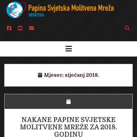
facebook
youtube
email
Open
searc
bar
open
menu
Mjesec:
siječanj 2018.
NAKANE PAPINE SVJETSKE
MOLITVENE MREŽE ZA 2018.
GODINU