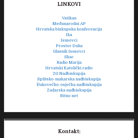
LINKOVI
Vatikan
Međunarodni AP
Hrvatska biskupska konferencija
Ika
Isusovci
Prostor Duha
Glasnik Isusovci
Skac
Radio Marija
Hrvatski Katolički radio
ZG Nadbiskupija
Splitsko-makarska nadbiskupija
Đakovečko-osječka nadbiskupija
Zadarska nadbiskupija
Bitno net
Kontakt: