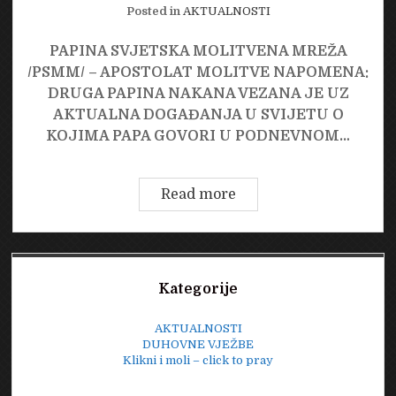
Posted in
AKTUALNOSTI
PAPINA SVJETSKA MOLITVENA MREŽA
/PSMM/ – APOSTOLAT MOLITVE NAPOMENA:
DRUGA PAPINA NAKANA VEZANA JE UZ
AKTUALNA DOGAĐANJA U SVIJETU O
KOJIMA PAPA GOVORI U PODNEVNOM…
NAKANE
Read more
PAPINE
SVJETSKE
MOLITVENE
Sidebar
MREŽE
Kategorije
ZA
2018.
AKTUALNOSTI
GODINU
DUHOVNE VJEŽBE
Klikni i moli – click to pray