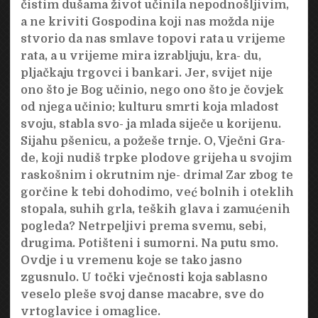
čistim dušama život učinila nepodnošljivim,
a ne kriviti Gospodina koji nas možda nije
stvorio da nas smlave topovi rata u vrijeme
rata, a u vrijeme mira izrabljuju, kra- du,
pljačkaju trgovci i bankari. Jer, svijet nije
ono što je Bog učinio, nego ono što je čovjek
od njega učinio: kulturu smrti koja mladost
svoju, stabla svo- ja mlada siječe u korijenu.
Sijahu pšenicu, a požeše trnje. O, Vječni Gra-
de, koji nudiš trpke plodove grijeha u svojim
raskošnim i okrutnim nje- drima! Zar zbog te
gorčine k tebi dohodimo, već bolnih i oteklih
stopala, suhih grla, teških glava i zamućenih
pogleda? Netrpeljivi prema svemu, sebi,
drugima. Potišteni i sumorni. Na putu smo.
Ovdje i u vremenu koje se tako jasno
zgusnulo. U točki vječnosti koja sablasno
veselo pleše svoj danse macabre, sve do
vrtoglavice i omaglice.