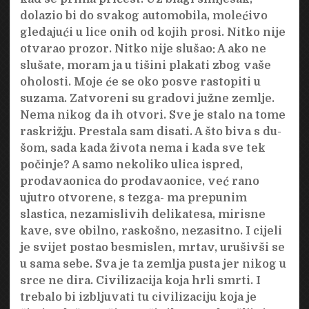
dolazio bi do svakog automobila, molećivo
gledajući u lice onih od kojih prosi. Nitko nije
otvarao prozor. Nitko nije slušao: A ako ne
slušate, moram ja u tišini plakati zbog vaše
oholosti. Moje će se oko posve rastopiti u
suzama. Zatvoreni su gradovi južne zemlje.
Nema nikog da ih otvori. Sve je stalo na tome
raskrižju. Prestala sam disati. A što biva s du-
šom, sada kada života nema i kada sve tek
počinje? A samo nekoliko ulica ispred,
prodavaonica do prodavaonice, već rano
ujutro otvorene, s tezga- ma prepunim
slastica, nezamislivih delikatesa, mirisne
kave, sve obilno, raskošno, nezasitno. I cijeli
je svijet postao besmislen, mrtav, urušivši se
u sama sebe. Sva je ta zemlja pusta jer nikog u
srce ne dira. Civilizacija koja hrli smrti. I
trebalo bi izbljuvati tu civilizaciju koja je