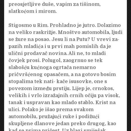
preosjetljive duše, vapim za tišinom,
slatkoćom i mirom.
Stigosmo u Rim. Prohladno je jutro. Dolazimo
na veliko raskrižje. Mnoštvo automobila, ljudi
se žure na posao. Jesu li na Putu? U vrevi za-
pazih mladića i u prvi mah pomislih da je
ulični prodavač novina. Ali ne, to mladi
čovjek prosi. Polugol, zaogrnuo se tek
slabošću kućnoga ogrtača nemarno
pričvršćenog opasačem, a na gotovo bosim
stopalima tek nati- kače isusovke, one s
povezom između prstiju. Lijep je, crnokos,
velikih i vrlo izražajnih crnih očiju pa visok,
tanak i uspravan kao mlado stablo. Krist na
ulici. Polako je išao prema svakom
automobilu, pružajući ruke i podižući
skupljene dlanove jedan preko drugog, kao
kad se prima pričest. Uz blagi smiješak,