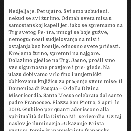
Nedjelja je. Pet ujutro. Svi smo uzbuđeni,
nekud se svi žurimo. Odmah sveta misa u
samostanskoj kapeli jer, iako se spremamo na
Trg svetog Pe- tra, mnogi se boje gužve,
nemogućnosti sudjelovanja na misi i
ostajanja bez hostije, odnosno svete pričesti.
Krećemo žurno, spremni na najgore.
Dolazimo pješice na Trg. Jasno, prošli smo
sve sigurnosne provjere i pre- glede. Na
ulazu dobivamo vrlo fino i umjetnički
oblikovanu knjižicu za praćenje svete mise: Il
Domenica di Pasqua – O della Divina
Misericordia. Santa Messa celebrata dal santo
padre Francesco. Piazza San Pietro, 3 apri- le
2016. Giubileo per quanti aderiscono alla
spiritualità della Divina Mi- sericordia. Uz taj
naslov je iluminacija »Ukazanje Krista
svetom Tomi« iz manuskripta francuske