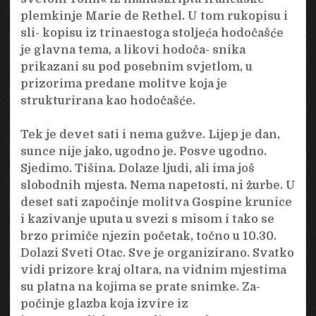
plemkinje Marie de Rethel. U tom rukopisu i
sli- kopisu iz trinaestoga stoljeća hodočašće
je glavna tema, a likovi hodoča- snika
prikazani su pod posebnim svjetlom, u
prizorima predane molitve koja je
strukturirana kao hodočašće.
Tek je devet sati i nema gužve. Lijep je dan,
sunce nije jako, ugodno je. Posve ugodno.
Sjedimo. Tišina. Dolaze ljudi, ali ima još
slobodnih mjesta. Nema napetosti, ni žurbe. U
deset sati započinje molitva Gospine krunice
i kazivanje uputa u svezi s misom i tako se
brzo primiče njezin početak, točno u 10.30.
Dolazi Sveti Otac. Sve je organizirano. Svatko
vidi prizore kraj oltara, na vidnim mjestima
su platna na kojima se prate snimke. Za-
počinje glazba koja izvire iz