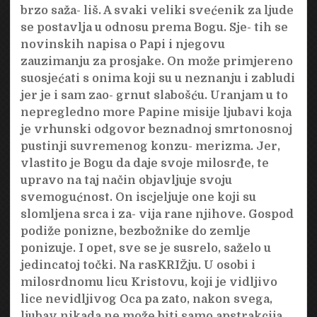
brzo saža- liš. A svaki veliki svećenik za ljude
se postavlja u odnosu prema Bogu. Sje- tih se
novinskih napisa o Papi i njegovu
zauzimanju za prosjake. On može primjereno
suosjećati s onima koji su u neznanju i zabludi
jer je i sam zao- grnut slabošću. Uranjam u to
nepregledno more Papine misije ljubavi koja
je vrhunski odgovor beznadnoj smrtonosnoj
pustinji suvremenog konzu- merizma. Jer,
vlastito je Bogu da daje svoje milosrđe, te
upravo na taj način objavljuje svoju
svemogućnost. On iscjeljuje one koji su
slomljena srca i za- vija rane njihove. Gospod
podiže ponizne, bezbožnike do zemlje
ponizuje. I opet, sve se je susrelo, saželo u
jedincatoj točki. Na rasKRIŽju. U osobi i
milosrdnomu licu Kristovu, koji je vidljivo
lice nevidljivog Oca pa zato, nakon svega,
ljubav nikada ne može biti samo apstrakcija.