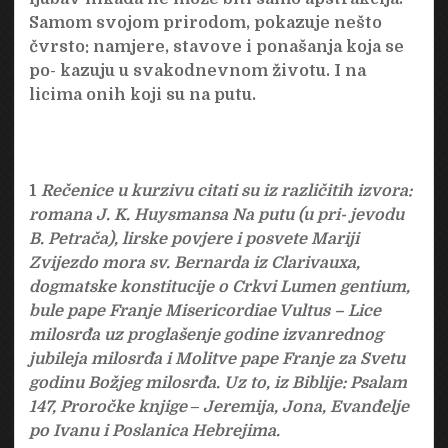
Samom svojom prirodom, pokazuje nešto
čvrsto: namjere, stavove i ponašanja koja se
po- kazuju u svakodnevnom životu. I na
licima onih koji su na putu.
1
Rečenice u kurzivu citati su iz različitih izvora:
romana J. K. Huysmansa Na putu (u pri- jevodu
B. Petrača), lirske povjere i posvete Mariji
Zvijezdo mora sv. Bernarda iz Clarivauxa,
dogmatske konstitucije o Crkvi Lumen gentium,
bule pape Franje Misericordiae Vultus – Lice
milosrđa uz proglašenje godine izvanrednog
jubileja milosrđa i Molitve pape Franje za Svetu
godinu Božjeg milosrđa. Uz to, iz Biblije: Psalam
147, Proročke knjige ‒ Jeremija, Jona, Evanđelje
po Ivanu i Poslanica Hebrejima.