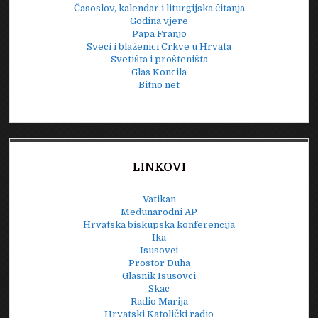
Časoslov, kalendar i liturgijska čitanja
Godina vjere
Papa Franjo
Sveci i blaženici Crkve u Hrvata
Svetišta i prošteništa
Glas Koncila
Bitno net
LINKOVI
Vatikan
Međunarodni AP
Hrvatska biskupska konferencija
Ika
Isusovci
Prostor Duha
Glasnik Isusovci
Skac
Radio Marija
Hrvatski Katolički radio