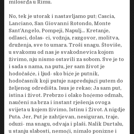
milosrđa u Rimu.
No, tek je utorak i nastavljamo put: Cascia,
Lanciano, San Giovanni Rotondo, Monte
Sant’Angelo, Pompeji, Napulj… Kretanje,
odlasci, dolas- ci, vožnja, razgovor, molitva,
druženja, sve to umara. Troši snagu. Štoviše,
u svakomu od nas je svakodnevica kojom
živimo, nju nismo ostavili za sobom. Sve je to
i sada s nama, na putu, jer sam život je
hodočašće, i ljud- sko biće je putnik,
hodočasnik koji putuje napredujući putem do
željenog odredišta. Isus je rekao: Ja sam put,
istina i život. Prebrzo i olako hoćemo odmah,
naučeni na brza i instant rješenja ovoga
svijeta u kojem živimo, Istinu i Život. A nigdje
Puta. Jer, Put je zahtjevan, nesiguran, traje,
oduzi- ma snagu, odvaja i plaši. Nalik Durtalu,
u stanju slabosti, nemoći, nimalo ponizne i