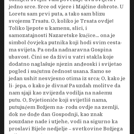
jedno srce. Srce od vjere i Majčine dobrote. U
Loretu sam prvi puta, a tako sam blizu
svojemu Trsatu. O, koliko je Trsata ovdje!
Toliko ljepote u kamenu, slici, i
samozatajnosti Nazaretske kućice… ona je
simbol čovjeka putnika koji hodi svim cesta-
ma svijeta. Pa onda nadnaravna Gospina
ubavost. Čini se da živi u vatri stakla koje
dodatno naglašuje njezin anđeoski i svijetao
pogled i sućutnu čednost usana. Samo se
jedan ushit nesvjesno otima iz srca: O, kako je
li- jepa, o kako je divna! Pa uzdah molitve da
nam sjaji kao zvijezda vodilja na našemu
putu. O, Svjetioniče koji svijetliš nama,
putujućem Božjem na- rodu ovdje na zemlji,
dok ne dođe dan Gospodnji, kao znak
pouzdane nade i utjehe, vodi na sigurno ka
proslavi Bijele nedjelje ‒ svetkovine Božjega