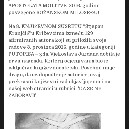
APOSTOLATA MOLITVE 2016. godine
posvećene
BOŽANSKOM MILOSRĐU!
Na
8. KNJIŽEVNOM SUSRETU “Stjepan
Kranjčić”
u Križevcima između 129
afirmiranih autora koji su priložili svoje
radove 3. prosinca 2016. godine u kategoriji
PUTOPISA –
gđa. Vjekoslava Jurdana
dobila je
prvu nagradu
. Kriterij ocjenjivanja bio je
isključivo književnoestetski. Posebno mi je
drago, da uz dopuštenje autorice, ovaj
prekrasni književni rad objavljujemo i na
našoj web stranici u rubrici: ‘DA SE NE
ZABORAVI!’