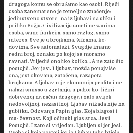
drugoga komu se obraćamo kao osobi. Riječi
osoba zanemareno je temeljno značenje:
jedinstveno stvore- na iz ljubavi na sliku i
priliku Božju. Civilizaciju smrti ne zanima
osoba, samo funkcija, samo razlog, samo
interes. Sve je u brojkama, šiframa, ko-
dovima. Sve automatski. Svugdje imamo
redni broj, oznaku po kojoj se moramo
ravnati. Vrijediš onoliko koliko… A ne zato što
postojiš. Jer jesi. I ljubav, možda ponajviše
ona, jest okovana, zatočena, razapeta
brojkama. A ljubav nije ekonomija profita i ne
nalazi smisao u zgrtanju, u pukoj ko- ličini
dobivenoj na račun drugoga i zato uvijek
nedovoljnoj, nezasitnoj. Ljubav nikada nije na
gubitku. Odzvanja Papin glas. Koja blagost i
mu- ževnost. Koji očinski glas srca. Jesi!
Postojiš. I zato si vrijedan. Ljubljen si jer jesi.
Osoba si koja postoji jer je Ljubav tako htjela.