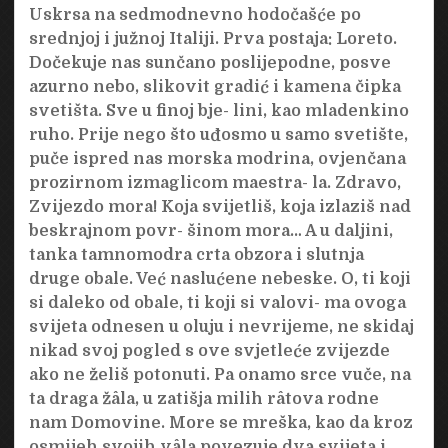
Uskrsa na sedmodnevno hodočašće po
srednjoj i južnoj Italiji. Prva postaja: Loreto.
Dočekuje nas sunčano poslijepodne, posve
azurno nebo, slikovit gradić i kamena čipka
svetišta. Sve u finoj bje- lini, kao mladenkino
ruho. Prije nego što uđosmo u samo svetište,
puče ispred nas morska modrina, ovjenčana
prozirnom izmaglicom maestra- la. Zdravo,
Zvijezdo mora! Koja svijetliš, koja izlaziš nad
beskrajnom povr- šinom mora… A u daljini,
tanka tamnomodra crta obzora i slutnja
druge obale. Već naslućene nebeske. O, ti koji
si daleko od obale, ti koji si valovi- ma ovoga
svijeta odnesen u oluju i nevrijeme, ne skidaj
nikad svoj pogled s ove svjetleće zvijezde
ako ne želiš potonuti. Pa onamo srce vuče, na
ta draga žâla, u zatišja milih râtova rodne
nam Domovine. More se mreška, kao da kroz
osmijeh svojih vâla povezuje dva svijeta i