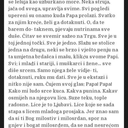
se leluja kao uzburkano more. Neka struja,
jača od svega, upravlja svime. Svi pogledi
upereni su onamo kuda Papa prolazi. Svatko
za njim kreće, želi ga dotaknuti. O, da te
barem do- taknem, pjevaju nutrinama sve
duše. Čitav se svemir sažeo na Trgu. Sve je u
toj jednoj točki. Sve je jedno. Slažu se stolice
jedna na drugu, neki se brzo i vješto penju na
ta umjetna brdašca i mašu, klikću svome Papi.
Svi: i mlađi i stariji, i muškarci i žene… sve
diše srcem. Samo njega žele vidje- ti,
dotaknuti, ruku mu dati. Sve je u ekstazi i
nitko nije sam. Čujem svoj glas: Papa! Papa!
Kako mi ludo srce kuca. Kakva punina. Kakav
osmijeh na njegovu licu. Suze teku, tople
radosne. Lice je to Ljubavi. Lice koje se sada
stapa s licem mladoga prosjaka. Jer znao sam
da si ti Bog milostiv i milosrdan, spor na
gnjev i bogat milosrđem, da se nad nesrećom