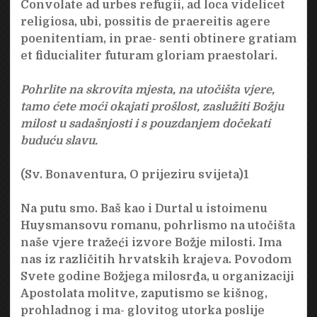
Convolate ad urbes refugii, ad loca videlicet
religiosa, ubi, possitis de praereitis agere
poenitentiam, in prae- senti obtinere gratiam
et fiducialiter futuram gloriam praestolari.
Pohrlite na skrovita mjesta, na utočišta vjere,
tamo ćete moći okajati prošlost, zaslužiti Božju
milost u sadašnjosti i s pouzdanjem dočekati
buduću slavu.
(Sv. Bonaventura, O prijeziru svijeta)1
Na putu smo. Baš kao i Durtal u istoimenu
Huysmansovu romanu, pohrlismo na utočišta
naše vjere tražeći izvore Božje milosti. Ima
nas iz različitih hrvatskih krajeva. Povodom
Svete godine Božjega milosrđa, u organizaciji
Apostolata molitve, zaputismo se kišnog,
prohladnog i ma- glovitog utorka poslije