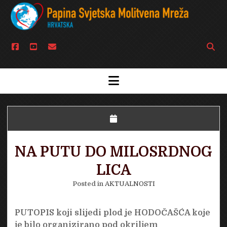
facebook
youtube
email
Open
searc
bar
open
menu
NA PUTU DO MILOSRDNOG
LICA
Posted in
AKTUALNOSTI
PUTOPIS koji slijedi plod je HODOČAŠĆA koje
je bilo organizirano pod okriljem