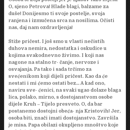
O, sjeno Petrova! Hlade blagi, balzame za
duše! Donijesmo ti svoje postelje, svoja
ranjena i izmučena srca na nosilima. Očisti
nas, daj nam ozdravljenja!
Stiže pričest. I još smo u vlasti nečistih
duhova nemira, nedostatka i oskudice u
kojima svakodnevno živimo. I koji nas
nagone na stalno tr- čanje, nervoze i
osvajanja. Pa tako i sada trčimo za
svećenikom koji dijeli pričest. Kao da će
nestati i mi ćemo ostati bez… A kad ono,
naviru sve- ćenici, na svaki ugao dolaze blaga
lica, polako, mirno, s dostojanstvom osobe
dijele Kruh ‒ Tijelo presveto. O, da bar
postanemo dostojni obeća- nja Kristovih! Jer,
osoba biti, znači imati dostojanstvo. Završila
je misa. Papa obilazi okupljeno mnoštvo koje