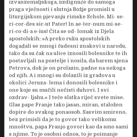
izvanzemaljskoga, uzdignuće do samoga
praga vječnosti i slutnja Božje promisli u
liturgijskom pjevanju rimske Schole. Mi- se-
ri-cor-des sic-ut Pater! In ae-ter-num mi-se-
ri-co-di-a e-ius! Čita se od- lomak iz Djela
apostolskih: »A preko ruku apostolskih
događali se mnogi čudesni znakovi u narodu,
tako da su čak na ulice iznosili bolesnike te ih
postavljali na postelje i nosila, da barem sjena
Petrova, dok je on prolazio, padne na nekoga
od njih. A i mnogi su dolazili iz gradova u
okolici Jeruza- lema i donosili bolesnike i
one koje su mučili nečisti duhovi. I svi
ozdrav- ljahu.« I teče slatka riječ svete mise.
Glas pape Franje tako jasan, miran, staložen
dopire do svakog ponaosob. Sasvim smireno,
bez primisli da je to govor tako velikomu
mnoštvu, papa Franjo govori kao da smo sami
s njime. To je osobni odnos, to je poimanje