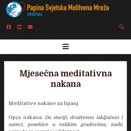
facebook
youtube
email
Open
searc
bar
open
menu
Mjesečna meditativna
nakana
Meditative nakane za lipanj
Opća nakana
:
Da stariji, društveno isključeni i
samci, posebice u velikim gradovima, nađu