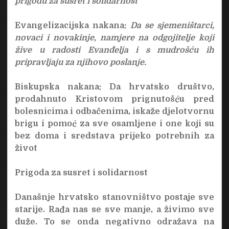
prigodu za susret i solidarnost
Evangelizacijska nakana
:
Da se sjemeništarci,
novaci i novakinje, namjere na odgojitelje koji
žive u radosti Evanđelja i s mudrošću ih
pripravljaju za njihovo poslanje.
Biskupska nakana
: Da hrvatsko društvo,
prodahnuto Kristovom prignutošću pred
bolesnicima i odbačenima, iskaže djelotvornu
brigu i pomoć za sve osamljene i one koji su
bez doma i sredstava prijeko potrebnih za
život
Prigoda za susret i solidarnost
Današnje hrvatsko stanovništvo postaje sve
starije. Rađa nas se sve manje, a živimo sve
duže. To se onda negativno odražava na