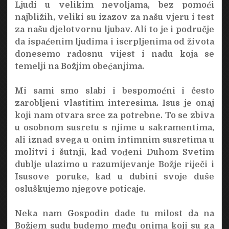
Ljudi u velikim nevoljama, bez pomoći
najbližih, veliki su izazov za našu vjeru i test
za našu djelotvornu ljubav. Ali to je i područje
da ispaćenim ljudima i iscrpljenima od života
donesemo radosnu vijest i nadu koja se
temelji na Božjim obećanjima.
Mi sami smo slabi i bespomoćni i često
zarobljeni vlastitim interesima. Isus je onaj
koji nam otvara srce za potrebne. To se zbiva
u osobnom susretu s njime u sakramentima,
ali iznad svega u onim intimnim susretima u
molitvi i šutnji, kad vođeni Duhom Svetim
dublje ulazimo u razumijevanje Božje riječi i
Isusove poruke, kad u dubini svoje duše
osluškujemo njegove poticaje.
Neka nam Gospodin dade tu milost da na
Božjem sudu budemo među onima koji su ga