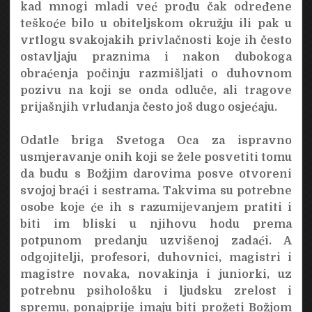
kad mnogi mladi već prođu čak određene
teškoće bilo u obiteljskom okružju ili pak u
vrtlogu svakojakih privlačnosti koje ih često
ostavljaju praznima i nakon dubokoga
obraćenja počinju razmišljati o duhovnom
pozivu na koji se onda odluče, ali tragove
prijašnjih vrludanja često još dugo osjećaju.
Odatle briga Svetoga Oca za ispravno
usmjeravanje onih koji se žele posvetiti tomu
da budu s Božjim darovima posve otvoreni
svojoj braći i sestrama. Takvima su potrebne
osobe koje će ih s razumijevanjem pratiti i
biti im bliski u njihovu hodu prema
potpunom predanju uzvišenoj zadaći. A
odgojitelji, profesori, duhovnici, magistri i
magistre novaka, novakinja i juniorki, uz
potrebnu psihološku i ljudsku zrelost i
spremu, ponajprije imaju biti prožeti Božjom