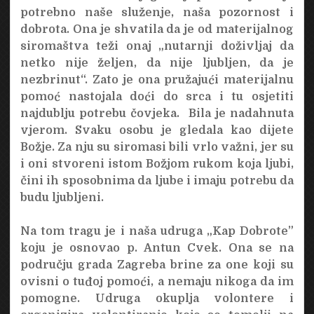
potrebno naše služenje, naša pozornost i
dobrota. Ona je shvatila da je od materijalnog
siromaštva teži onaj „nutarnji doživljaj da
netko nije željen, da nije ljubljen, da je
nezbrinut“. Zato je ona pružajući materijalnu
pomoć nastojala doći do srca i tu osjetiti
najdublju potrebu čovjeka. Bila je nadahnuta
vjerom. Svaku osobu je gledala kao dijete
Božje. Za nju su siromasi bili vrlo važni, jer su
i oni stvoreni istom Božjom rukom koja ljubi,
čini ih sposobnima da ljube i imaju potrebu da
budu ljubljeni.
Na tom tragu je i naša udruga „Kap Dobrote”
koju je osnovao p. Antun Cvek. Ona se na
području grada Zagreba brine za one koji su
ovisni o tuđoj pomoći, a nemaju nikoga da im
pomogne. Udruga okuplja volontere i