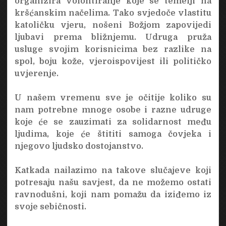
organizira volontiranje koje se temelji na
kršćanskim načelima. Tako svjedoče vlastitu
katoličku vjeru, nošeni Božjom zapovijedi
ljubavi prema bližnjemu. Udruga pruža
usluge svojim korisnicima bez razlike na
spol, boju kože, vjeroispovijest ili političko
uvjerenje.
U našem vremenu sve je očitije koliko su
nam potrebne mnoge osobe i razne udruge
koje će se zauzimati za solidarnost među
ljudima, koje će štititi samoga čovjeka i
njegovo ljudsko dostojanstvo.
Katkada nailazimo na takove slučajeve koji
potresaju našu savjest, da ne možemo ostati
ravnodušni, koji nam pomažu da iziđemo iz
svoje sebičnosti.