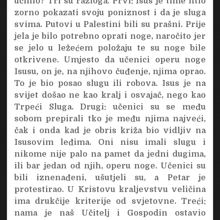
učinio? Tri su razloga. Prvi: Isus je time htio
zorno pokazati svoju poniznost i da je sluga
svima. Putovi u Palestini bili su prašni. Prije
jela je bilo potrebno oprati noge, naročito jer
se jelo u ležećem položaju te su noge bile
otkrivene. Umjesto da učenici operu noge
Isusu, on je, na njihovo čuđenje, njima oprao.
To je bio posao slugu ili robova. Isus je na
svijet došao ne kao kralj i osvajač, nego kao
Trpeći Sluga. Drugi: učenici su se među
sobom prepirali tko je među njima najveći,
čak i onda kad je obris križa bio vidljiv na
Isusovim leđima. Oni nisu imali slugu i
nikome nije palo na pamet da jedni dugima,
ili bar jedan od njih, operu noge. Učenici su
bili iznenađeni, ušutjeli su, a Petar je
protestirao. U Kristovu kraljevstvu veličina
ima drukčije kriterije od svjetovne. Treći:
nama je naš Učitelj i Gospodin ostavio