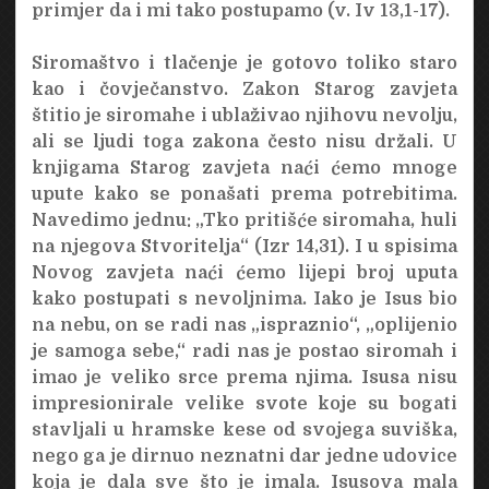
primjer da i mi tako postupamo (v. Iv 13,1-17).
Siromaštvo i tlačenje je gotovo toliko staro
kao i čovječanstvo. Zakon Starog zavjeta
štitio je siromahe i ublaživao njihovu nevolju,
ali se ljudi toga zakona često nisu držali. U
knjigama Starog zavjeta naći ćemo mnoge
upute kako se ponašati prema potrebitima.
Navedimo jednu: „Tko pritišće siromaha, huli
na njegova Stvoritelja“ (Izr 14,31). I u spisima
Novog zavjeta naći ćemo lijepi broj uputa
kako postupati s nevoljnima. Iako je Isus bio
na nebu, on se radi nas „ispraznio“, „oplijenio
je samoga sebe,“ radi nas je postao siromah i
imao je veliko srce prema njima. Isusa nisu
impresionirale velike svote koje su bogati
stavljali u hramske kese od svojega suviška,
nego ga je dirnuo neznatni dar jedne udovice
koja je dala sve što je imala. Isusova mala