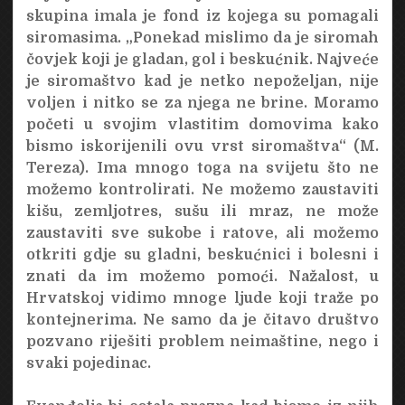
skupina imala je fond iz kojega su pomagali
siromasima. „Ponekad mislimo da je siromah
čovjek koji je gladan, gol i beskućnik. Najveće
je siromaštvo kad je netko nepoželjan, nije
voljen i nitko se za njega ne brine. Moramo
početi u svojim vlastitim domovima kako
bismo iskorijenili ovu vrst siromaštva“ (M.
Tereza). Ima mnogo toga na svijetu što ne
možemo kontrolirati. Ne možemo zaustaviti
kišu, zemljotres, sušu ili mraz, ne može
zaustaviti sve sukobe i ratove, ali možemo
otkriti gdje su gladni, beskućnici i bolesni i
znati da im možemo pomoći. Nažalost, u
Hrvatskoj vidimo mnoge ljude koji traže po
kontejnerima. Ne samo da je čitavo društvo
pozvano riješiti problem neimaštine, nego i
svaki pojedinac.