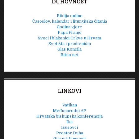
DUHOVNOST
Biblija online
Časoslov, kalendar i liturgijska čitanja
Godina vjere
Papa Franjo
Sveci i blaženici Crkve u Hrvata
Svetišta i prošteništa
Glas Koncila
Bitno net
LINKOVI
Vatikan
Međunarodni AP
Hrvatska biskupska konferencija
Ika
Isusovci
Prostor Duha
Glasnik Isusovci