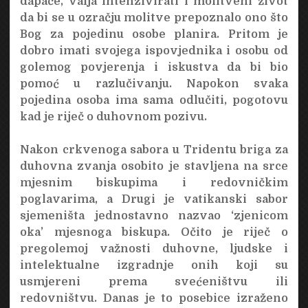
dapače, valja intenzivirati i molitveni život
da bi se u ozračju molitve prepoznalo ono što
Bog za pojedinu osobe planira. Pritom je
dobro imati svojega ispovjednika i osobu od
golemog povjerenja i iskustva da bi bio
pomoć u razlučivanju. Napokon svaka
pojedina osoba ima sama odlučiti, pogotovu
kad je riječ o duhovnom pozivu.
Nakon crkvenoga sabora u Tridentu briga za
duhovna zvanja osobito je stavljena na srce
mjesnim biskupima i redovničkim
poglavarima, a Drugi je vatikanski sabor
sjemeništa jednostavno nazvao ‘zjenicom
oka’ mjesnoga biskupa. Očito je riječ o
pregolemoj važnosti duhovne, ljudske i
intelektualne izgradnje onih koji su
usmjereni prema svećeništvu ili
redovništvu. Danas je to posebice izraženo