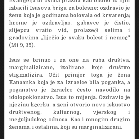
Evanđelja bi ostala prazna kad bismo iz njih
izbacili Isusovu brigu za bolesne: ozdravio je
ženu koja je godinama bolovala od krvarenja;
hrome je ozdravljao, gubavce je čistio,
slijepcu vratio vid, prolazeći selima i
gradovima „liječio je svaku bolest i nemoć“
(Mt 9, 35).
Isus se brinuo i za one na rubu društva,
marginalizirane, izolirane, koje društvo
stigmatizira. Očit primjer toga je žena
Kanaanka koja je za Izraelce bila poganka, a
poganstvo je Izraelce često navodilo na
idolopoklonstvo. Isus to mijenja. Ozdravio je
njezinu kćerku, a ženi otvorio novo iskustvo
društvenog, kulturnog, vjerskog i
međuljudskog odnosa. Kao i mnogim drugim
ženama, i ostalima, koji su marginalizirani.