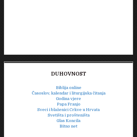
DUHOVNOST
Biblija online
Časoslov, kalendar i liturgijska čitanja
Godina vjere
Papa Franjo
Sveci i blaženici Crkve u Hrvata
Svetišta i prošteništa
Glas Koncila
Bitno net