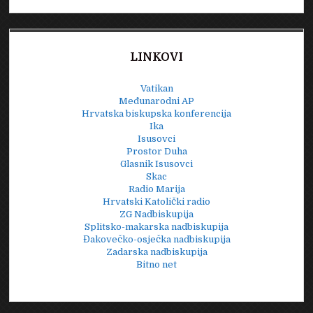
LINKOVI
Vatikan
Međunarodni AP
Hrvatska biskupska konferencija
Ika
Isusovci
Prostor Duha
Glasnik Isusovci
Skac
Radio Marija
Hrvatski Katolički radio
ZG Nadbiskupija
Splitsko-makarska nadbiskupija
Đakovečko-osječka nadbiskupija
Zadarska nadbiskupija
Bitno net