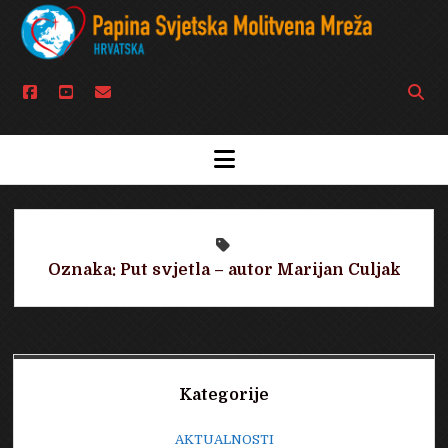
facebook
youtube
email
Open
searc
bar
open
menu
Oznaka:
Put svjetla – autor Marijan Culjak
Sidebar
Kategorije
AKTUALNOSTI