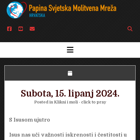
facebook
youtube
email
Open
searc
bar
open
menu
Subota, 15. lipanj 2024.
Posted in
Klikni i moli - click to pray
S Isusom ujutro
Isus nas uči važnosti iskrenosti i čestitosti u