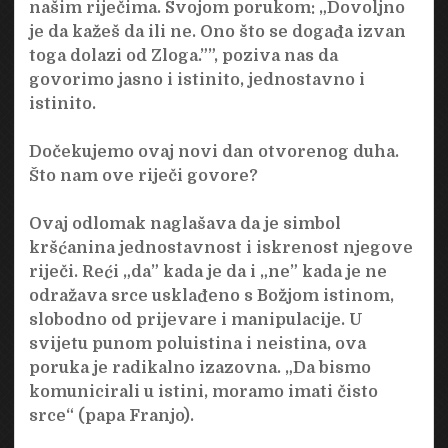
našim riječima. Svojom porukom: „Dovoljno
je da kažeš da ili ne. Ono što se događa izvan
toga dolazi od Zloga.””, poziva nas da
govorimo jasno i istinito, jednostavno i
istinito.
Dočekujemo ovaj novi dan otvorenog duha.
Što nam ove riječi govore?
Ovaj odlomak naglašava da je simbol
kršćanina jednostavnost i iskrenost njegove
riječi. Reći „da” kada je da i „ne” kada je ne
odražava srce usklađeno s Božjom istinom,
slobodno od prijevare i manipulacije. U
svijetu punom poluistina i neistina, ova
poruka je radikalno izazovna. „Da bismo
komunicirali u istini, moramo imati čisto
srce“ (papa Franjo).