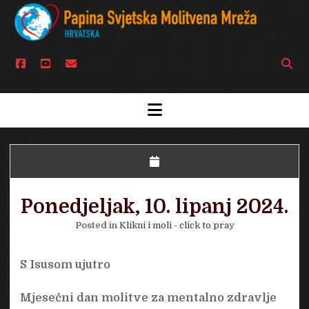
facebook
youtube
email
Open
searc
bar
open
menu
Ponedjeljak, 10. lipanj 2024.
Posted in
Klikni i moli - click to pray
S Isusom ujutro
Mjesečni dan molitve za mentalno zdravlje