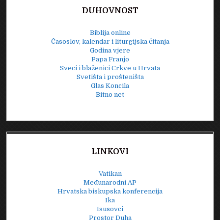
DUHOVNOST
Biblija online
Časoslov, kalendar i liturgijska čitanja
Godina vjere
Papa Franjo
Sveci i blaženici Crkve u Hrvata
Svetišta i prošteništa
Glas Koncila
Bitno net
LINKOVI
Vatikan
Međunarodni AP
Hrvatska biskupska konferencija
Ika
Isusovci
Prostor Duha