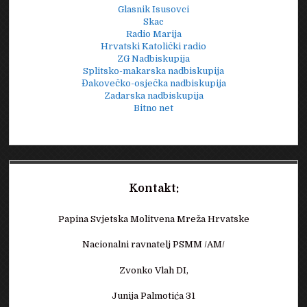
Glasnik Isusovci
Skac
Radio Marija
Hrvatski Katolički radio
ZG Nadbiskupija
Splitsko-makarska nadbiskupija
Đakovečko-osječka nadbiskupija
Zadarska nadbiskupija
Bitno net
Kontakt:
Papina Svjetska Molitvena Mreža Hrvatske
Nacionalni ravnatelj PSMM /AM/
Zvonko Vlah DI,
Junija Palmotića 31