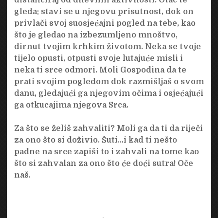
gleda: stavi se u njegovu prisutnost, dok on
privlači svoj suosjećajni pogled na tebe, kao
što je gledao na izbezumljeno mnoštvo,
dirnut tvojim krhkim životom. Neka se tvoje
tijelo opusti, otpusti svoje lutajuće misli i
neka ti srce odmori. Moli Gospodina da te
prati svojim pogledom dok razmišljaš o svom
danu, gledajući ga njegovim očima i osjećajući
ga otkucajima njegova Srca.
Za što se želiš zahvaliti? Moli ga da ti da riječi
za ono što si doživio. Šuti…i kad ti nešto
padne na srce zapiši to i zahvali na tome kao
što si zahvalan za ono što će doći sutra! Oče
naš.