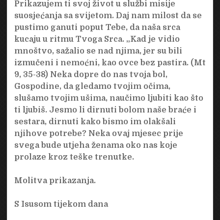
Prikazujem ti svoj život u službi misije
suosjećanja sa svijetom. Daj nam milost da se
pustimo ganuti poput Tebe, da naša srca
kucaju u ritmu Tvoga Srca. „Kad je vidio
mnoštvo, sažalio se nad njima, jer su bili
izmučeni i nemoćni, kao ovce bez pastira. (Mt
9, 35-38) Neka dopre do nas tvoja bol,
Gospodine, da gledamo tvojim očima,
slušamo tvojim ušima, naučimo ljubiti kao što
ti ljubiš. Jesmo li dirnuti bolom naše braće i
sestara, dirnuti kako bismo im olakšali
njihove potrebe? Neka ovaj mjesec prije
svega bude utjeha ženama oko nas koje
prolaze kroz teške trenutke.
Molitva prikazanja.
S Isusom tijekom dana