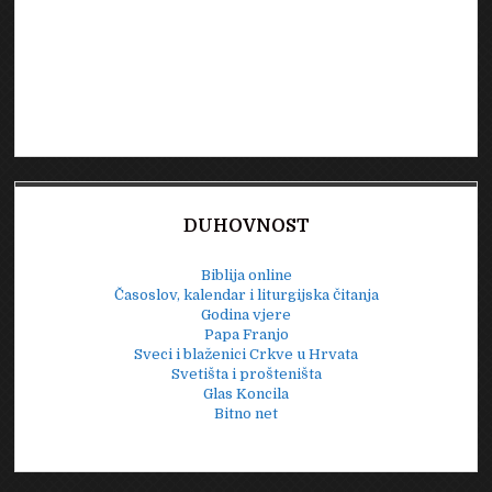
DUHOVNOST
Biblija online
Časoslov, kalendar i liturgijska čitanja
Godina vjere
Papa Franjo
Sveci i blaženici Crkve u Hrvata
Svetišta i prošteništa
Glas Koncila
Bitno net