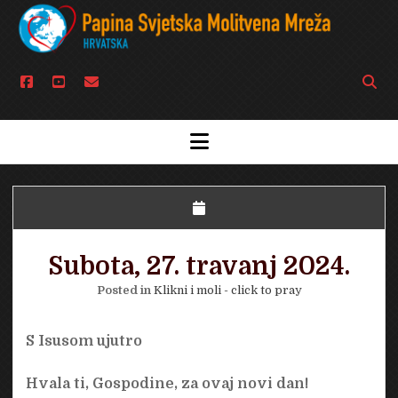
facebook
youtube
email
Open
searc
bar
open
menu
Subota, 27. travanj 2024.
Posted in
Klikni i moli - click to pray
S Isusom ujutro
Hvala ti, Gospodine, za ovaj novi dan!