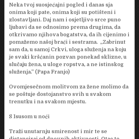
Neka tvoj suosjećajni pogled i danas sja
onima koji pate, onima koji su potišteni i
zlostavljani. Daj nam i osjetljivo srce puno
ljubavi da se odnosimo prema drugima, da
otkrivamo njihova bogatstva, da ih cijenimo i
pomažemo našoj braći i sestrama. „Zabrinut
sam da, u samoj Crkvi, uloga služenja na koju
je svaki kršćanin pozvan ponekad sklizne, u
slučaju žena, u uloge ropstva, a ne istinskog
služenja.” (Papa Franjo)
Ovomjesečnom molitvom za žene molimo da
se poštuje dostojanstvo svih u svakom
trenutku i na svakom mjestu.
S Isusom u noći
Traži unutarnju smirenost i mir te se
distanciraj od dnevnih aktivnosti. Otac te