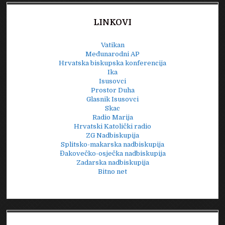
LINKOVI
Vatikan
Međunarodni AP
Hrvatska biskupska konferencija
Ika
Isusovci
Prostor Duha
Glasnik Isusovci
Skac
Radio Marija
Hrvatski Katolički radio
ZG Nadbiskupija
Splitsko-makarska nadbiskupija
Đakovečko-osječka nadbiskupija
Zadarska nadbiskupija
Bitno net