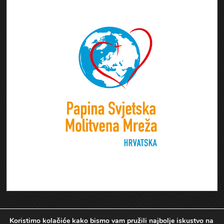
Koristimo kolačiće kako bismo vam pružili najbolje iskustvo na