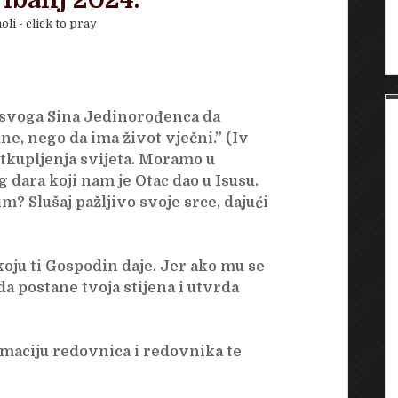
vibanj 2024.
oli - click to pray
ao svoga Sina Jedinorođenca da
ne, nego da ima život vječni.” (Iv
a otkupljenja svijeta. Moramo u
 dara koji nam je Otac dao u Isusu.
im? Slušaj pažljivo svoje srce, dajući
koju ti Gospodin daje. Jer ako mu se
 da postane tvoja stijena i utvrda
maciju redovnica i redovnika te