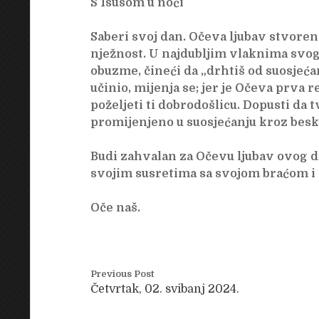
S Isusom u noći
Saberi svoj dan. Očeva ljubav stvorena j
nježnost. U najdubljim vlaknima svog 
obuzme, čineći da „drhtiš od suosjećan
učinio, mijenja se; jer je Očeva prva r
poželjeti ti dobrodošlicu. Dopusti da 
promijenjeno u suosjećanju kroz beskr
Budi zahvalan za Očevu ljubav ovog da
svojim susretima sa svojom braćom i
Oče naš.
Previous Post
Četvrtak, 02. svibanj 2024.