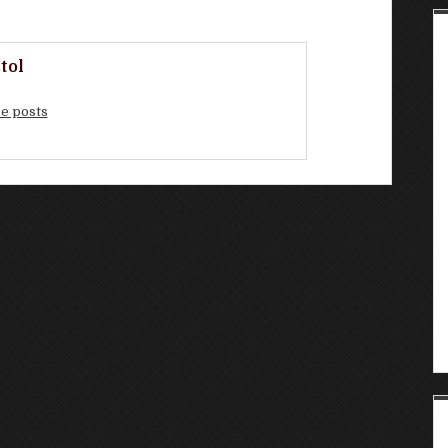
tol
e posts