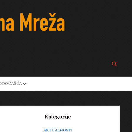
Open
search
bar
open
ODOČAŠĆA
own
dropdown
menu
Sidebar
Kategorije
AKTUALNOSTI