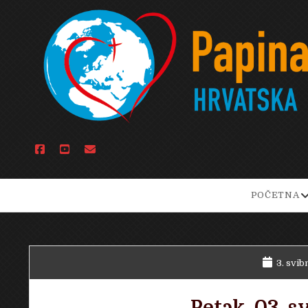
facebook
youtube
email
o
POČETNA
d
m
3. svib