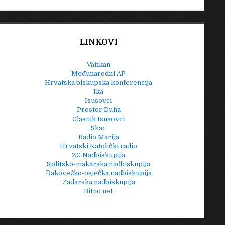
LINKOVI
Vatikan
Međunarodni AP
Hrvatska biskupska konferencija
Ika
Isusovci
Prostor Duha
Glasnik Isusovci
Skac
Radio Marija
Hrvatski Katolički radio
ZG Nadbiskupija
Splitsko-makarska nadbiskupija
Đakovečko-osječka nadbiskupija
Zadarska nadbiskupija
Bitno net