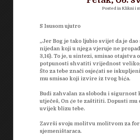
Petak, 03. s
Posted in
Klikni i m
S Isusom ujutro
„Jer Bog je tako ljubio svijet da je d
nijedan koji u njega vjeruje ne propad
3,16). To je, u sintezi, smisao otajstv
potpunosti shvatiti vrijednost velikog
Što za tebe znači osjećati se iskupljen
mu smisao koji izvire iz tvog bića.
Budi zahvalan za slobodu i sigurnost 
utječeš, On će te zaštititi. Dopusti mu
uvijek blizu tebe.
Završi svoju molitvu molitvom za for
sjemeništaraca.