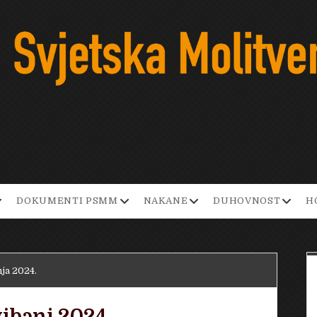
pen
open
open
open
DOKUMENTI PSMM
NAKANE
DUHOVNOST
H
ropdown
dropdown
dropdown
dropd
enu
menu
menu
menu
nja 2024.