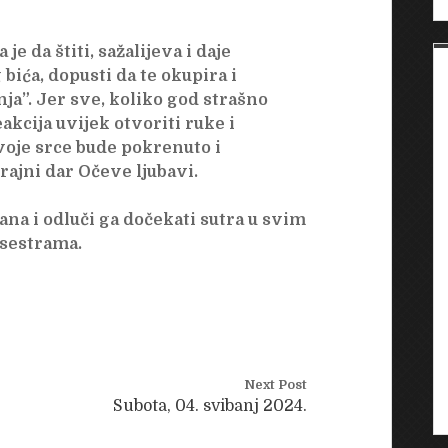
e da štiti, sažalijeva i daje
bića, dopusti da te okupira i
ja”. Jer sve, koliko god strašno
eakcija uvijek otvoriti ruke i
tvoje srce bude pokrenuto i
ajni dar Očeve ljubavi.
na i odluči ga dočekati sutra u svim
 sestrama.
Next Post
Subota, 04. svibanj 2024.