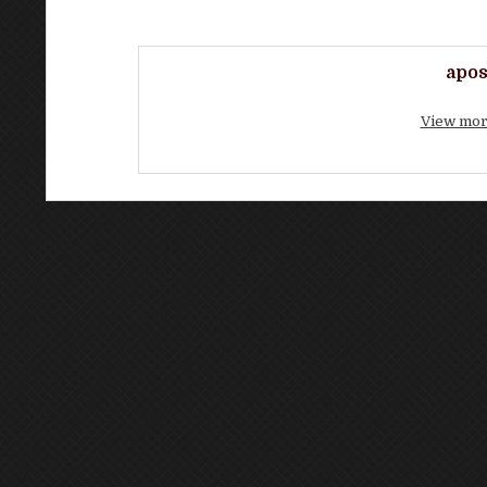
apos
View mor