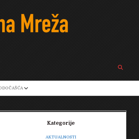
Open
search
bar
open
ODOČAŠĆA
own
dropdown
menu
Sidebar
Kategorije
AKTUALNOSTI