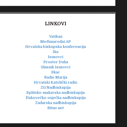
LINKOVI
Vatikan
Međunarodni AP
Hrvatska biskupska konferencija
Ika
Isusovci
Prostor Duha
Glasnik Isusovci
Skac
Radio Marija
Hrvatski Katolički radio
ZG Nadbiskupija
Splitsko-makarska nadbiskupija
Đakovečko-osječka nadbiskupija
Zadarska nadbiskupija
Bitno net