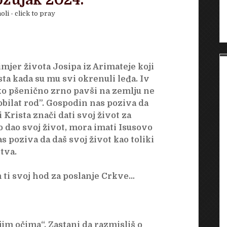
 ožujak 2024.
oli - click to pray
mjer života Josipa iz Arimateje koji
ta kada su mu svi okrenuli leđa. Iv
ako pšenično zrno pavši na zemlju ne
obilat rod”. Gospodin nas poziva da
i Krista znači dati svoj život za
o dao svoj život, mora imati Isusovo
 poziva da daš svoj život kao toliki
tva.
ti svoj hod za poslanje Crkve…
jim očima“. Zastani da razmisliš o