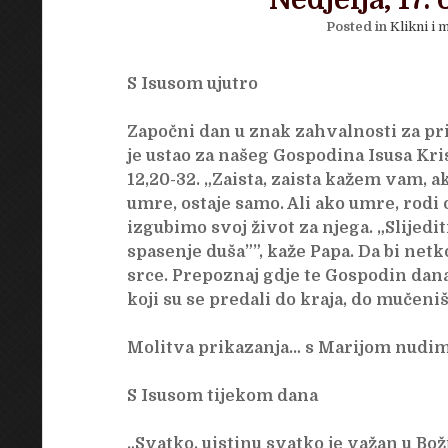
Nedjelja, 17.
Posted in
Klikni i m
S Isusom ujutro
Započni dan u znak zahvalnosti za pri
je ustao za našeg Gospodina Isusa Kris
12,20-32. „Zaista, zaista kažem vam, 
umre, ostaje samo. Ali ako umre, rodi 
izgubimo svoj život za njega. „Slijedit
spasenje duša””, kaže Papa. Da bi netk
srce. Prepoznaj gdje te Gospodin danas
koji su se predali do kraja, do mučeniš
Molitva prikazanja… s Marijom nudim 
S Isusom tijekom dana
„Svatko, uistinu svatko je važan u Bož