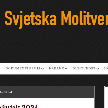
pen
open
open
open
DOKUMENTI PSMM
NAKANE
DUHOVNOST
H
ropdown
dropdown
dropdown
dropd
enu
menu
menu
menu
jka 2024.