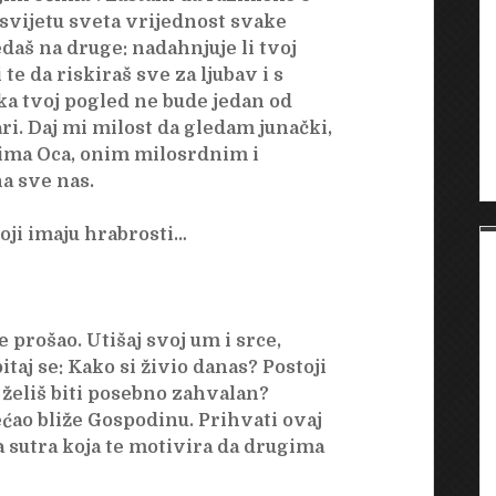
vijetu sveta vrijednost svake
edaš na druge: nadahnjuje li tvoj
i te da riskiraš sve za ljubav i s
 tvoj pogled ne bude jedan od
ri. Daj mi milost da gledam junački,
čima Oca, onim milosrdnim i
a sve nas.
ji imaju hrabrosti…
 prošao. Utišaj svoj um i srce,
itaj se: Kako si živio danas? Postoji
j želiš biti posebno zahvalan?
ećao bliže Gospodinu. Prihvati ovaj
a sutra koja te motivira da drugima