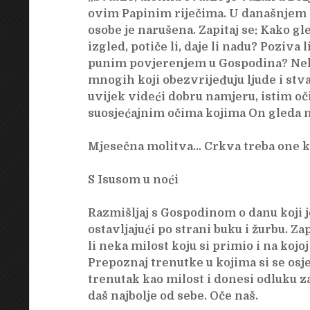
ovim Papinim riječima. U današnjem s
osobe je narušena. Zapitaj se: Kako gl
izgled, potiče li, daje li nadu? Poziva l
punim povjerenjem u Gospodina? Neka
mnogih koji obezvrijeđuju ljude i stva
uvijek videći dobru namjeru, istim o
suosjećajnim očima kojima On gleda n
Mjesečna molitva… Crkva treba one ko
S Isusom u noći
Razmišljaj s Gospodinom o danu koji je
ostavljajući po strani buku i žurbu. Zap
li neka milost koju si primio i na kojo
Prepoznaj trenutke u kojima si se osj
trenutak kao milost i donesi odluku z
daš najbolje od sebe. Oče naš.