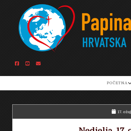
facebook
youtube
email
o
POČETNA
d
m
17. ožu