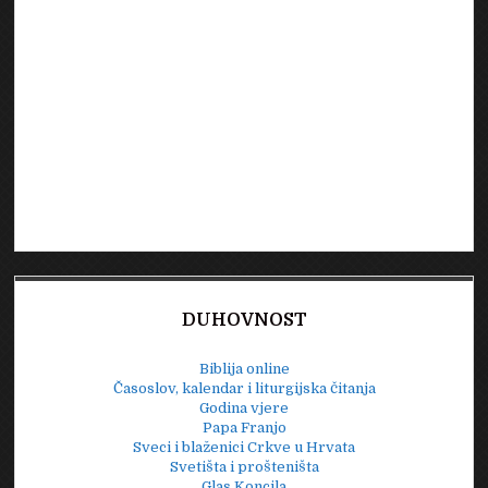
DUHOVNOST
Biblija online
Časoslov, kalendar i liturgijska čitanja
Godina vjere
Papa Franjo
Sveci i blaženici Crkve u Hrvata
Svetišta i prošteništa
Glas Koncila