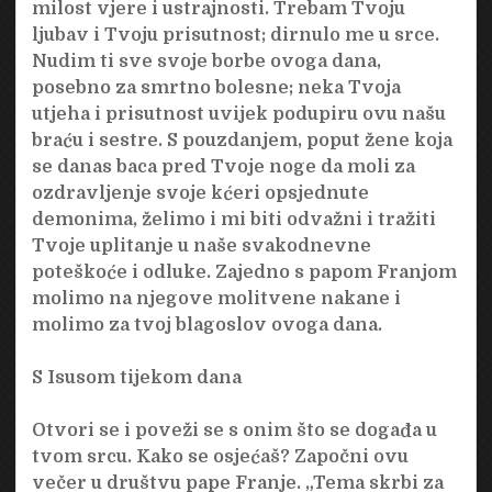
milost vjere i ustrajnosti. Trebam Tvoju
ljubav i Tvoju prisutnost; dirnulo me u srce.
Nudim ti sve svoje borbe ovoga dana,
posebno za smrtno bolesne; neka Tvoja
utjeha i prisutnost uvijek podupiru ovu našu
braću i sestre. S pouzdanjem, poput žene koja
se danas baca pred Tvoje noge da moli za
ozdravljenje svoje kćeri opsjednute
demonima, želimo i mi biti odvažni i tražiti
Tvoje uplitanje u naše svakodnevne
poteškoće i odluke. Zajedno s papom Franjom
molimo na njegove molitvene nakane i
molimo za tvoj blagoslov ovoga dana.
S Isusom tijekom dana
Otvori se i poveži se s onim što se događa u
tvom srcu. Kako se osjećaš? Započni ovu
večer u društvu pape Franje. „Tema skrbi za