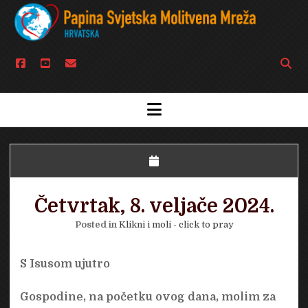
facebook
youtube
email
Open
searc
bar
open
menu
Četvrtak, 8. veljače 2024.
Posted in
Klikni i moli - click to pray
S Isusom ujutro
Gospodine, na početku ovog dana, molim za