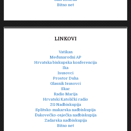
Bitno net
LINKOVI
Vatikan
Međunarodni AP
Hrvatska biskupska konferencija
Ika
Isusovci
Prostor Duha
Glasnik Isusovci
Skac
Radio Marija
Hrvatski Katolički radio
ZG Nadbiskupija
Splitsko-makarska nadbiskupija
Đakovečko-osječka nadbiskupija
Zadarska nadbiskupija
Bitno net