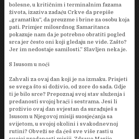
bolesne, u kritičnim i terminalnim fazama
života, izaziva zadaću Crkve da prepiše
„gramatiku“, da preuzme i brine za osobu koja
pati. Primjer milosrdnog Samaritanca
pokazuje nam da je potrebno obratiti pogled
srca jer često oni koji gledaju ne vide. Zašto?
Jer im nedostaje samilosti.” Slavljen neka je.
S Isusom u noći
Zahvali za ovaj dan koji je na izmaku. Prisjeti
se svega što si doživio, od zore do sada. Gdje
ti je bilo srce? Prepoznaj svoj stav služenja i
predanosti svojoj braći i sestrama. Jesi li
proživio ovaj dan svjestan da surađuješ s
Isusom u Njegovoj misiji suosjećanja sa
svijetom, u svojoj okolini i svakodnevnoj
rutini? Obveži se da ćeš sve više rasti u
svojoj predanosti misiji. Zdravo Marijo.