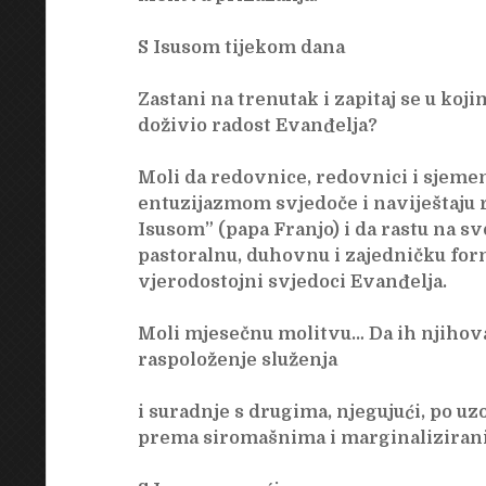
S Isusom tijekom dana
Zastani na trenutak i zapitaj se u ko
doživio radost Evanđelja?
Moli da redovnice, redovnici i sjeme
entuzijazmom svjedoče i naviještaju ra
Isusom” (papa Franjo) i da rastu na s
pastoralnu, duhovnu i zajedničku form
vjerodostojni svjedoci Evanđelja.
Moli mjesečnu molitvu… Da ih njihova
raspoloženje služenja
i suradnje s drugima, njegujući, po uz
prema siromašnima i marginaliziran