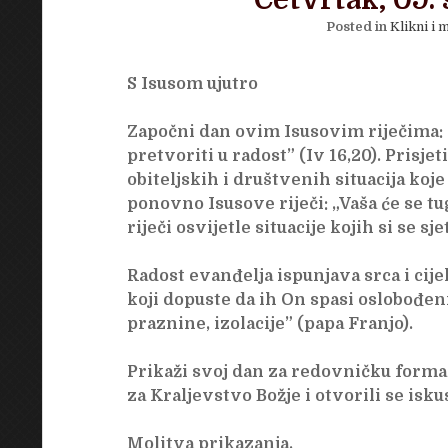
Četvrtak, 09. 
Posted in
Klikni i m
S Isusom ujutro
Započni dan ovim Isusovim riječima: “B
pretvoriti u radost” (Iv 16,20). Prisjet
obiteljskih i društvenih situacija koj
ponovno Isusove riječi: „Vaša će se tu
riječi osvijetle situacije kojih si se sje
Radost evanđelja ispunjava srca i cijel
koji dopuste da ih On spasi oslobođeni
praznine, izolacije” (papa Franjo).
Prikaži svoj dan za redovničku formac
za Kraljevstvo Božje i otvorili se isk
Molitva prikazanja.