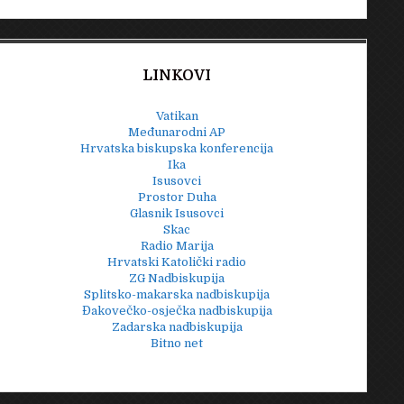
LINKOVI
Vatikan
Međunarodni AP
Hrvatska biskupska konferencija
Ika
Isusovci
Prostor Duha
Glasnik Isusovci
Skac
Radio Marija
Hrvatski Katolički radio
ZG Nadbiskupija
Splitsko-makarska nadbiskupija
Đakovečko-osječka nadbiskupija
Zadarska nadbiskupija
Bitno net