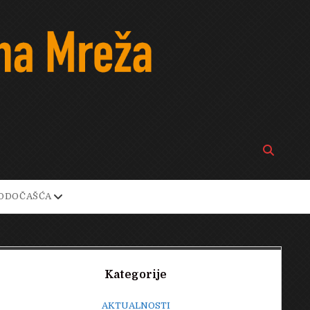
Open
search
bar
open
ODOČAŠĆA
own
dropdown
menu
Sidebar
Kategorije
AKTUALNOSTI