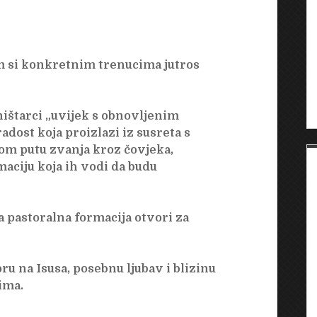
jim si konkretnim trenucima jutros
ništarci „uvijek s obnovljenim
dost koja proizlazi iz susreta s
vom putu zvanja kroz čovjeka,
aciju koja ih vodi da budu
 pastoralna formacija otvori za
oru na Isusa, posebnu ljubav i blizinu
ima.