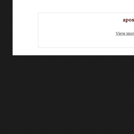
apos
View mor