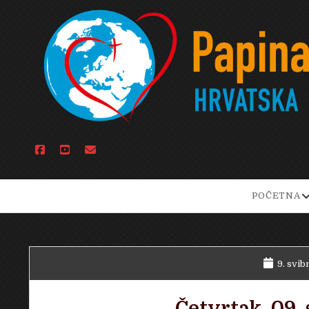
facebook
youtube
email
o
POČETNA
d
m
9. svib