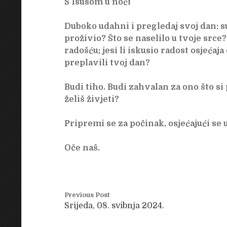
S Isusom u noći
Duboko udahni i pregledaj svoj dan: sus
proživio? Što se naselilo u tvoje srce?
radošću; jesi li iskusio radost osjećaja 
preplavili tvoj dan?
Budi tiho. Budi zahvalan za ono što si 
želiš živjeti?
Pripremi se za počinak, osjećajući se 
Oče naš.
Previous Post
Srijeda, 08. svibnja 2024.