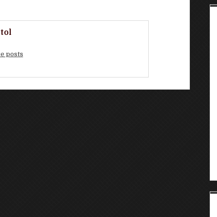
tol
e posts