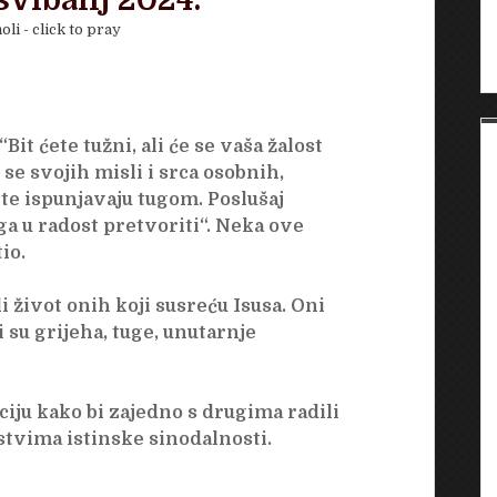
svibanj 2024.
oli - click to pray
it ćete tužni, ali će se vaša žalost
i se svojih misli i srca osobnih,
e te ispunjavaju tugom. Poslušaj
ga u radost pretvoriti“. Neka ove
tio.
i život onih koji susreću Isusa. Oni
 su grijeha, tuge, unutarnje
iju kako bi zajedno s drugima radili
ustvima istinske sinodalnosti.