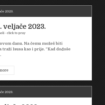
veljače
2023.
ače 2023.
 veljače 2023.
oli - click to pray
novom danu. Na čemu možeš biti
 traži Isusa kao i prije. “Kad dođoše
…
Ponedjeljak
more
20.
veljače
2023.
ače 2023.