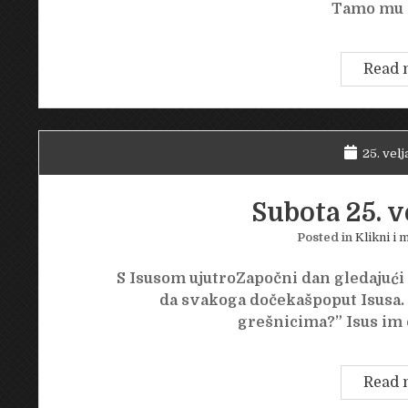
Tamo mu 
Read 
25. velj
Subota 25. v
Posted in
Klikni i m
S Isusom ujutroZapočni dan gledajuć
da svakoga dočekašpoput Isusa. “
grešnicima?” Isus im
Read 