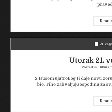
prave
Read 
21. velj
Utorak 21. v
Posted in
Klikni i m
S Isusom ujutroBog ti daje novu zoru
bio. Tiho zahvaljujGospodinu za sv
Read 