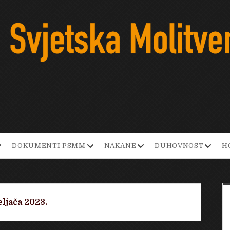
pen
open
open
open
DOKUMENTI PSMM
NAKANE
DUHOVNOST
H
ropdown
dropdown
dropdown
dropd
enu
menu
menu
menu
ljača 2023.