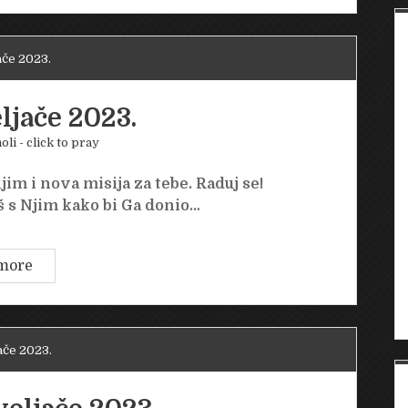
veljače
2023.
ače 2023.
ljače 2023.
oli - click to pray
jim i nova misija za tebe. Raduj se!
 s Njim kako bi Ga donio…
Petak
more
24.
veljače
2023.
ače 2023.