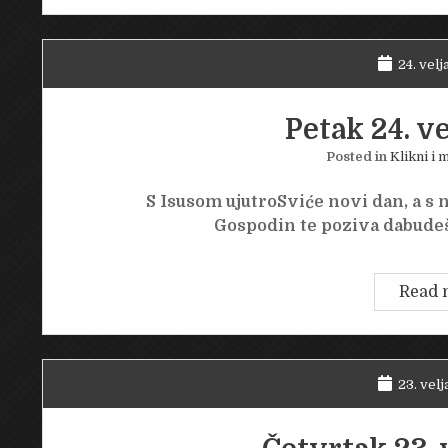
24. velj
Petak 24. ve
Posted in
Klikni i m
S Isusom ujutroSviće novi dan, a s n
Gospodin te poziva dabudeš
Read 
23. velj