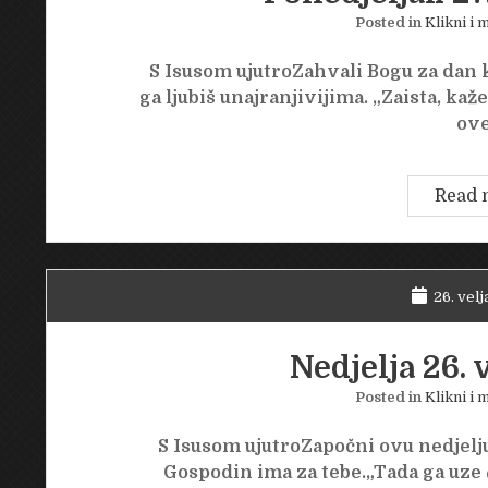
Posted in
Klikni i m
S Isusom ujutroZahvali Bogu za dan k
ga ljubiš unajranjivijima. „Zaista, k
ov
Read 
26. velj
Nedjelja 26. 
Posted in
Klikni i m
S Isusom ujutroZapočni ovu nedjelju 
Gospodin ima za tebe.„Tada ga uze