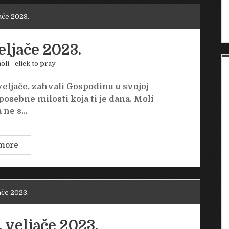
ače 2023.
eljače 2023.
oli - click to pray
eljače, zahvali Gospodinu u svojoj
posebne milosti koja ti je dana. Moli
a ne s…
Utorak
more
28.
veljače
2023.
ače 2023.
 veljače 2023.