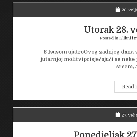
28. velj
Utorak 28. v
Posted in
Klikni i m
S Isusom ujutroOvog zadnjeg dana v
jutarnjoj molitviprisjećajući se neke 
srcem, 
Read 
27. velj
Ponedjeljak 27.