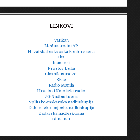
LINKOVI
Vatikan
Međunarodni AP
Hrvatska biskupska konferencija
Ika
Isusovci
Prostor Duha
Glasnik Isusovci
Skac
Radio Marija
Hrvatski Katolički radio
ZG Nadbiskupija
Splitsko-makarska nadbiskupija
Đakovečko-osječka nadbiskupija
Zadarska nadbiskupija
Bitno net