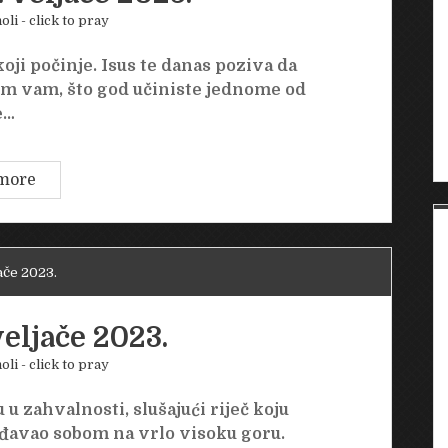
oli - click to pray
oji počinje. Isus te danas poziva da
ažem vam, što god učiniste jednome od
e…
Ponedjeljak
more
27.
veljače
2023.
ače 2023.
veljače 2023.
oli - click to pray
u zahvalnosti, slušajući riječ koju
 đavao sobom na vrlo visoku goru.