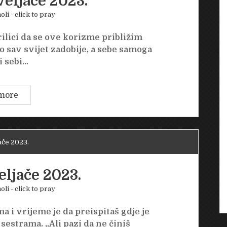
veljače 2023.
oli - click to pray
ilici da se ove korizme približim
o sav svijet zadobije, a sebe samoga
li sebi…
Četvrtak
more
23.
veljače
2023.
ače 2023.
eljače 2023.
oli - click to pray
 i vrijeme je da preispitaš gdje je
 sestrama. „Ali pazi da ne činiš