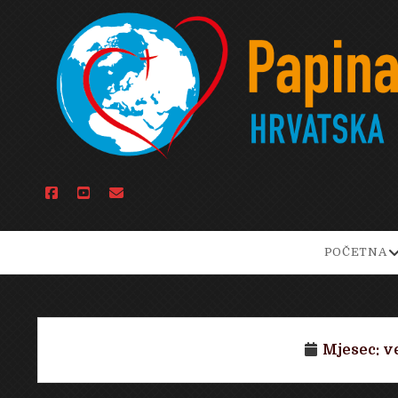
facebook
youtube
email
o
POČETNA
d
m
Mjesec:
ve