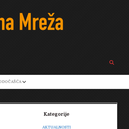
Open
search
bar
open
ODOČAŠĆA
own
dropdown
menu
Sidebar
Kategorije
AKTUALNOSTI