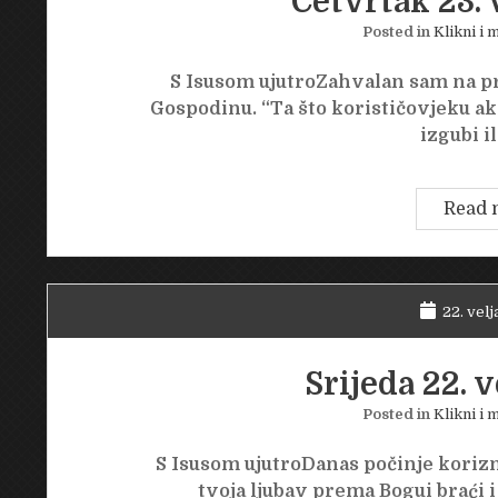
Četvrtak 23. 
Posted in
Klikni i m
S Isusom ujutroZahvalan sam na pr
Gospodinu. “Ta što korističovjeku ak
izgubi i
Read 
22. velj
Srijeda 22. v
Posted in
Klikni i m
S Isusom ujutroDanas počinje korizma
tvoja ljubav prema Bogui braći i