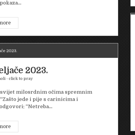
pokaza…
Nedjelja
more
26.
veljače
2023.
ače 2023.
eljače 2023.
oli - click to pray
i svijet milosrdnim očima spremnim
Zašto jede i pije s carinicima i
 odgovori: “Netreba…
Subota
more
25.