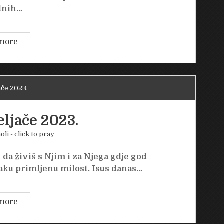
dnih…
Srijeda
more
22.
veljače
2023.
ače 2023.
eljače 2023.
oli - click to pray
 da živiš s Njim i za Njega gdje god
aku primljenu milost. Isus danas…
Utorak
more
21.