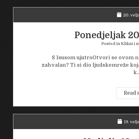
20. velj
Ponedjeljak 20.
Posted in
Klikni i m
S Isusom ujutroOtvori se ovom 
zahvalan? Ti si dio ljudskemreže koja
k
Read 
19. velj