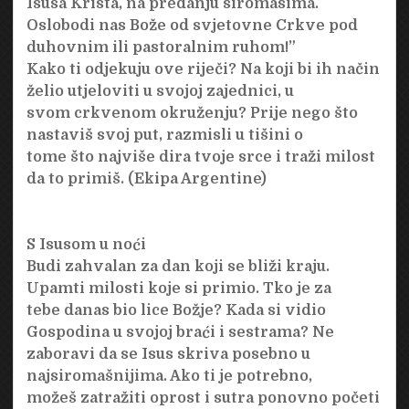
Isusa Krista, na predanju siromasima.
Oslobodi nas Bože od svjetovne Crkve pod
duhovnim ili pastoralnim ruhom!”
Kako ti odjekuju ove riječi? Na koji bi ih način
želio utjeloviti u svojoj zajednici, u
svom crkvenom okruženju? Prije nego što
nastaviš svoj put, razmisli u tišini o
tome što najviše dira tvoje srce i traži milost
da to primiš. (Ekipa Argentine)
S Isusom u noći
Budi zahvalan za dan koji se bliži kraju.
Upamti milosti koje si primio. Tko je za
tebe danas bio lice Božje? Kada si vidio
Gospodina u svojoj braći i sestrama? Ne
zaboravi da se Isus skriva posebno u
najsiromašnijima. Ako ti je potrebno,
možeš zatražiti oprost i sutra ponovno početi