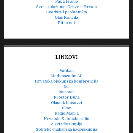
Papa Franjo
Sveci i blaženici Crkve u Hrvata
Svetišta i prošteništa
Glas Koncila
Bitno net
LINKOVI
Vatikan
Međunarodni AP
Hrvatska biskupska konferencija
Ika
Isusovci
Prostor Duha
Glasnik Isusovci
Skac
Radio Marija
Hrvatski Katolički radio
ZG Nadbiskupija
Splitsko-makarska nadbiskupija