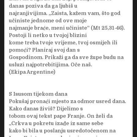
danas poziva da ga ljubiš u
najranjivijima. „Zaista, kažem vam, što god
učiniste jednome od ove moje
najmanje braće, meni učiniste“ (Mt 25,31-46).
Postoji li netko u tvojoj blizini
kome treba tvoje vrijeme, tvoj osmijeh ili
pomoći? Planiraj svoj dan s
Gospodinom. Prikaži ga da sve župe budu na
usluzi najpotrebitijima. Oče naš.
(Ekipa Argentine)
S Isusom tijekom dana
Pokušaj pronaći mjesto za odmor usred dana.
Kako danas živiš? Dijelimo s
tobom ovaj tekst pape Franje. On želi da
„Crkva u pokretu izađe iz same sebe
kako bi bila u poslanju usredotočenom na