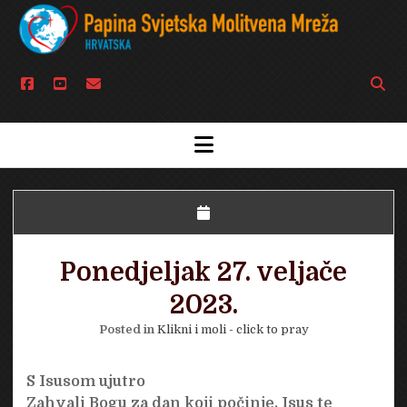
facebook
youtube
email
Open
searc
bar
open
menu
Ponedjeljak 27. veljače
2023.
Posted in
Klikni i moli - click to pray
S Isusom ujutro
Zahvali Bogu za dan koji počinje. Isus te