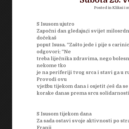
Subota 25. v
Posted in
Klikni i m
S Isusom ujutro
Započni dan gledajući svijet milosr
dočekaš
poput Isusa. “Zašto jede i pije s carin
odgovori: “Ne
treba liječnika zdravima, nego bolesni
nekome tko
je na periferiji tvog srca i stavi ga u
Provodi ovu
vježbu tijekom dana i osjetit ćeš da se
korake danas prema srcu solidarnosti
S Isusom tijekom dana
Za sada ostavi svoje aktivnosti po str
Franji