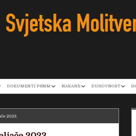
pen
open
open
open
DOKUMENTI PSMM
NAKANE
DUHOVNOST
H
ropdown
dropdown
dropdown
dropd
enu
menu
menu
menu
ače 2023.