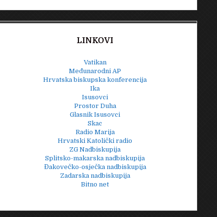
LINKOVI
Vatikan
Međunarodni AP
Hrvatska biskupska konferencija
Ika
Isusovci
Prostor Duha
Glasnik Isusovci
Skac
Radio Marija
Hrvatski Katolički radio
ZG Nadbiskupija
Splitsko-makarska nadbiskupija
Đakovečko-osječka nadbiskupija
Zadarska nadbiskupija
Bitno net