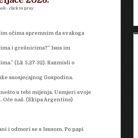
eljače 2023.
oli - click to pray
dnim očima spremnim da svakoga
icima i grešnicima?” Isus im
ma.” (Lk 5,27-32). Razmisli o
 ruke suosjećajnog Gospodina.
 nešto u tebi mijenja. Usmjeri svoje
. Oče naš. (Ekipa Argentine)
ani i odmori se s Isusom. Po papi