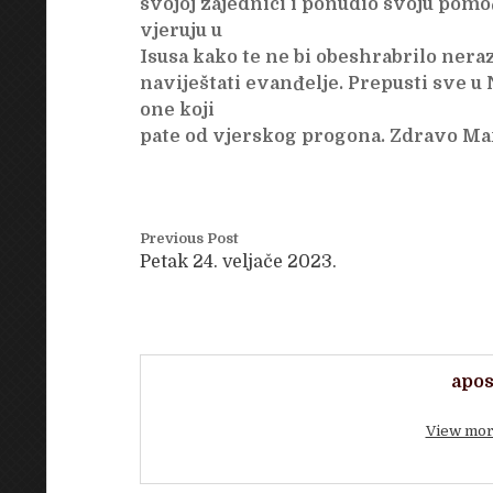
svojoj zajednici i ponudio svoju pomo
vjeruju u
Isusa kako te ne bi obeshrabrilo nera
naviještati evanđelje. Prepusti sve u 
one koji
pate od vjerskog progona. Zdravo Mar
Previous Post
Petak 24. veljače 2023.
apos
View mor