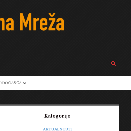
Open
search
bar
open
ODOČAŠĆA
own
dropdown
menu
Sidebar
Kategorije
AKTUALNOSTI