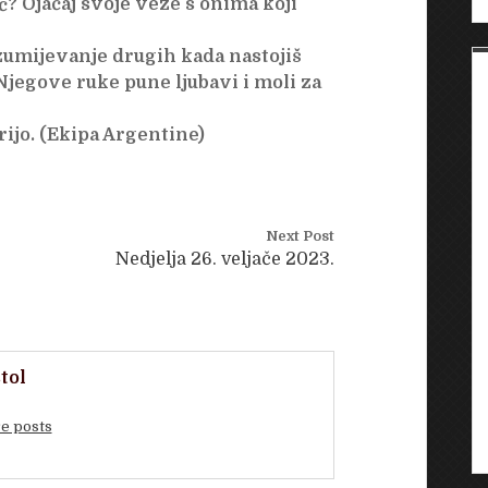
ć? Ojačaj svoje veze s onima koji
zumijevanje drugih kada nastojiš
Njegove ruke pune ljubavi i moli za
ijo. (Ekipa Argentine)
Next Post
Nedjelja 26. veljače 2023.
tol
e posts