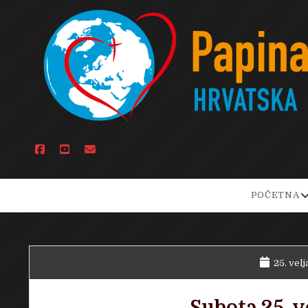
facebook
youtube
email
o
POČETNA
d
m
25. velj