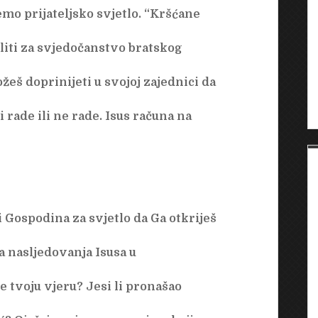
o prijateljsko svjetlo. “Kršćane
liti za svjedočanstvo bratskog
ožeš doprinijeti u svojoj zajednici da
i rade ili ne rade. Isus računa na
i Gospodina za svjetlo da Ga otkriješ
ja nasljedovanja Isusa u
le tvoju vjeru? Jesi li pronašao