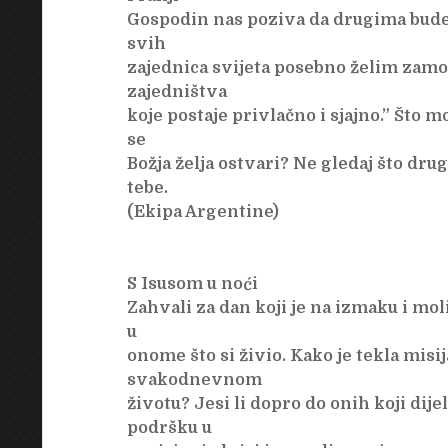
Gospodin nas poziva da drugima budem
svih
zajednica svijeta posebno želim zamo
zajedništva
koje postaje privlačno i sjajno.” Što m
se
Božja želja ostvari? Ne gledaj što drug
tebe.
(Ekipa Argentine)
S Isusom u noći
Zahvali za dan koji je na izmaku i mol
u
onome što si živio. Kako je tekla misi
svakodnevnom
životu? Jesi li dopro do onih koji dije
podršku u