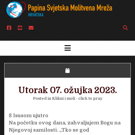
facebook
youtube
email
Open
searc
bar
open
menu
Utorak 07. ožujka 2023.
Posted in
Klikni i moli - click to pray
S Isusom ujutro
Na početku ovog dana, zahvaljujem Bogu na
Njegovoj samilosti. „Tko se god