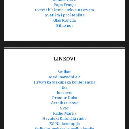
Papa Franjo
Sveci i blaženici Crkve u Hrvata
Svetišta i prošteništa
Glas Koncila
Bitno net
LINKOVI
Vatikan
Međunarodni AP
Hrvatska biskupska konferencija
Ika
Isusovci
Prostor Duha
Glasnik Isusovci
Skac
Radio Marija
Hrvatski Katolički radio
ZG Nadbiskupija
Splitsko-makarska nadbiskupija