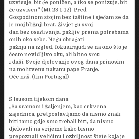
uzvisuje, bit će ponižen, a tko se ponizuje, bit
će uzvišen“ (Mt 23,1-12). Pred
Gospodinom stojim bez taštine i sjećam se da
je moj bližnji brat. Živjet ću svoj
dan bez osuđivanja, pažljiv prema potrebama
onih oko sebe. Neću obraćati
pažnju na izgled, fokusirajući se na ono što je
često nevidljivo oku, ali bitno srcu
i duši. Svoje djelovanje ovog dana prinosim
na molitvenu nakanu pape Franje.
Oče naš. (tim Portugal)
S Isusom tijekom dana
„Sa sramom i žaljenjem, kao crkvena
zajednica, pretpostavljamo da nismo znali
biti tamo gdje smo trebali biti, da nismo
djelovali na vrijeme kako bismo
prepoznali veličinu i ozbiljnost štete koja je