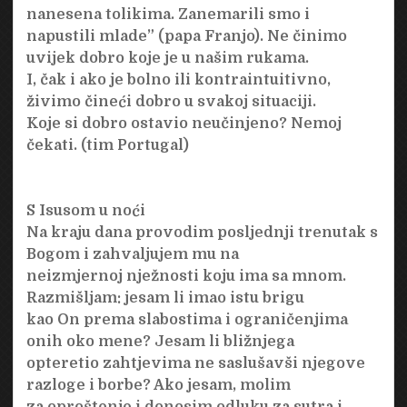
nanesena tolikima. Zanemarili smo i
napustili mlade” (papa Franjo). Ne činimo
uvijek dobro koje je u našim rukama.
I, čak i ako je bolno ili kontraintuitivno,
živimo čineći dobro u svakoj situaciji.
Koje si dobro ostavio neučinjeno? Nemoj
čekati. (tim Portugal)
S Isusom u noći
Na kraju dana provodim posljednji trenutak s
Bogom i zahvaljujem mu na
neizmjernoj nježnosti koju ima sa mnom.
Razmišljam: jesam li imao istu brigu
kao On prema slabostima i ograničenjima
onih oko mene? Jesam li bližnjega
opteretio zahtjevima ne saslušavši njegove
razloge i borbe? Ako jesam, molim
za oproštenje i donosim odluku za sutra i