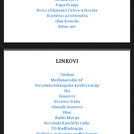
Papa Franjo
Sveci i blaženici Crkve u Hrvata
Svetišta i prošteništa
Glas Koncila
Bitno net
LINKOVI
Vatikan
Međunarodni AP
Hrvatska biskupska konferencija
Ika
Isusovci
Prostor Duha
Glasnik Isusovci
Skac
Radio Marija
Hrvatski Katolički radio
ZG Nadbiskupija
Splitsko-makarska nadbiskupija