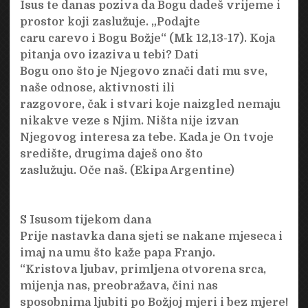
Isus te danas poziva da Bogu dadeš vrijeme i
prostor koji zaslužuje. „Podajte
caru carevo i Bogu Božje“ (Mk 12,13-17). Koja
pitanja ovo izaziva u tebi? Dati
Bogu ono što je Njegovo znači dati mu sve,
naše odnose, aktivnosti ili
razgovore, čak i stvari koje naizgled nemaju
nikakve veze s Njim. Ništa nije izvan
Njegovog interesa za tebe. Kada je On tvoje
središte, drugima daješ ono što
zaslužuju. Oče naš. (Ekipa Argentine)
S Isusom tijekom dana
Prije nastavka dana sjeti se nakane mjeseca i
imaj na umu što kaže papa Franjo.
“Kristova ljubav, primljena otvorena srca,
mijenja nas, preobražava, čini nas
sposobnima ljubiti po Božjoj mjeri i bez mjere!