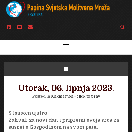
facebook
youtube
email
Open
searc
bar
open
menu
Utorak, 06. lipnja 2023.
Posted in
Klikni i moli - click to pray
S Isusom ujutro
Zahvali za novi dan i pripremi svoje srce za
susret s Gospodinom na svom putu.