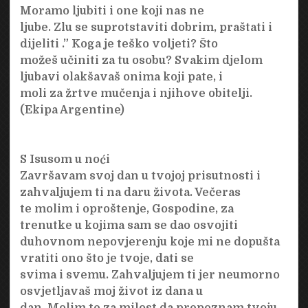
Moramo ljubiti i one koji nas ne
ljube. Zlu se suprotstaviti dobrim, praštati i
dijeliti .” Koga je teško voljeti? Što
možeš učiniti za tu osobu? Svakim djelom
ljubavi olakšavaš onima koji pate, i
moli za žrtve mučenja i njihove obitelji.
(Ekipa Argentine)
S Isusom u noći
Završavam svoj dan u tvojoj prisutnosti i
zahvaljujem ti na daru života. Večeras
te molim i oproštenje, Gospodine, za
trenutke u kojima sam se dao osvojiti
duhovnom nepovjerenju koje mi ne dopušta
vratiti ono što je tvoje, dati se
svima i svemu. Zahvaljujem ti jer neumorno
osvjetljavaš moj život iz dana u
dan. Molim te za milost da prepoznam tvoju