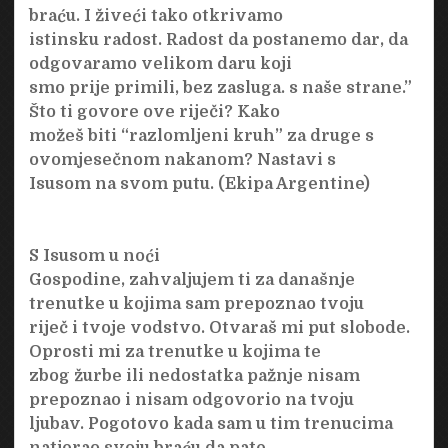
braću. I živeći tako otkrivamo
istinsku radost. Radost da postanemo dar, da
odgovaramo velikom daru koji
smo prije primili, bez zasluga. s naše strane.”
Što ti govore ove riječi? Kako
možeš biti “razlomljeni kruh” za druge s
ovomjesečnom nakanom? Nastavi s
Isusom na svom putu. (Ekipa Argentine)
S Isusom u noći
Gospodine, zahvaljujem ti za današnje
trenutke u kojima sam prepoznao tvoju
riječ i tvoje vodstvo. Otvaraš mi put slobode.
Oprosti mi za trenutke u kojima te
zbog žurbe ili nedostatka pažnje nisam
prepoznao i nisam odgovorio na tvoju
ljubav. Pogotovo kada sam u tim trenucima
natjerao svoju braću da pate.