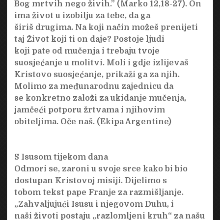
Bog mrtvih nego živih.” (Marko 12,18-27). On
ima život u izobilju za tebe, da ga
širiš drugima. Na koji način možeš prenijeti
taj Život koji ti on daje? Postoje ljudi
koji pate od mučenja i trebaju tvoje
suosjećanje u molitvi. Moli i gdje izlijevaš
Kristovo suosjećanje, prikaži ga za njih.
Molimo za međunarodnu zajednicu da
se konkretno založi za ukidanje mučenja,
jamčeći potporu žrtvama i njihovim
obiteljima. Oče naš. (Ekipa Argentine)
S Isusom tijekom dana
Odmori se, zaroni u svoje srce kako bi bio
dostupan Kristovoj misiji. Dijelimo s
tobom tekst pape Franje za razmišljanje.
„Zahvaljujući Isusu i njegovom Duhu, i
naši životi postaju „razlomljeni kruh“ za našu