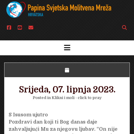
facebook
youtube
email
Open
searc
bar
open
menu
Srijeda, 07. lipnja 2023.
Posted in
Klikni i moli - click to pray
S Isusom ujutro
Pozdravi dan koji ti Bog danas daje
zahvaljujući Mu za njegovu ljubav. “On nije