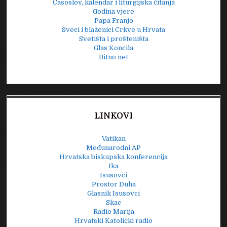
Časoslov, kalendar i liturgijska čitanja
Godina vjere
Papa Franjo
Sveci i blaženici Crkve u Hrvata
Svetišta i prošteništa
Glas Koncila
Bitno net
LINKOVI
Vatikan
Međunarodni AP
Hrvatska biskupska konferencija
Ika
Isusovci
Prostor Duha
Glasnik Isusovci
Skac
Radio Marija
Hrvatski Katolički radio