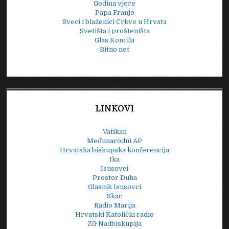
Godina vjere
Papa Franjo
Sveci i blaženici Crkve u Hrvata
Svetišta i prošteništa
Glas Koncila
Bitno net
LINKOVI
Vatikan
Međunarodni AP
Hrvatska biskupska konferencija
Ika
Isusovci
Prostor Duha
Glasnik Isusovci
Skac
Radio Marija
Hrvatski Katolički radio
ZG Nadbiskupija