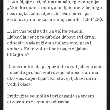
razmišljajte o riječima današnjeg evanđelja:
„Ako tko dođe k meni, a ne ljubi me više nego
oca, majku, ženu, djecu, braću, sestre, pa i
život svoj, ne može biti moj učenik” (Lk 14,26).
Krist vas poziva da Ga volite većom
Ljubavlju, jer iz te duboke ljubavi svi drugi
odnosi u vašem životu nalaze svoj pravi
smisao. Kako volite i pokazujete ljubav
bližnjima?
Danas molite da prepoznate ovu Ljubav u sebi
i naučite pročišćavati svoje odnose s onima
oko vas, dopuštajući Kristovoj ljubavi da ih
vodi i ojača.
Pridružite se molitvi prikazanja sa srcem
otvorenim za ovu preobrazbu.