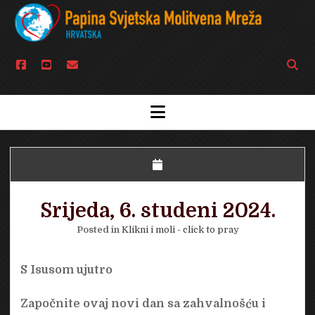
facebook
youtube
email
Open
searc
bar
open
menu
Srijeda, 6. studeni 2024.
Posted in
Klikni i moli - click to pray
S Isusom ujutro
Započnite ovaj novi dan sa zahvalnošću i