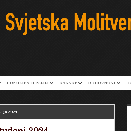
pen
open
open
open
DOKUMENTI PSMM
NAKANE
DUHOVNOST
H
ropdown
dropdown
dropdown
dropd
enu
menu
menu
menu
noga 2024.