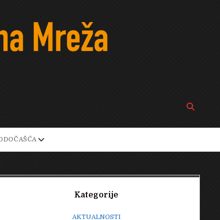
Open
search
bar
open
ODOČAŠĆA
own
dropdown
menu
Sidebar
Kategorije
AKTUALNOSTI