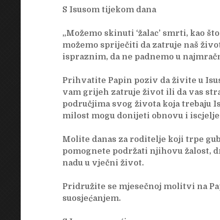
S Isusom tijekom dana
„Možemo skinuti ‘žalac’ smrti, kao što 
možemo spriječiti da zatruje naš život
ispraznim, da ne padnemo u najmračni
Prihvatite Papin poziv da živite u Isu
vam grijeh zatruje život ili da vas str
područjima svog života koja trebaju Is
milost mogu donijeti obnovu i iscjelj
Molite danas za roditelje koji trpe gu
pomognete podržati njihovu žalost, d
nadu u vječni život.
Pridružite se mjesečnoj molitvi na P
suosjećanjem.