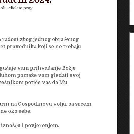
studeni 2024.
oli - click to pray
a radost zbog jednog obraćenog
et pravednika koji se ne trebaju
gućuje vam prihvaćanje Božje
 duhom pomaže vam gledati svoj
grešnikom potiče vas da Mu
orni na Gospodinovu volju, sa srcem
ne oko sebe.
niznošću i povjerenjem.