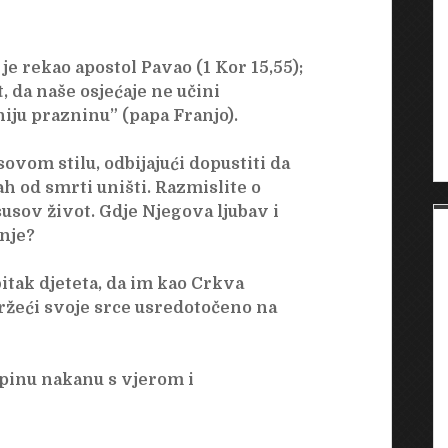
je rekao apostol Pavao (1 Kor 15,55);
, da naše osjećaje ne učini
ju prazninu” (papa Franjo).
sovom stilu, odbijajući dopustiti da
ah od smrti uništi. Razmislite o
usov život. Gdje Njegova ljubav i
enje?
bitak djeteta, da im kao Crkva
ržeći svoje srce usredotočeno na
apinu nakanu s vjerom i