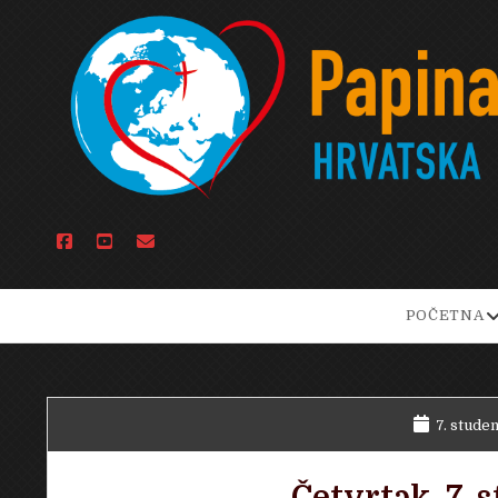
facebook
youtube
email
o
POČETNA
d
m
7. stude