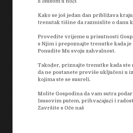
S Isusom u noći
Kako se još jedan dan približava kraj
trenutak tišine da razmislite o danu ko
Provedite vrijeme u prisutnosti Gosp
s Njim i prepoznajte trenutke kada je
Ponudite Mu svoju zahvalnost.
Također, priznajte trenutke kada ste 
da ne postanete previše uključeni u iz
kojima ste se susreli.
Molite Gospodina da vam sutra podari 
Isusovim putem, prihvaćajući i rados
Završite s Oče naš