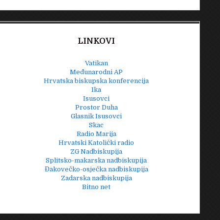
LINKOVI
Vatikan
Međunarodni AP
Hrvatska biskupska konferencija
Ika
Isusovci
Prostor Duha
Glasnik Isusovci
Skac
Radio Marija
Hrvatski Katolički radio
ZG Nadbiskupija
Splitsko-makarska nadbiskupija
Đakovečko-osječka nadbiskupija
Zadarska nadbiskupija
Bitno net