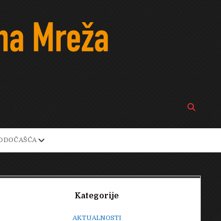
Open
search
bar
open
ODOČAŠĆA
own
dropdown
menu
Sidebar
Kategorije
AKTUALNOSTI