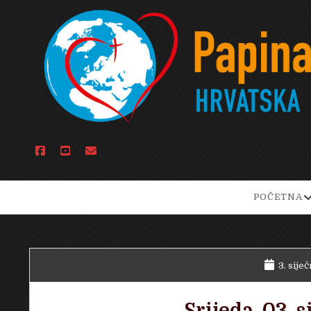
facebook
youtube
email
o
POČETNA
d
m
3. sije