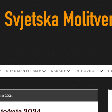
pen
open
open
open
DOKUMENTI PSMM
NAKANE
DUHOVNOST
H
ropdown
dropdown
dropdown
dropd
enu
menu
menu
menu
čnja 2024.