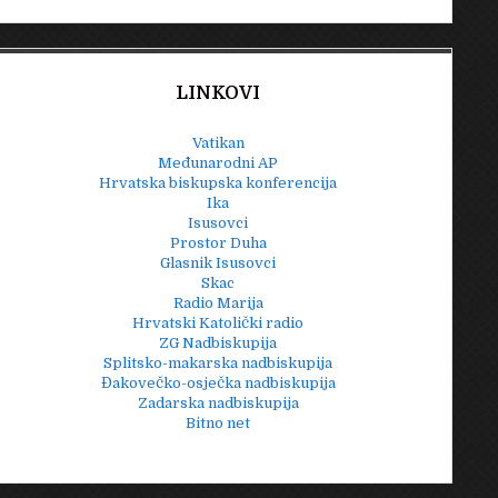
LINKOVI
Vatikan
Međunarodni AP
Hrvatska biskupska konferencija
Ika
Isusovci
Prostor Duha
Glasnik Isusovci
Skac
Radio Marija
Hrvatski Katolički radio
ZG Nadbiskupija
Splitsko-makarska nadbiskupija
Đakovečko-osječka nadbiskupija
Zadarska nadbiskupija
Bitno net