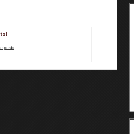
tol
e posts