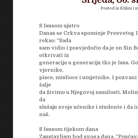
Srijeda, 03. s
Posted in
Klikni i m
S Isusom ujutro
Danas se Crkva spominje Presvetog Im
rekao: “Sada
sam vidio i posvjedočio da je on Sin Bož
otkrivati iz
generacije u generaciju tko je Isus. G
vjernike,
pisce, mislioce i umjetnike. I pozvan
šalje
da živimo u Njegovoj samilosti. Moli
da
slušaju svoje učenike i studente i da
naš.
S Isusom tijekom dana
Zaustavljam hod svoga dana. “Poučavanj