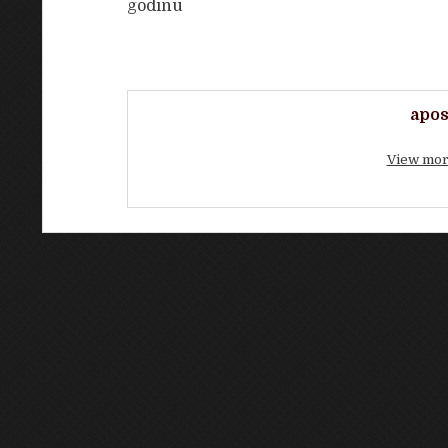
godinu
apos
View mor