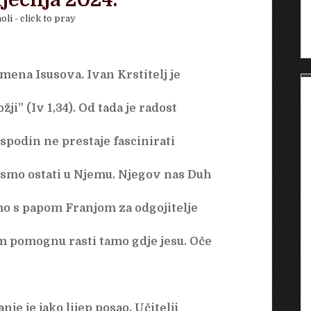
iječnja 2024.
oli - click to pray
ena Isusova. Ivan Krstitelj je
ji” (Iv 1,34). Od tada je radost
ospodin ne prestaje fascinirati
i smo ostati u Njemu. Njegov nas Duh
mo s papom Franjom za odgojitelje
 im pomognu rasti tamo gdje jesu. Oče
e je jako lijep posao. Učitelji