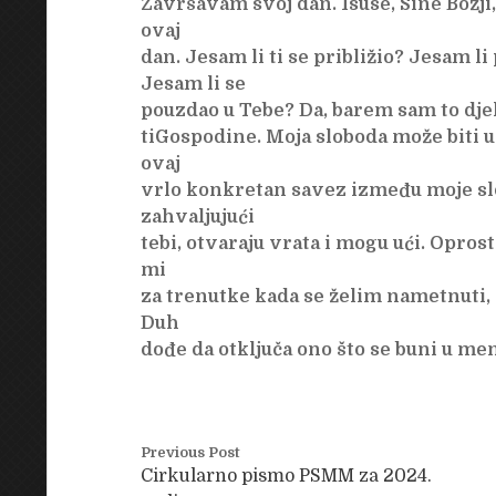
Završavam svoj dan. Isuse, Sine Božji
ovaj
dan. Jesam li ti se približio? Jesam l
Jesam li se
pouzdao u Tebe? Da, barem sam to dje
tiGospodine. Moja sloboda može biti u
ovaj
vrlo konkretan savez između moje slobo
zahvaljujući
tebi, otvaraju vrata i mogu ući. Opro
mi
za trenutke kada se želim nametnuti, k
Duh
dođe da otključa ono što se buni u me
Previous Post
Cirkularno pismo PSMM za 2024.