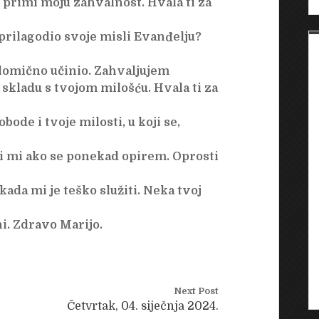
, primi moju zahvalnost. Hvala ti za
i prilagodio svoje misli Evanđelju?
lomično učinio. Zahvaljujem
 skladu s tvojom milošću. Hvala ti za
de i tvoje milosti, u koji se,
sti mi ako se ponekad opirem. Oprosti
ada mi je teško služiti. Neka tvoj
ni. Zdravo Marijo.
Next Post
Četvrtak, 04. siječnja 2024.