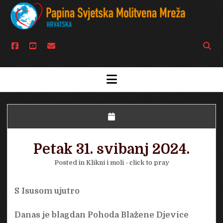
facebook
youtube
email
Open
searc
bar
open
menu
Petak 31. svibanj 2024.
Posted in
Klikni i moli - click to pray
S Isusom ujutro
Danas je blagdan Pohoda Blažene Djevice