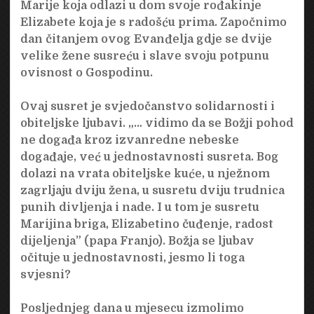
Marije koja odlazi u dom svoje rođakinje
Elizabete koja je s radošću prima. Započnimo
dan čitanjem ovog Evanđelja gdje se dvije
velike žene susreću i slave svoju potpunu
ovisnost o Gospodinu.
Ovaj susret je svjedočanstvo solidarnosti i
obiteljske ljubavi. „… vidimo da se Božji pohod
ne događa kroz izvanredne nebeske
događaje, već u jednostavnosti susreta. Bog
dolazi na vrata obiteljske kuće, u nježnom
zagrljaju dviju žena, u susretu dviju trudnica
punih divljenja i nade. I u tom je susretu
Marijina briga, Elizabetino čuđenje, radost
dijeljenja” (papa Franjo). Božja se ljubav
očituje u jednostavnosti, jesmo li toga
svjesni?
Posljednjeg dana u mjesecu izmolimo