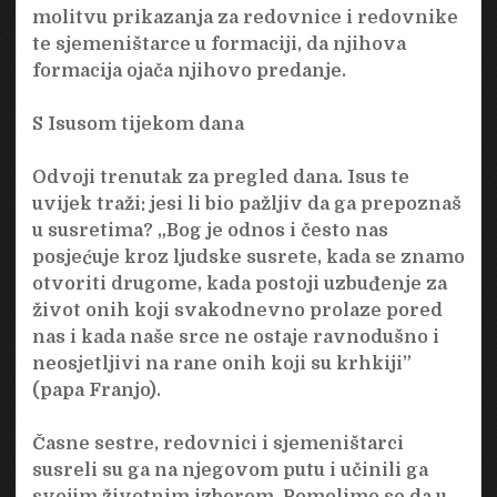
molitvu prikazanja za redovnice i redovnike
te sjemeništarce u formaciji, da njihova
formacija ojača njihovo predanje.
S Isusom tijekom dana
Odvoji trenutak za pregled dana. Isus te
uvijek traži: jesi li bio pažljiv da ga prepoznaš
u susretima? „Bog je odnos i često nas
posjećuje kroz ljudske susrete, kada se znamo
otvoriti drugome, kada postoji uzbuđenje za
život onih koji svakodnevno prolaze pored
nas i kada naše srce ne ostaje ravnodušno i
neosjetljivi na rane onih koji su krhkiji”
(papa Franjo).
Časne sestre, redovnici i sjemeništarci
susreli su ga na njegovom putu i učinili ga
svojim životnim izborom. Pomolimo se da u