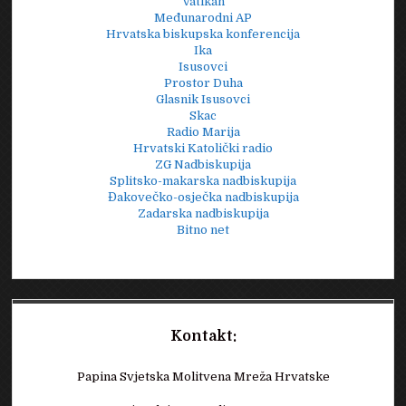
Vatikan
Međunarodni AP
Hrvatska biskupska konferencija
Ika
Isusovci
Prostor Duha
Glasnik Isusovci
Skac
Radio Marija
Hrvatski Katolički radio
ZG Nadbiskupija
Splitsko-makarska nadbiskupija
Đakovečko-osječka nadbiskupija
Zadarska nadbiskupija
Bitno net
Kontakt:
Papina Svjetska Molitvena Mreža Hrvatske