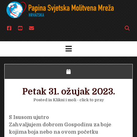
facebook
youtube
email
Open
searc
bar
open
menu
Petak 31. ožujak 2023.
Posted in
Klikni i moli - click to pray
S Isusom ujutro
Zahvaljujem dobrom Gospodinu za boje
kojima boja nebo na ovom početku