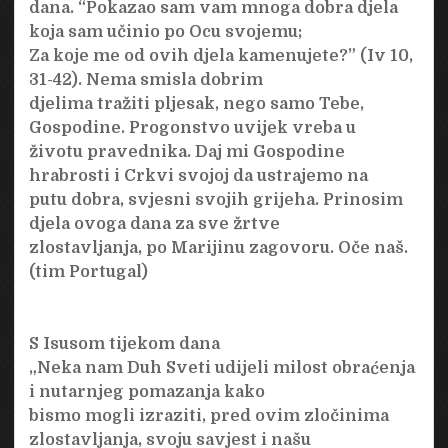
dana. “Pokazao sam vam mnoga dobra djela
koja sam učinio po Ocu svojemu;
Za koje me od ovih djela kamenujete?” (Iv 10,
31-42). Nema smisla dobrim
djelima tražiti pljesak, nego samo Tebe,
Gospodine. Progonstvo uvijek vreba u
životu pravednika. Daj mi Gospodine
hrabrosti i Crkvi svojoj da ustrajemo na
putu dobra, svjesni svojih grijeha. Prinosim
djela ovoga dana za sve žrtve
zlostavljanja, po Marijinu zagovoru. Oče naš.
(tim Portugal)
S Isusom tijekom dana
„Neka nam Duh Sveti udijeli milost obraćenja
i nutarnjeg pomazanja kako
bismo mogli izraziti, pred ovim zločinima
zlostavljanja, svoju savjest i našu