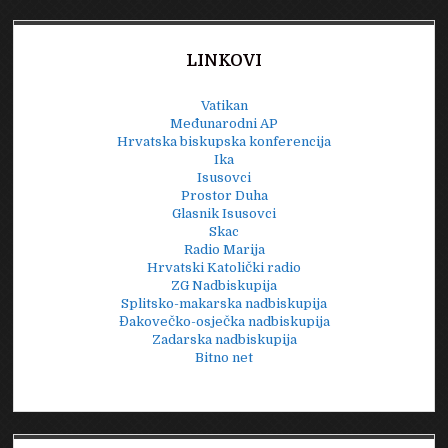
LINKOVI
Vatikan
Međunarodni AP
Hrvatska biskupska konferencija
Ika
Isusovci
Prostor Duha
Glasnik Isusovci
Skac
Radio Marija
Hrvatski Katolički radio
ZG Nadbiskupija
Splitsko-makarska nadbiskupija
Đakovečko-osječka nadbiskupija
Zadarska nadbiskupija
Bitno net