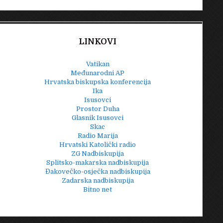
LINKOVI
Vatikan
Međunarodni AP
Hrvatska biskupska konferencija
Ika
Isusovci
Prostor Duha
Glasnik Isusovci
Skac
Radio Marija
Hrvatski Katolički radio
ZG Nadbiskupija
Splitsko-makarska nadbiskupija
Đakovečko-osječka nadbiskupija
Zadarska nadbiskupija
Bitno net