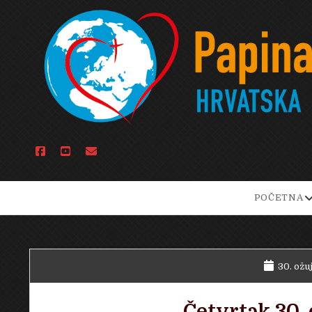
facebook
youtube
email
o
POČETNA
d
m
30. ožu