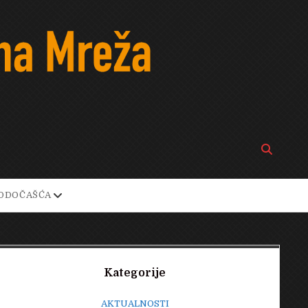
Open
search
bar
open
ODOČAŠĆA
own
dropdown
menu
Sidebar
Kategorije
AKTUALNOSTI