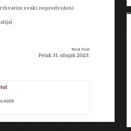
prihvatim svaki nepredviđeni
alija)
Next Post
Petak 31. ožujak 2023.
tol
e posts