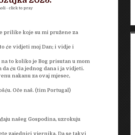
 ožujka 2023.
oli - click to pray
 prilike koje su mi pružene za
 će vidjeti moj Dan; i vidje i
ti na to koliko je Bog prisutan u mom
da ću Ga jednog dana i ja vidjeti.
venu nakanu za ovaj mjesec,
šću. Oče naš. (tim Portugal)
eđaju našeg Gospodina, uzrokuju
te zajednici vjernika. Da se takvi