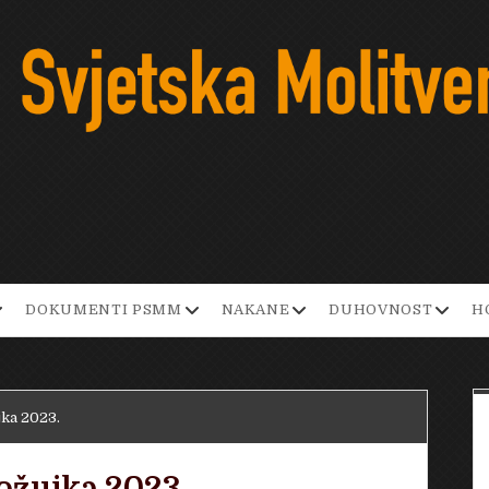
pen
open
open
open
DOKUMENTI PSMM
NAKANE
DUHOVNOST
H
ropdown
dropdown
dropdown
dropd
enu
menu
menu
menu
jka 2023.