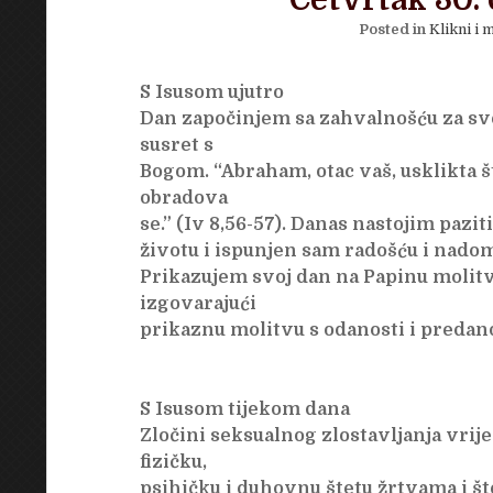
Četvrtak 30.
Posted in
Klikni i m
S Isusom ujutro
Dan započinjem sa zahvalnošću za sve
susret s
Bogom. “Abraham, otac vaš, usklikta što
obradova
se.” (Iv 8,56-57). Danas nastojim pazi
životu i ispunjen sam radošću i nadom 
Prikazujem svoj dan na Papinu molit
izgovarajući
prikaznu molitvu s odanosti i predano
S Isusom tijekom dana
Zločini seksualnog zlostavljanja vrij
fizičku,
psihičku i duhovnu štetu žrtvama i šte