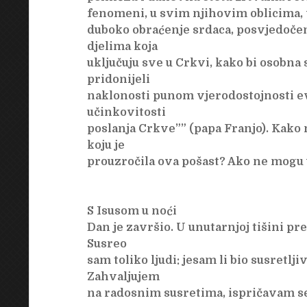
fenomeni, u svim njihovim oblicima, v
duboko obraćenje srdaca, posvjedoče
djelima koja
uključuju sve u Crkvi, kako bi osobna
pridonijeli
naklonosti punom vjerodostojnosti e
učinkovitosti
poslanja Crkve”” (papa Franjo). Kako 
koju je
prouzročila ova pošast? Ako ne mogu uč
S Isusom u noći
Dan je završio. U unutarnjoj tišini p
Susreo
sam toliko ljudi: jesam li bio susretljiv
Zahvaljujem
na radosnim susretima, ispričavam se