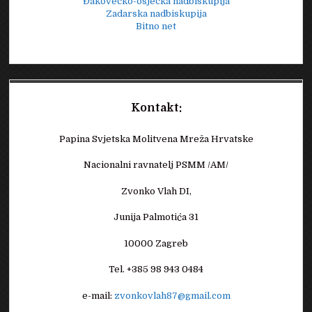
Đakovečko-osječka nadbiskupija
Zadarska nadbiskupija
Bitno net
Kontakt:
Papina Svjetska Molitvena Mreža Hrvatske
Nacionalni ravnatelj PSMM /AM/
Zvonko Vlah DI,
Junija Palmotića 31
10000 Zagreb
Tel. +385 98 943 0484
e-mail:
zvonkovlah87@gmail.com