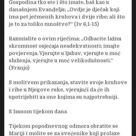
Gospodina tko ste i što imate, baš kao u
današnjem Evanđelju: „Ovdje je dječak koji
ima pet ječmenih kruhova i dvije ribe; ali što
je to za toliko mnoštvo?“ (Iv 6,1-15)
Razmislite o ovim riječima: „Odbacite lažnu
skromnost osjećaja neadekvatnosti; imajte
povjerenja. Vjerujte u ljubav, vjerujte u moć
služenja, vjerujte u moć velikodušnosti.“
(Franjo)
S molitvom prikazanja, stavite svoje kruhove
i ribe u Njegove ruke, vjerujući da će ih
upotrijebiti za one kojima su najpotrebniji.
S Isusom tijekom dana
Tijekom popodnevnog odmora obratite se
Mariji i molite se za svećenike koji prolaze