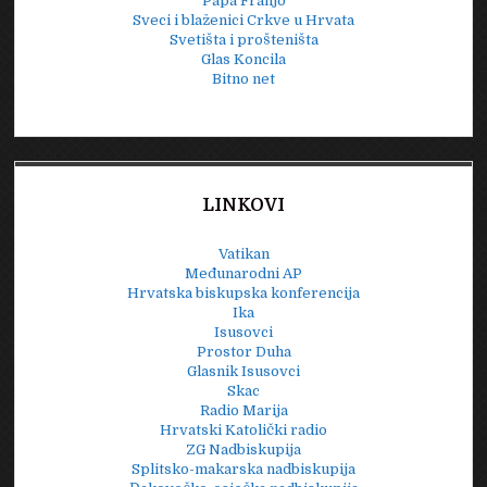
Papa Franjo
Sveci i blaženici Crkve u Hrvata
Svetišta i prošteništa
Glas Koncila
Bitno net
LINKOVI
Vatikan
Međunarodni AP
Hrvatska biskupska konferencija
Ika
Isusovci
Prostor Duha
Glasnik Isusovci
Skac
Radio Marija
Hrvatski Katolički radio
ZG Nadbiskupija
Splitsko-makarska nadbiskupija