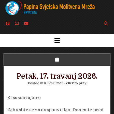
facebook
youtube
email
Open
searc
bar
open
menu
Petak, 17. travanj 2026.
Posted in
Klikni i moli - click to pray
S Isusom ujutro
Zahvalite se za ovaj novi dan. Donesite pred