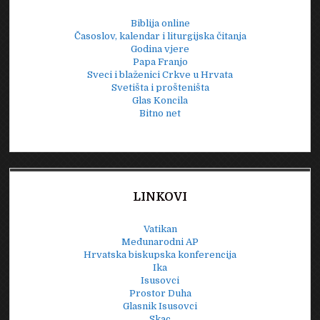
Biblija online
Časoslov, kalendar i liturgijska čitanja
Godina vjere
Papa Franjo
Sveci i blaženici Crkve u Hrvata
Svetišta i prošteništa
Glas Koncila
Bitno net
LINKOVI
Vatikan
Međunarodni AP
Hrvatska biskupska konferencija
Ika
Isusovci
Prostor Duha
Glasnik Isusovci
Skac