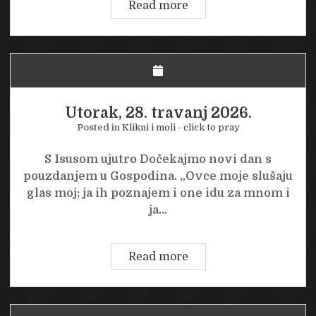
Srijeda,
Read more
29.
travanj
2026.
Utorak, 28. travanj 2026.
Posted in
Klikni i moli - click to pray
S Isusom ujutro Dočekajmo novi dan s
pouzdanjem u Gospodina. „Ovce moje slušaju
glas moj; ja ih poznajem i one idu za mnom i
ja…
Utorak,
Read more
28.
travanj
2026.