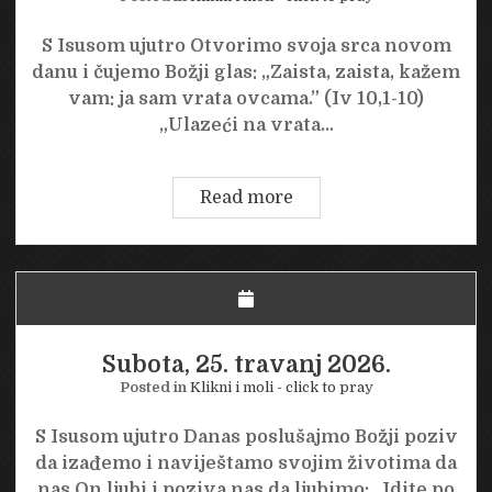
S Isusom ujutro Otvorimo svoja srca novom
danu i čujemo Božji glas: „Zaista, zaista, kažem
vam: ja sam vrata ovcama.” (Iv 10,1-10)
„Ulazeći na vrata…
Nedjelja,
Read more
26.
travanj
2026.
Subota, 25. travanj 2026.
Posted in
Klikni i moli - click to pray
S Isusom ujutro Danas poslušajmo Božji poziv
da izađemo i naviještamo svojim životima da
nas On ljubi i poziva nas da ljubimo: „Idite po