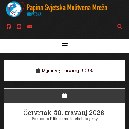
facebook
youtube
email
Open
searc
bar
open
menu
Mjesec:
travanj 2026.
Četvrtak, 30. travanj 2026.
Posted in
Klikni i moli - click to pray