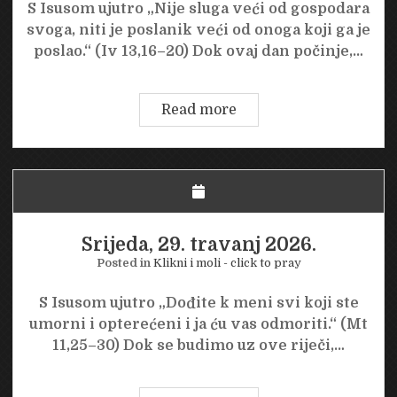
S Isusom ujutro „Nije sluga veći od gospodara
svoga, niti je poslanik veći od onoga koji ga je
poslao.“ (Iv 13,16–20) Dok ovaj dan počinje,…
Četvrtak,
Read more
30.
travanj
2026.
Srijeda, 29. travanj 2026.
Posted in
Klikni i moli - click to pray
S Isusom ujutro „Dođite k meni svi koji ste
umorni i opterećeni i ja ću vas odmoriti.“ (Mt
11,25–30) Dok se budimo uz ove riječi,…