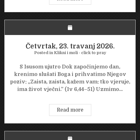
24.
travanj
2026.
Četvrtak, 23. travanj 2026.
Posted in
Klikni i moli - click to pray
S Isusom ujutro Dok započinjemo dan,
krenimo slušati Boga i prihvatimo Njegov
poziv: „Zaista, zaista, kažem vam: tko vjeruje,
ima život vječni.” (Iv 6,44–51) Uzmimo…
Četvrtak,
Read more
23.
travanj
2026.