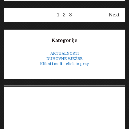
travanj
2026.
Brojevi
1
2
3
Next
stranica
objava
Sidebar
Kategorije
AKTUALNOSTI
DUHOVNE VJEŽBE
Klikni i moli – click to pray