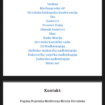
Vatikan
Međunarodni AP
Hrvatska biskupska konferencija
Ika
Isusovci
Prostor Duha
Glasnik Isusovci
Skac
Radio Marija
Hrvatski Katolički radio
ZG Nadbiskupija
Splitsko-makarska nadbiskupija
Đakovečko-osječka nadbiskupija
Zadarska nadbiskupija
Bitno net
Kontakt:
Papina Svjetska Molitvena Mreža Hrvatske