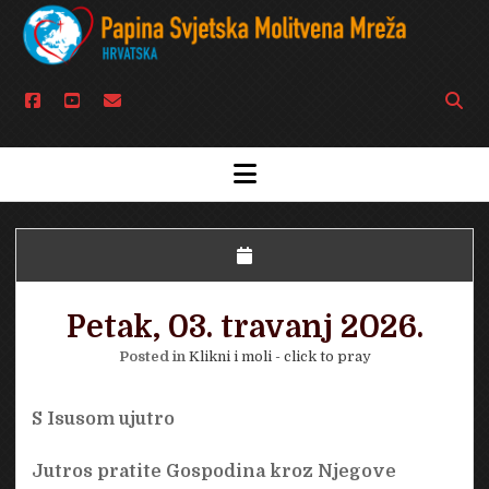
facebook
youtube
email
Open
searc
bar
open
menu
Petak, 03. travanj 2026.
Posted in
Klikni i moli - click to pray
S Isusom ujutro
Jutros pratite Gospodina kroz Njegove