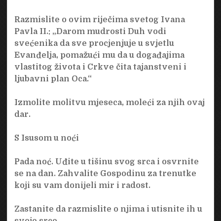
Razmislite o ovim riječima svetog Ivana
Pavla II.: „Darom mudrosti Duh vodi
svećenika da sve procjenjuje u svjetlu
Evanđelja, pomažući mu da u događajima
vlastitog života i Crkve čita tajanstveni i
ljubavni plan Oca.“
Izmolite molitvu mjeseca, moleći za njih ovaj
dar.
S Isusom u noći
Pada noć. Uđite u tišinu svog srca i osvrnite
se na dan. Zahvalite Gospodinu za trenutke
koji su vam donijeli mir i radost.
Zastanite da razmislite o njima i utisnite ih u
svoje srce.