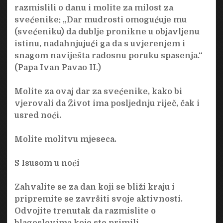
razmislili o danu i molite za milost za
svećenike: „Dar mudrosti omogućuje mu
(svećeniku) da dublje pronikne u objavljenu
istinu, nadahnjujući ga da s uvjerenjem i
snagom naviješta radosnu poruku spasenja.“
(Papa Ivan Pavao II.)
Molite za ovaj dar za svećenike, kako bi
vjerovali da Život ima posljednju riječ, čak i
usred noći.
Molite molitvu mjeseca.
S Isusom u noći
Zahvalite se za dan koji se bliži kraju i
pripremite se završiti svoje aktivnosti.
Odvojite trenutak da razmislite o
blagoslovima koje ste primili.