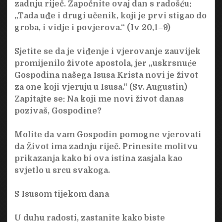
zadnju riječ. Započnite ovaj dan s radošću:
„Tada uđe i drugi učenik, koji je prvi stigao do
groba, i vidje i povjerova.“ (Iv 20,1–9)
Sjetite se da je viđenje i vjerovanje zauvijek
promijenilo živote apostola, jer „uskrsnuće
Gospodina našega Isusa Krista novi je život
za one koji vjeruju u Isusa.“ (Sv. Augustin)
Zapitajte se: Na koji me novi život danas
pozivaš, Gospodine?
Molite da vam Gospodin pomogne vjerovati
da Život ima zadnju riječ. Prinesite molitvu
prikazanja kako bi ova istina zasjala kao
svjetlo u srcu svakoga.
S Isusom tijekom dana
U duhu radosti, zastanite kako biste