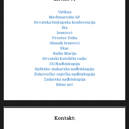
Vatikan
Međunarodni AP
Hrvatska biskupska konferencija
Ika
Isusovci
Prostor Duha
Glasnik Isusovci
Skac
Radio Marija
Hrvatski Katolički radio
ZG Nadbiskupija
Splitsko-makarska nadbiskupija
Đakovečko-osječka nadbiskupija
Zadarska nadbiskupija
Bitno net
Kontakt: