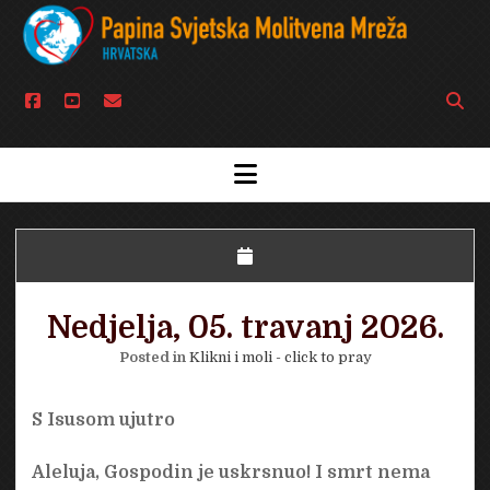
facebook
youtube
email
Open
searc
bar
open
menu
Nedjelja, 05. travanj 2026.
Posted in
Klikni i moli - click to pray
S Isusom ujutro
Aleluja, Gospodin je uskrsnuo! I smrt nema