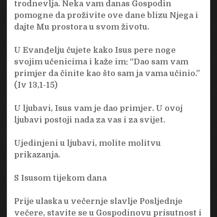
trodnevlja. Neka vam danas Gospodin
pomogne da proživite ove dane blizu Njega i
dajte Mu prostora u svom životu.
U Evanđelju čujete kako Isus pere noge
svojim učenicima i kaže im: “Dao sam vam
primjer da činite kao što sam ja vama učinio.”
(Iv 13,1-15)
U ljubavi, Isus vam je dao primjer. U ovoj
ljubavi postoji nada za vas i za svijet.
Ujedinjeni u ljubavi, molite molitvu
prikazanja.
S Isusom tijekom dana
Prije ulaska u večernje slavlje Posljednje
večere, stavite se u Gospodinovu prisutnost i