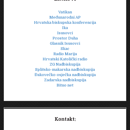
Vatikan
Međunarodni AP
Hrvatska biskupska konferencija
Ika
Isusovci
Prostor Duha
Glasnik Isusovci
Skac
Radio Marija
Hrvatski Katolički radio
ZG Nadbiskupija
Splitsko-makarska nadbiskupija
Đakovečko-osječka nadbiskupija
Zadarska nadbiskupija
Bitno net
Kontakt: