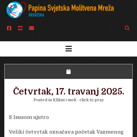
facebook
youtube
email
Open
searc
bar
open
menu
Četvrtak, 17. travanj 2025.
Posted in
Klikni i moli - click to pray
S Isusom ujutro
Veliki četvrtak označava početak Vazmenog