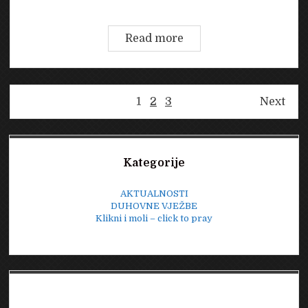
Subota,
Read more
19.
travanj
2025.
Brojevi
1
2
3
Next
stranica
objava
Sidebar
Kategorije
AKTUALNOSTI
DUHOVNE VJEŽBE
Klikni i moli – click to pray