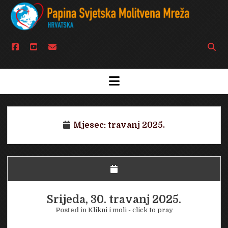
facebook
youtube
email
Open
searc
bar
open
menu
Mjesec:
travanj 2025.
Srijeda, 30. travanj 2025.
Posted in
Klikni i moli - click to pray