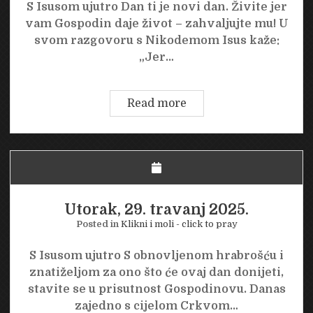
S Isusom ujutro Dan ti je novi dan. Živite jer
vam Gospodin daje život – zahvaljujte mu! U
svom razgovoru s Nikodemom Isus kaže:
„Jer…
Srijeda,
Read more
30.
travanj
2025.
Utorak, 29. travanj 2025.
Posted in
Klikni i moli - click to pray
S Isusom ujutro S obnovljenom hrabrošću i
znatiželjom za ono što će ovaj dan donijeti,
stavite se u prisutnost Gospodinovu. Danas
zajedno s cijelom Crkvom…