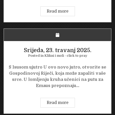
Četvrtak,
Read more
24.
travanj
2025.
Srijeda, 23. travanj 2025.
Posted in
Klikni i moli - click to pray
S Isusom ujutro U ovo novo jutro, otvorite se
Gospodinovoj Riječi, koja može zapaliti vaše
srce. U lomljenju kruha učenici na putu za
Emaus prepoznaju…
Srijeda,
Read more
23.
travanj