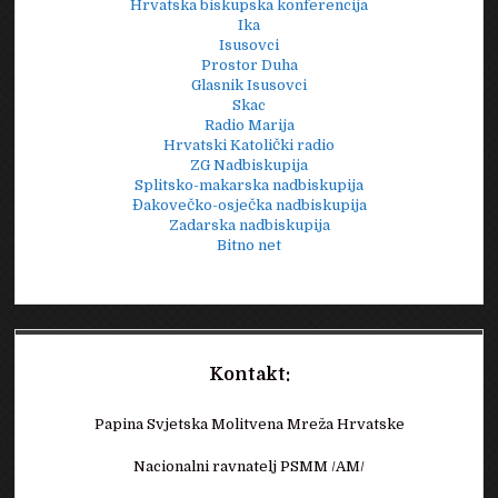
Hrvatska biskupska konferencija
Ika
Isusovci
Prostor Duha
Glasnik Isusovci
Skac
Radio Marija
Hrvatski Katolički radio
ZG Nadbiskupija
Splitsko-makarska nadbiskupija
Đakovečko-osječka nadbiskupija
Zadarska nadbiskupija
Bitno net
Kontakt:
Papina Svjetska Molitvena Mreža Hrvatske
Nacionalni ravnatelj PSMM /AM/