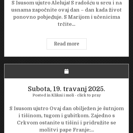
S Isusom ujutro Aleluja! S radošću u srcu i na
usnama započnite ovaj dan – dan kada život
ponovno pobjeđuje. S Marijom i učenicima
trčite…
Nedjelja,
Read more
20.
travanj
2025.
SRETAN
USKRS
Subota, 19. travanj 2025.
Posted in
Klikni i moli - click to pray
S Isusom ujutro Ovaj dan obilježen je šutnjom
i tišinom, tugom i gubitkom. Zajedno s
Crkvom ostanite u tišini i pridružite se
molitvi pape Franje:…