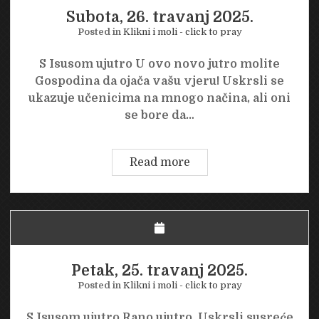
Subota, 26. travanj 2025.
Posted in
Klikni i moli - click to pray
S Isusom ujutro U ovo novo jutro molite
Gospodina da ojača vašu vjeru! Uskrsli se
ukazuje učenicima na mnogo načina, ali oni
se bore da…
Subota,
Read more
26.
travanj
2025.
Petak, 25. travanj 2025.
Posted in
Klikni i moli - click to pray
S Isusom ujutro Rano ujutro, Uskrsli susreće