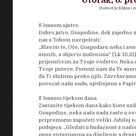
Utorak, 3. pr
Posted in
Klikni i m
S Isusom ujutro
Dobro jutro, Gospodine, dok zajedno 
nas s Tobom naviještati:
„Slavim te, Oče, Gospodaru neba i zeml
umnih, a objavio malenima“ (Lk 10,21)
prijemčivim za Tvoje vodstvo. Neka 
Tvoje puteve. Pomozi nam da Te susr
da Ti služimo preko njih. Završavamo
povećaš našu nadu, ujedinjenu s Pap
S Isusom tijekom dana
Zastanite tijekom dana kako biste uzd
Gospodine, neka naša nada raste u o
pripremamo započeti veliki Jubilej na
podsjeća: „Gledati u budućnost s nado
punu entuzijazma za dijeljenje s drugi