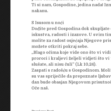
Ti si nam, Gospodine, jedina nada! I
nakanu.
S Isusom u noći
Dođite pred Gospodina dok skupljate 
iskustva, radosti i izazove. U svim ti
molite za radost osjećaja Njegove pri
možete otkriti pokraj sebe.
„Blago očima koje vide ono što vi vid
proroci i kraljevi željeli vidjeti što vi v
slušate, ali nisu čuli” (Lk 10,24).
Zaspati s radošću s Gospodinom. Molit
su vas spriječile da prepoznate ljubav 
dan bude obasjan Njegovom prisutnoš
Oče naš.