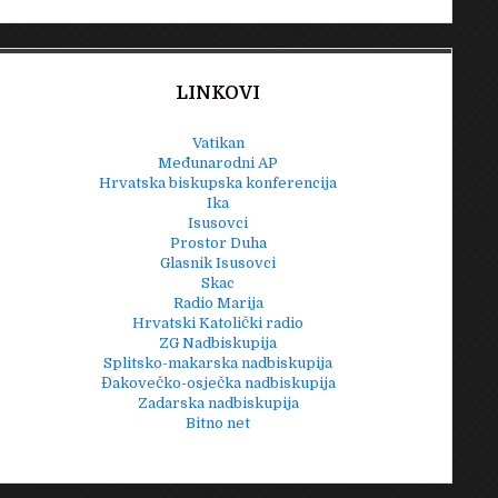
LINKOVI
Vatikan
Međunarodni AP
Hrvatska biskupska konferencija
Ika
Isusovci
Prostor Duha
Glasnik Isusovci
Skac
Radio Marija
Hrvatski Katolički radio
ZG Nadbiskupija
Splitsko-makarska nadbiskupija
Đakovečko-osječka nadbiskupija
Zadarska nadbiskupija
Bitno net