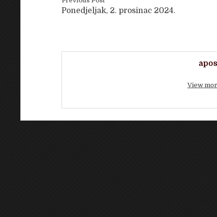
Previous Post
Ponedjeljak, 2. prosinac 2024.
apos
View mor