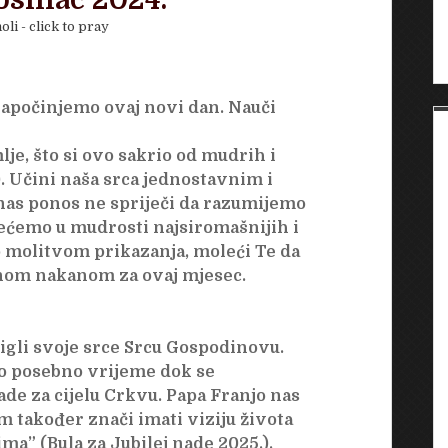
osinac 2024.
oli - click to pray
započinjemo ovaj novi dan. Nauči
je, što si ovo sakrio od mudrih i
. Učini naša srca jednostavnim i
nas ponos ne spriječi da razumijemo
ećemo u mudrosti najsiromašnijih i
 molitvom prikazanja, moleći Te da
inom nakanom za ovaj mjesec.
igli svoje srce Srcu Gospodinovu.
vo posebno vrijeme dok se
de za cijelu Crkvu. Papa Franjo nas
m također znači imati viziju života
ma” (Bula za Jubilej nade 2025.).