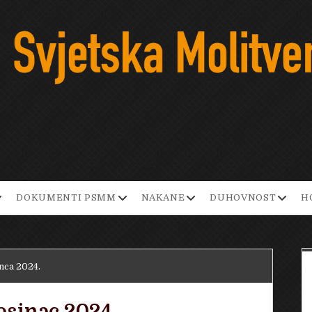
pen
open
open
open
DOKUMENTI PSMM
NAKANE
DUHOVNOST
H
ropdown
dropdown
dropdown
dropd
enu
menu
menu
menu
nca 2024.