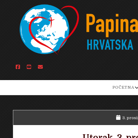
facebook
youtube
email
o
POČETNA
d
m
3. prosi