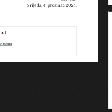
Next Post
Srijeda, 4. prosinac 2024.
tol
e posts