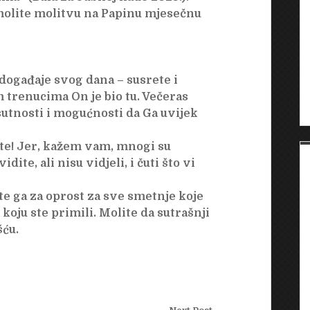
zmolite molitvu na Papinu mjesečnu
događaje svog dana – susrete i
m trenucima On je bio tu. Večeras
sutnosti i mogućnosti da Ga uvijek
ite! Jer, kažem vam, mnogi su
idite, ali nisu vidjeli, i čuti što vi
e ga za oprost za sve smetnje koje
koju ste primili. Molite da sutrašnji
ću.