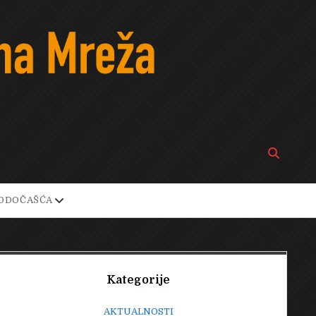
Open
search
bar
open
ODOČAŠĆA
own
dropdown
menu
Sidebar
Kategorije
AKTUALNOSTI