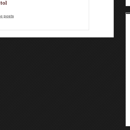
tol
e posts