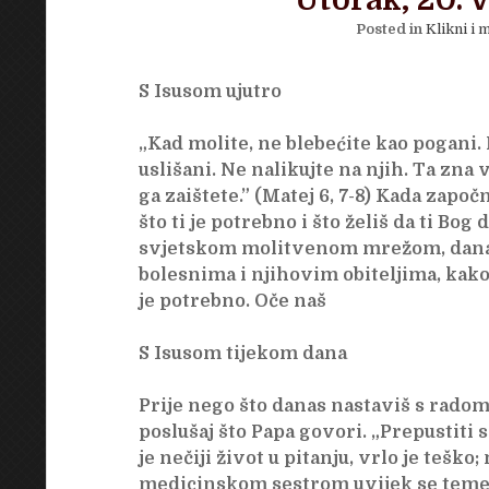
Utorak, 20. v
Posted in
Klikni i m
S Isusom ujutro
„Kad molite, ne blebećite kao pogani. 
uslišani. Ne nalikujte na njih. Ta zna 
ga zaištete.” (Matej 6, 7-8) Kada započ
što ti je potrebno i što želiš da ti Bog
svjetskom molitvenom mrežom, danas 
bolesnima i njihovim obiteljima, kako
je potrebno. Oče naš
S Isusom tijekom dana
Prije nego što danas nastaviš s rado
poslušaj što Papa govori. „Prepustiti
je nečiji život u pitanju, vrlo je teško
medicinskom sestrom uvijek se temelj