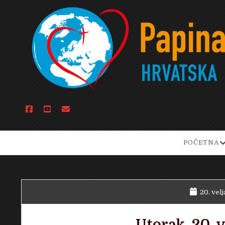
facebook
youtube
email
o
POČETNA
d
m
20. velj