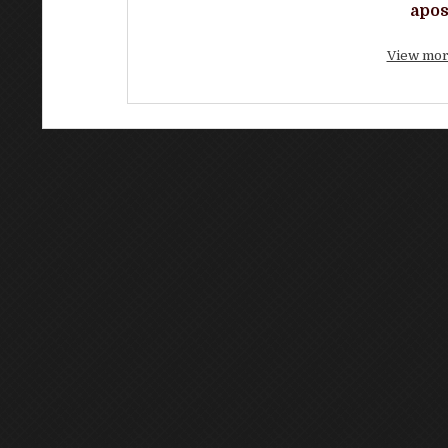
apos
View mor