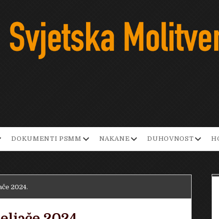
pen
open
open
open
DOKUMENTI PSMM
NAKANE
DUHOVNOST
H
ropdown
dropdown
dropdown
dropd
enu
menu
menu
menu
ače 2024.