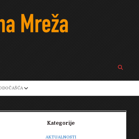
Open
search
bar
open
ODOČAŠĆA
own
dropdown
menu
Sidebar
Kategorije
AKTUALNOSTI