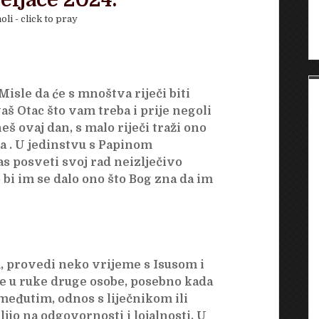
eljače 2024.
oli - click to pray
Misle da će s mnoštva riječi biti
vaš Otac što vam treba i prije negoli
neš ovaj dan, s malo riječi traži ono
 da . U jedinstvu s Papinom
posveti svoj rad neizlječivo
 bi im se dalo ono što Bog zna da im
m, provedi neko vrijeme s Isusom i
 se u ruke druge osobe, posebno kada
; međutim, odnos s liječnikom ili
io na odgovornosti i lojalnosti. U