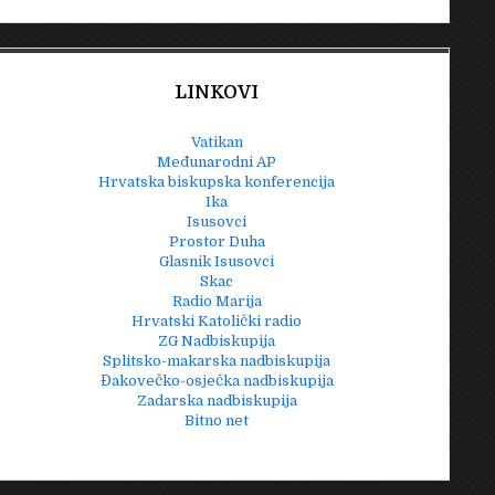
LINKOVI
Vatikan
Međunarodni AP
Hrvatska biskupska konferencija
Ika
Isusovci
Prostor Duha
Glasnik Isusovci
Skac
Radio Marija
Hrvatski Katolički radio
ZG Nadbiskupija
Splitsko-makarska nadbiskupija
Đakovečko-osječka nadbiskupija
Zadarska nadbiskupija
Bitno net