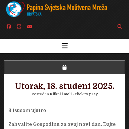
facebook
youtube
email
Open
searc
bar
open
menu
Utorak, 18. studeni 2025.
Posted in
Klikni i moli - click to pray
S Isusom ujutro
Zahvalite Gospodinu za ovaj novi dan. Dajte