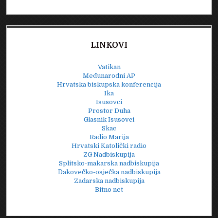
LINKOVI
Vatikan
Međunarodni AP
Hrvatska biskupska konferencija
Ika
Isusovci
Prostor Duha
Glasnik Isusovci
Skac
Radio Marija
Hrvatski Katolički radio
ZG Nadbiskupija
Splitsko-makarska nadbiskupija
Đakovečko-osječka nadbiskupija
Zadarska nadbiskupija
Bitno net