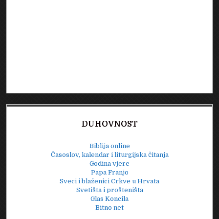
DUHOVNOST
Biblija online
Časoslov, kalendar i liturgijska čitanja
Godina vjere
Papa Franjo
Sveci i blaženici Crkve u Hrvata
Svetišta i prošteništa
Glas Koncila
Bitno net