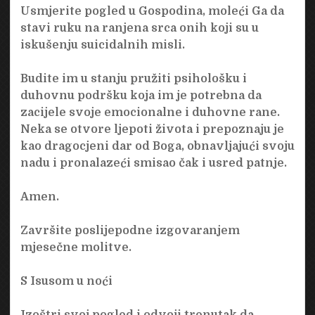
Usmjerite pogled u Gospodina, moleći Ga da
stavi ruku na ranjena srca onih koji su u
iskušenju suicidalnih misli.
Budite im u stanju pružiti psihološku i
duhovnu podršku koja im je potrebna da
zacijele svoje emocionalne i duhovne rane.
Neka se otvore ljepoti života i prepoznaju je
kao dragocjeni dar od Boga, obnavljajući svoju
nadu i pronalazeći smisao čak i usred patnje.
Amen.
Završite poslijepodne izgovaranjem
mjesečne molitve.
S Isusom u noći
Izoštri svoj pogled i odvoji trenutak da