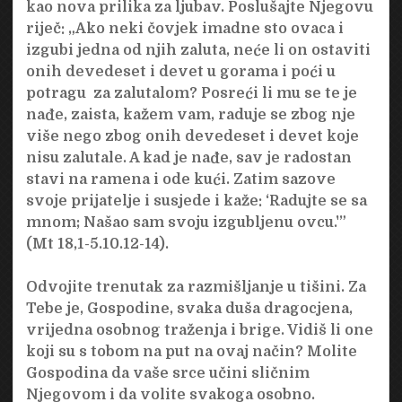
kao nova prilika za ljubav. Poslušajte Njegovu
riječ: „Ako neki čovjek imadne sto ovaca i
izgubi jedna od njih zaluta, neće li on ostaviti
onih devedeset i devet u gorama i poći u
potragu za zalutalom? Posreći li mu se te je
nađe, zaista, kažem vam, raduje se zbog nje
više nego zbog onih devedeset i devet koje
nisu zalutale. A kad je nađe, sav je radostan
stavi na ramena i ode kući. Zatim sazove
svoje prijatelje i susjede i kaže: ‘Radujte se sa
mnom; Našao sam svoju izgubljenu ovcu.'”
(Mt 18,1-5.10.12-14).
Odvojite trenutak za razmišljanje u tišini. Za
Tebe je, Gospodine, svaka duša dragocjena,
vrijedna osobnog traženja i brige. Vidiš li one
koji su s tobom na put na ovaj način? Molite
Gospodina da vaše srce učini sličnim
Njegovom i da volite svakoga osobno.