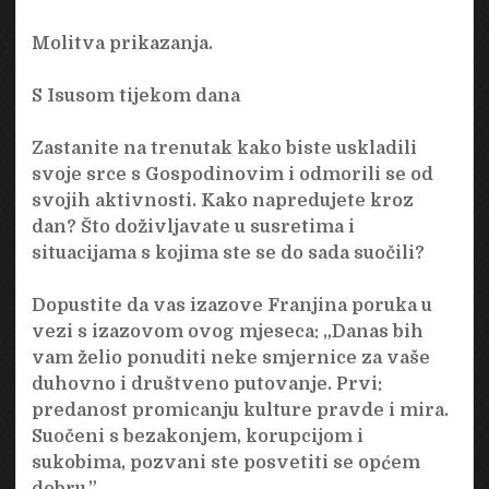
Molitva prikazanja.
S Isusom tijekom dana
Zastanite na trenutak kako biste uskladili
svoje srce s Gospodinovim i odmorili se od
svojih aktivnosti. Kako napredujete kroz
dan? Što doživljavate u susretima i
situacijama s kojima ste se do sada suočili?
Dopustite da vas izazove Franjina poruka u
vezi s izazovom ovog mjeseca: „Danas bih
vam želio ponuditi neke smjernice za vaše
duhovno i društveno putovanje. Prvi:
predanost promicanju kulture pravde i mira.
Suočeni s bezakonjem, korupcijom i
sukobima, pozvani ste posvetiti se općem
dobru.”