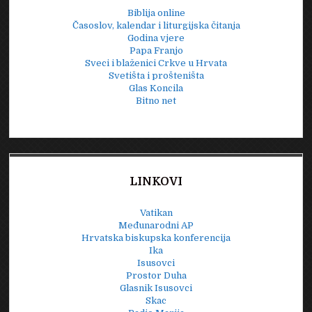
Biblija online
Časoslov, kalendar i liturgijska čitanja
Godina vjere
Papa Franjo
Sveci i blaženici Crkve u Hrvata
Svetišta i prošteništa
Glas Koncila
Bitno net
LINKOVI
Vatikan
Međunarodni AP
Hrvatska biskupska konferencija
Ika
Isusovci
Prostor Duha
Glasnik Isusovci
Skac