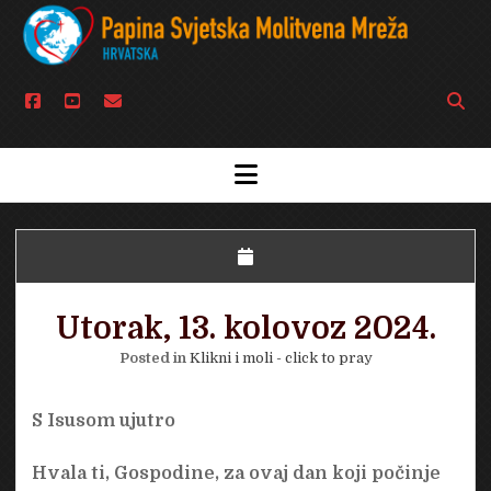
facebook
youtube
email
Open
searc
bar
open
menu
Utorak, 13. kolovoz 2024.
Posted in
Klikni i moli - click to pray
S Isusom ujutro
Hvala ti, Gospodine, za ovaj dan koji počinje