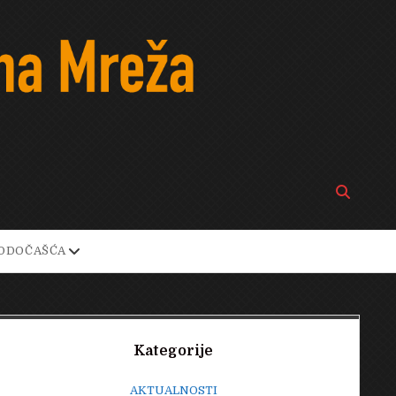
Open
search
bar
open
ODOČAŠĆA
own
dropdown
menu
Sidebar
Kategorije
AKTUALNOSTI