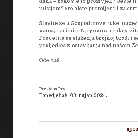
dana – kako ste to proživjeli? Jeste li
misijom? Što biste promijenili za sutr
Stavite se u Gospodinove ruke, nudeći 
vama, i primite Njegovo srce da živi
Posvetite se služenju brojnoj braći i 
posljedica zlostavljanja nad našom Z
Oče naš.
Previous Post
Ponedjeljak, 09. rujan 2024.
apos