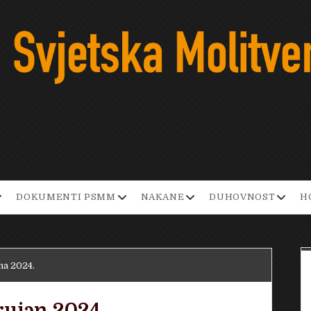
pen
open
open
open
DOKUMENTI PSMM
NAKANE
DUHOVNOST
H
ropdown
dropdown
dropdown
dropd
enu
menu
menu
menu
na 2024.