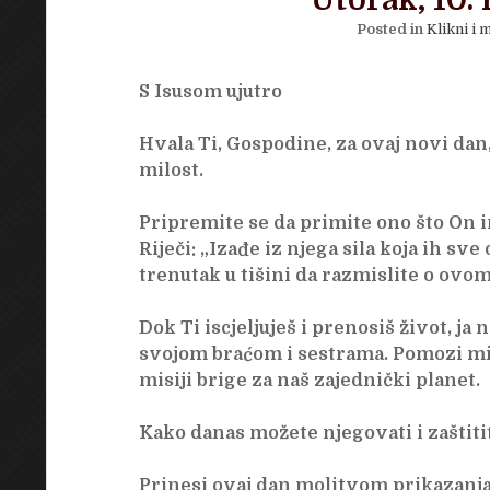
Utorak, 10. 
Posted in
Klikni i m
S Isusom ujutro
Hvala Ti, Gospodine, za ovaj novi dan
milost.
Pripremite se da primite ono što On im
Riječi: „Izađe iz njega sila koja ih sve
trenutak u tišini da razmislite o ovom
Dok Ti iscjeljuješ i prenosiš život, ja 
svojom braćom i sestrama. Pomozi mi
misiji brige za naš zajednički planet.
Kako danas možete njegovati i zaštitit
Prinesi ovaj dan molitvom prikazanja