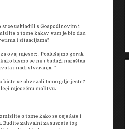
e srce uskladili s Gospodinovim i
mislite o tome kakav vam je bio dan
retima i situacijama?
 za ovaj mjesec: „Poslušajmo gorak
kako bismo se mi i budući naraštaji
ivota i nadi stvaranja. “
o biste se obvezali tamo gdje jeste?
oleći mjesečnu molitvu.
zmislite o tome kako se osjećate i
. Budite zahvalni za susrete tog