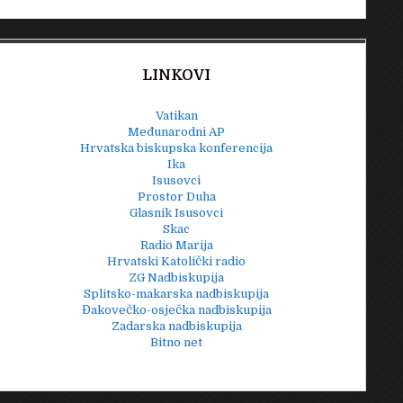
LINKOVI
Vatikan
Međunarodni AP
Hrvatska biskupska konferencija
Ika
Isusovci
Prostor Duha
Glasnik Isusovci
Skac
Radio Marija
Hrvatski Katolički radio
ZG Nadbiskupija
Splitsko-makarska nadbiskupija
Đakovečko-osječka nadbiskupija
Zadarska nadbiskupija
Bitno net