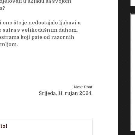
 djelovali u skladu sa svojom
a?
ono što je nedostajalo ljubavi u
te sutra s velikodušnim duhom.
sestrama koji pate od razornih
emljom.
Next Post
Srijeda, 11. rujan 2024.
tol