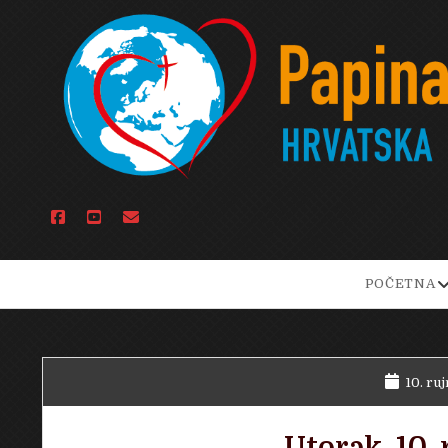
facebook
youtube
email
o
POČETNA
d
m
10. ruj