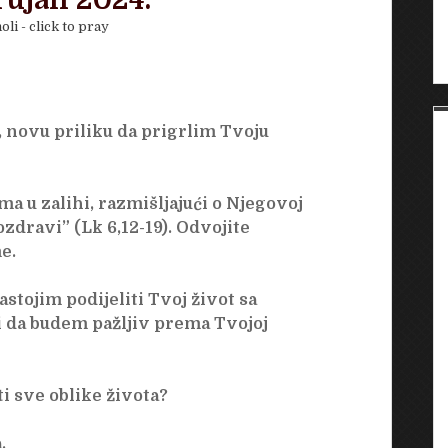
rujan 2024.
oli - click to pray
, novu priliku da prigrlim Tvoju
a u zalihi, razmišljajući o Njegovoj
 ozdravi” (Lk 6,12-19). Odvojite
e.
nastojim podijeliti Tvoj život sa
 da budem pažljiv prema Tvojoj
i sve oblike života?
.