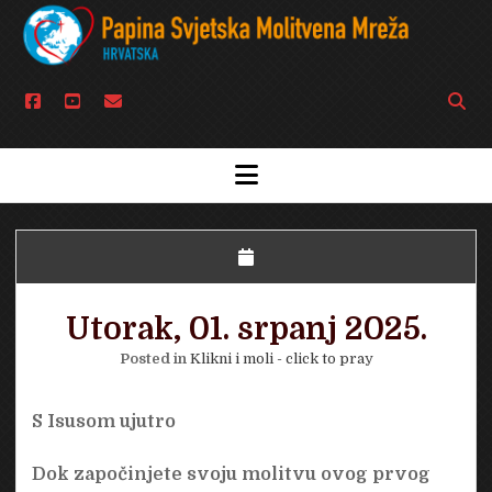
facebook
youtube
email
Open
searc
bar
open
menu
Utorak, 01. srpanj 2025.
Posted in
Klikni i moli - click to pray
S Isusom ujutro
Dok započinjete svoju molitvu ovog prvog