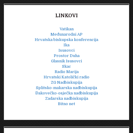
LINKOVI
Vatikan
Međunarodni AP
Hrvatska biskupska konferencija
Ika
Isusovci
Prostor Duha
Glasnik Isusovci
Skac
Radio Marija
Hrvatski Katolički radio
ZG Nadbiskupija
Splitsko-makarska nadbiskupija
Đakovečko-osječka nadbiskupija
Zadarska nadbiskupija
Bitno net