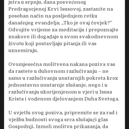
jutra u srpnju, dana posvećenog
Predragocjenoj Krvi Isusovoj, zastanite na
poseban način na posljednjem retku
današnjeg evanđelja: „Tko je ovaj čovjek?”
Odvojite vrijeme za meditaciju i prepoznajte
znakove ili događaje u svom svakodnevnom
životu koji postavljaju pitanja ili vas
uznemiruju.
Ovomjesečna molitvena nakana poziva vas
da rastete u duhovnom razlučivanju – ne
samo u razlučivanju unutarnjih pokreta kroz
jednostavno unutarnje slušanje, nego i u
razlučivanju ukorijenjenom u vjeri u Isusa
Krista i vođenom djelovanjem Duha Svetoga.
U svjetlu ovog poziva, pripremite se za rad i
vježbu budnosti svoga srca slušajući glas
Gospodnji. Izmoli molitvu prikazanja, da