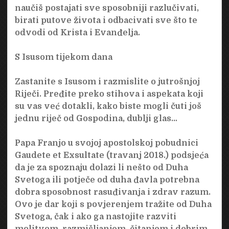
naučiš postajati sve sposobniji razlučivati,
birati putove života i odbacivati ​​sve što te
odvodi od Krista i Evanđelja.
S Isusom tijekom dana
Zastanite s Isusom i razmislite o jutrošnjoj
Riječi. Pređite preko stihova i aspekata koji
su vas već dotakli, kako biste mogli čuti još
jednu riječ od Gospodina, dublji glas…
Papa Franjo u svojoj apostolskoj pobudnici
Gaudete et Exsultate (travanj 2018.) podsjeća
da je za spoznaju dolazi li nešto od Duha
Svetoga ili potječe od duha đavla potrebna
dobra sposobnost rasuđivanja i zdrav razum.
Ovo je dar koji s povjerenjem tražite od Duha
Svetoga, čak i ako ga nastojite razviti
molitvom, razmišljanjem, čitanjem i dobrim