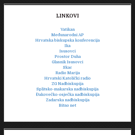
LINKOVI
Vatikan
Međunarodni AP
Hrvatska biskupska konferencija
Ika
Isusovci
Prostor Duha
Glasnik Isusovci
Skac
Radio Marija
Hrvatski Katolički radio
ZG Nadbiskupija
Splitsko-makarska nadbiskupija
Đakovečko-osječka nadbiskupija
Zadarska nadbiskupija
Bitno net