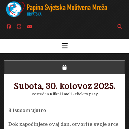
facebook
youtube
email
Open
searc
bar
open
menu
Subota, 30. kolovoz 2025.
Posted in
Klikni i moli - click to pray
S Isusom ujutro
Dok započinjete ovaj dan, otvorite svoje srce