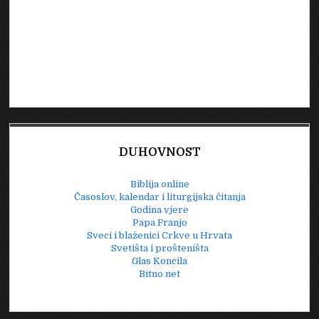
DUHOVNOST
Biblija online
Časoslov, kalendar i liturgijska čitanja
Godina vjere
Papa Franjo
Sveci i blaženici Crkve u Hrvata
Svetišta i prošteništa
Glas Koncila
Bitno net