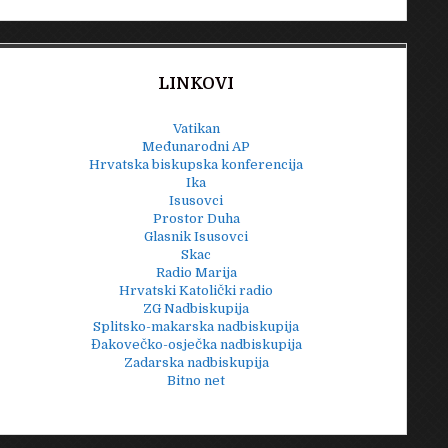
LINKOVI
Vatikan
Međunarodni AP
Hrvatska biskupska konferencija
Ika
Isusovci
Prostor Duha
Glasnik Isusovci
Skac
Radio Marija
Hrvatski Katolički radio
ZG Nadbiskupija
Splitsko-makarska nadbiskupija
Đakovečko-osječka nadbiskupija
Zadarska nadbiskupija
Bitno net