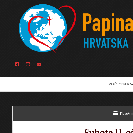
facebook
youtube
email
o
POČETNA
d
m
11. ožu