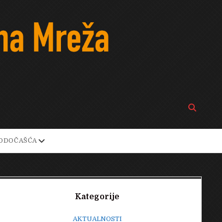
Open
search
bar
open
ODOČAŠĆA
own
dropdown
menu
Sidebar
Kategorije
AKTUALNOSTI