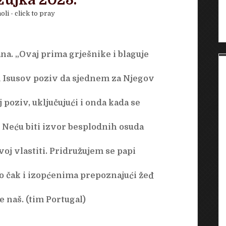
žujka 2023.
oli - click to pray
a. „Ovaj prima grješnike i blaguje
m Isusov poziv da sjednem za Njegov
oziv, uključujući i onda kada se
 Neću biti izvor besplodnih osuda
voj vlastiti. Pridružujem se papi
o čak i izopćenima prepoznajući žeđ
če naš. (tim Portugal)