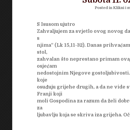
Subota 11. o
Posted in
Klikni i m
S Isusom ujutro
Zahvaljujem za svjetlo ovog novog dan
s
njima“ (Lk 15,11-32). Danas prihvaća
stol,
zahvalan što neprestano primam ovaj p
osjećam
nedostojnim Njegove gostoljubivosti.
koje
osuđuju grijehe drugih, a da ne vide s
Franji koji
moli Gospodina za razum da želi dobr
za
ljubavlju koja se skriva iza grijeha. O