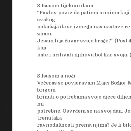
S Isusom tijekom dana
“Pavlov poziv da patimo s onima koji 
svakog
pokušaja da se između nas nastave rep
znam.
Jesam li ja čuvar svoje braće?” (Post 4,
koji
pate i prihvati njihovu bol kao svoju.
S Isusom u noći
Večeras se povjeravam Majci Božjoj. M
brigom
brinuti o potrebama svoje djece diljem
mi
potrebne. Osvrćem se na svoj dan. Je l
trenutaka
ravnodušnosti prema njima? Je li bilo