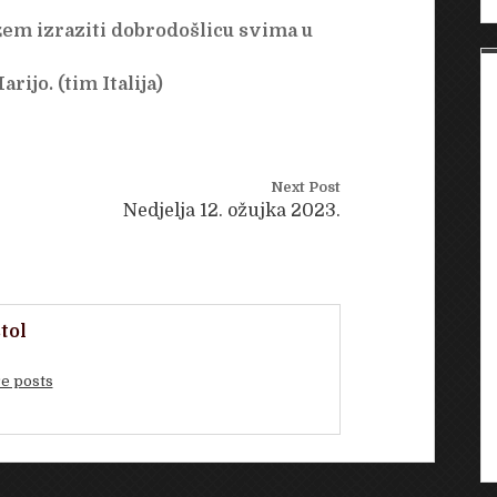
ažem izraziti dobrodošlicu svima u
rijo. (tim Italija)
Next Post
Nedjelja 12. ožujka 2023.
tol
e posts