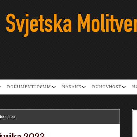
pen
open
open
open
DOKUMENTI PSMM
NAKANE
DUHOVNOST
H
ropdown
dropdown
dropdown
dropd
enu
menu
menu
menu
jka 2023.