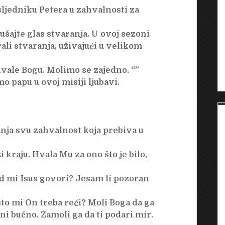
jedniku Petera u zahvalnosti za
ušajte glas stvaranja. U ovoj sezoni
ali stvaranja, uživajući u velikom
vale Bogu. Molimo se zajedno. “”
 papu u ovoj misiji ljubavi.
anja svu zahvalnost koja prebiva u
i kraju. Hvala Mu za ono što je bilo,
 kad mi Isus govori? Jesam li pozoran
što mi On treba reći? Moli Boga da ga
i bučno. Zamoli ga da ti podari mir.