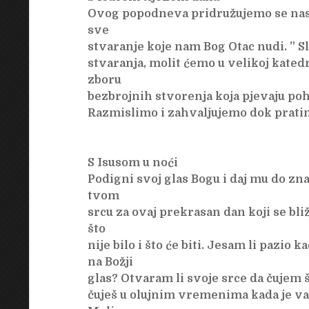
Ovog popodneva pridružujemo se nasl
sve
stvaranje koje nam Bog Otac nudi. ” Sl
stvaranja, molit ćemo u velikoj katedr
zboru
bezbrojnih stvorenja koja pjevaju poh
Razmislimo i zahvaljujemo dok pratimo
S Isusom u noći
Podigni svoj glas Bogu i daj mu do zn
tvom
srcu za ovaj prekrasan dan koji se bliž
što
nije bilo i što će biti. Jesam li pazio
na Božji
glas? Otvaram li svoje srce da čujem 
čuješ u olujnim vremenima kada je van