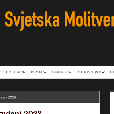
pen
open
open
open
DOKUMENTI PSMM
NAKANE
DUHOVNOST
H
ropdown
dropdown
dropdown
dropd
enu
menu
menu
menu
noga 2023.