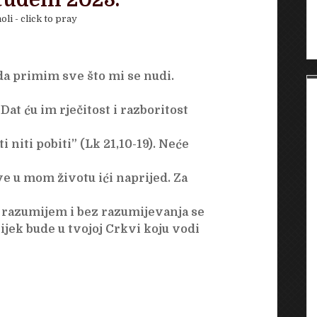
studeni 2023.
oli - click to pray
a primim sve što mi se nudi.
at ću im rječitost i razboritost
 niti pobiti” (Lk 21,10-19). Neće
 u mom životu ići naprijed. Za
 razumijem i bez razumijevanja se
ijek bude u tvojoj Crkvi koju vodi