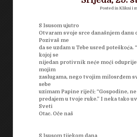
Srijeda, 29. 
Posted in
Klikni i m
S Isusom ujutro
Otvaram svoje srce današnjem danu d
Pozivaš me
da se uzdam u Tebe usred poteškoća. “D
kojoj se
nijedan protivnik neće moći oduprijeti
mojim
zaslugama, nego tvojim milosrđem sve
sebe
uzimam Papine riječi: “Gospodine, ne
predajem u tvoje ruke.” I neka tako uv
Sveti
Otac. Oče naš
S Isusom tijekom dana