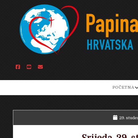
facebook
youtube
email
o
POČETNA
d
m
29. stude