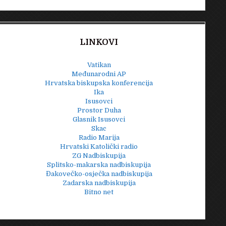
LINKOVI
Vatikan
Međunarodni AP
Hrvatska biskupska konferencija
Ika
Isusovci
Prostor Duha
Glasnik Isusovci
Skac
Radio Marija
Hrvatski Katolički radio
ZG Nadbiskupija
Splitsko-makarska nadbiskupija
Đakovečko-osječka nadbiskupija
Zadarska nadbiskupija
Bitno net