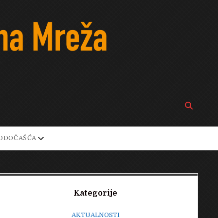
Open
search
bar
open
ODOČAŠĆA
own
dropdown
menu
Sidebar
Kategorije
AKTUALNOSTI