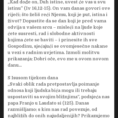
„Kad dođe on, Duh istine, uvest će vas u svu
istinu” (Iv 16,12-15). On vam danas govori ove
riječi; što želiš reći Njemu, koji je put, istina i
život? Dopustite da se dan koji je pred vama
odvija u vašem srcu – misleći na ljude koje
ćete susresti, rad i slobodne aktivnosti
kojima ćete se baviti – i prinesite ih sve
Gospodinu, sjećajući se ovomjesečne nakane
u vezi s radnim uvjetima. Izmoli molitvu
prikazanja: Dobri oče, evo me u ovom novom
danu…
S Isusom tijekom dana
„Svaki oblik rada pretpostavlja poimanje
odnosa koji ljudska bića mogu ili trebaju
uspostaviti sa svojim bližnjima“, podsjeća nas
papa Franjo u Laudato si (125). Danas
razmišljamo: s kim nas rad povezuje, od
najbližih do onih najudaljenijih? Prikazujemo