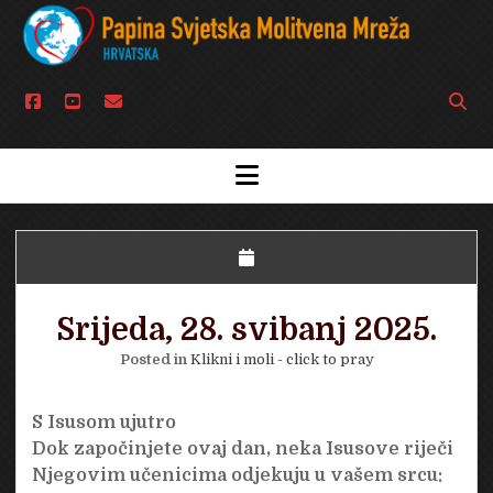
facebook
youtube
email
Open
searc
bar
open
menu
Srijeda, 28. svibanj 2025.
Posted in
Klikni i moli - click to pray
S Isusom ujutro
Dok započinjete ovaj dan, neka Isusove riječi
Njegovim učenicima odjekuju u vašem srcu: