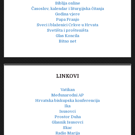
Biblija online
Časoslov, kalendar i liturgijska čitanja
Godina vjere
Papa Franjo
Sveci i blaženici Crkve u Hrvata
Svetišta i prošteništa
Glas Koncila
Bitno net
LINKOVI
Vatikan
Međunarodni AP
Hrvatska biskupska konferencija
Ika
Isusovci
Prostor Duha
Glasnik Isusovci
Skac
Radio Marija