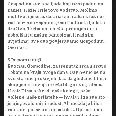
Gospodinu sve one ljude koji nam padnu na
pamet, tražeći Njegovo vodstvo. Molimo
molitvu mjeseca, da u našem radu i kroz naš
rad možemo zajedno graditi istinski ljudsko
društvo. Trebamo li nešto promijeniti ili
poboljšati u našim odnosima ili radnim
uvjetima? Sve ovo povjeravamo Gospodinu:
Oče naš…
S Isusom u noći
Evo nas, Gospodine, za trenutak srca u srcu s
Tobom na kraju ovoga dana. Osvrćemo se na
sve što smo proživjeli, kao da gledamo film, i
skupljamo u svoju mrežu blago ovoga dana.
Hvala Ti za naš rad, naše kolege, naše
voljene, naše prijatelje — hvala Ti za sve što
je njegovalo mir i radost. Ali možda je bilo i
rana, nesporazuma ili sukoba… Oprosti nam
za ove trenutke prekinutosti naših odnosa,