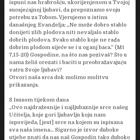
ispuni nas hrabrošću, ukorijenjenom u Tvojoj
suosjećajnoj ljubavi, da prepoznamo svoju
potrebu za Tobom. Vjerujemo u istinu
današnjeg Evanđelja: „Ne može dobro stablo
donijeti zlih plodova niti nevaljalo stablo
dobrih plodova. Svako stablo koje ne rađa
dobrim plodom siječe se i u oganj baca.” (Mt
7,15-20) Gospodine, na što nas pozivaš? Što u
nama želiš orezati i baciti u preobražavajuću
vatru Svoje ljubavi?
Otvori naša srca dok molimo molitvu
prikazanja.
S Isusom tijekom dana
„Ovo najdražesnije i najljubaznije srce našeg
Učitelja, koje gori ljubavlju koju nam
ispovijeda, [jest] srce na kojem su ispisana
sva naša imena… Sigurno je izvor duboke
utjehe znati da nas naš Gospodin tako duboko