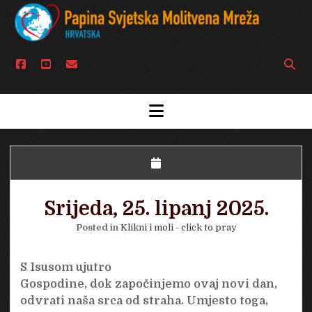
facebook
youtube
email
Open
searc
bar
open
menu
Srijeda, 25. lipanj 2025.
Posted in
Klikni i moli - click to pray
S Isusom ujutro
Gospodine, dok započinjemo ovaj novi dan,
odvrati naša srca od straha. Umjesto toga,