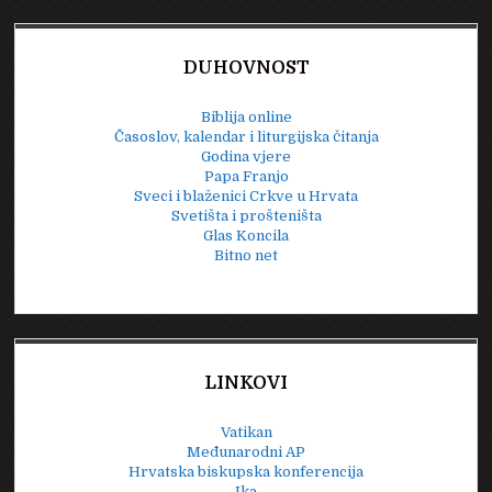
DUHOVNOST
Biblija online
Časoslov, kalendar i liturgijska čitanja
Godina vjere
Papa Franjo
Sveci i blaženici Crkve u Hrvata
Svetišta i prošteništa
Glas Koncila
Bitno net
LINKOVI
Vatikan
Međunarodni AP
Hrvatska biskupska konferencija
Ika