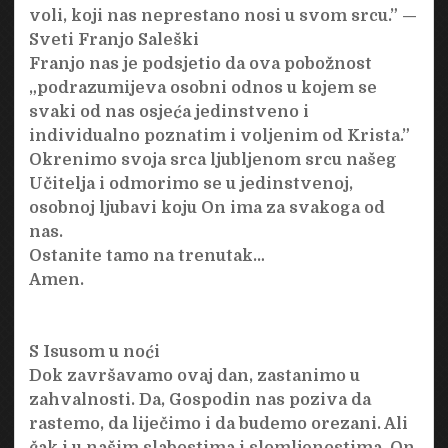
voli, koji nas neprestano nosi u svom srcu.” —
Sveti Franjo Saleški
Franjo nas je podsjetio da ova pobožnost
„podrazumijeva osobni odnos u kojem se
svaki od nas osjeća jedinstveno i
individualno poznatim i voljenim od Krista.”
Okrenimo svoja srca ljubljenom srcu našeg
Učitelja i odmorimo se u jedinstvenoj,
osobnoj ljubavi koju On ima za svakoga od
nas.
Ostanite tamo na trenutak…
Amen.
S Isusom u noći
Dok završavamo ovaj dan, zastanimo u
zahvalnosti. Da, Gospodin nas poziva da
rastemo, da liječimo i da budemo orezani. Ali
čak i u našim slabostima i slomljenostima, On