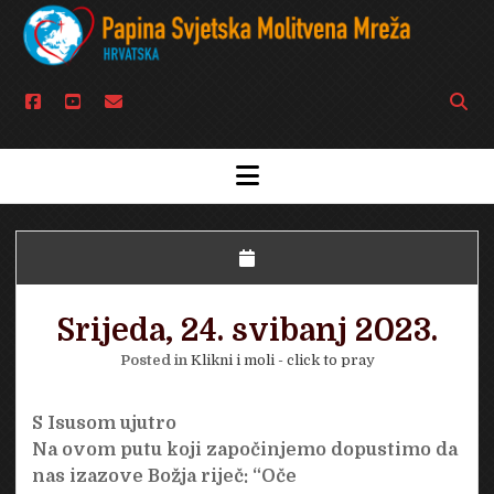
facebook
youtube
email
Open
searc
bar
open
menu
Srijeda, 24. svibanj 2023.
Posted in
Klikni i moli - click to pray
S Isusom ujutro
Na ovom putu koji započinjemo dopustimo da
nas izazove Božja riječ: “Oče