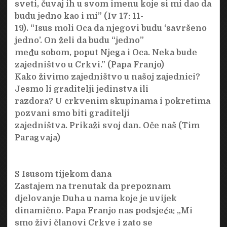
sveti, čuvaj ih u svom imenu koje si mi dao da
budu jedno kao i mi” (Iv 17: 11-
19). “Isus moli Oca da njegovi budu ‘savršeno
jedno’. On želi da budu “jedno”
među sobom, poput Njega i Oca. Neka bude
zajedništvo u Crkvi.” (Papa Franjo)
Kako živimo zajedništvo u našoj zajednici?
Jesmo li graditelji jedinstva ili
razdora? U crkvenim skupinama i pokretima
pozvani smo biti graditelji
zajedništva. Prikaži svoj dan. Oče naš (Tim
Paragvaja)
S Isusom tijekom dana
Zastajem na trenutak da prepoznam
djelovanje Duha u nama koje je uvijek
dinamično. Papa Franjo nas podsjeća: „Mi
smo živi članovi Crkve i zato se