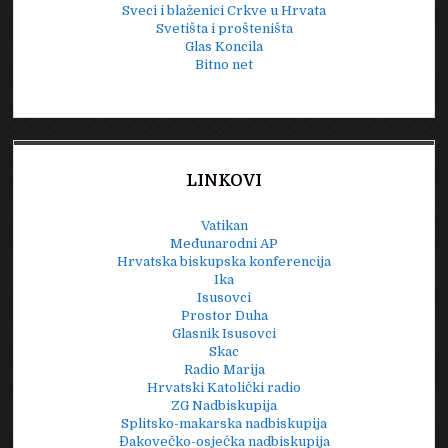
Sveci i blaženici Crkve u Hrvata
Svetišta i prošteništa
Glas Koncila
Bitno net
LINKOVI
Vatikan
Međunarodni AP
Hrvatska biskupska konferencija
Ika
Isusovci
Prostor Duha
Glasnik Isusovci
Skac
Radio Marija
Hrvatski Katolički radio
ZG Nadbiskupija
Splitsko-makarska nadbiskupija
Đakovečko-osječka nadbiskupija