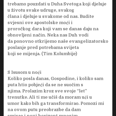
trebamo pouzdati u Duha Svetoga koji djeluje
u životu svake udruge, svakog
člana i djeluje u svakome od nas. Budite
svjesni ove apostolske moći i
proročkog dara koji vam se danas daju na
obnovljeni način. Neka nas Duh vodi
da ponovno otkrijemo naše evangelizatorsko
poslanje pred potrebama svijeta
koji se mijenja. (Tim Kolumbije)
S Isusom u noći
Koliko posla danas, Gospodine, i koliko sam
puta htio pobjeći da se ne suočim s
njima. Prolazim kroz sve svoje “let”
trenutke. Ali ti me učiš da moram ući u
umor kako bih ga transformirao. Pomozi mi
na ovom putu preobrazbe da dam
smisao i novi horizont mnogim