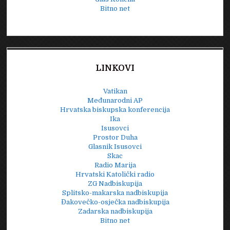
Bitno net
LINKOVI
Vatikan
Međunarodni AP
Hrvatska biskupska konferencija
Ika
Isusovci
Prostor Duha
Glasnik Isusovci
Skac
Radio Marija
Hrvatski Katolički radio
ZG Nadbiskupija
Splitsko-makarska nadbiskupija
Đakovečko-osječka nadbiskupija
Zadarska nadbiskupija
Bitno net