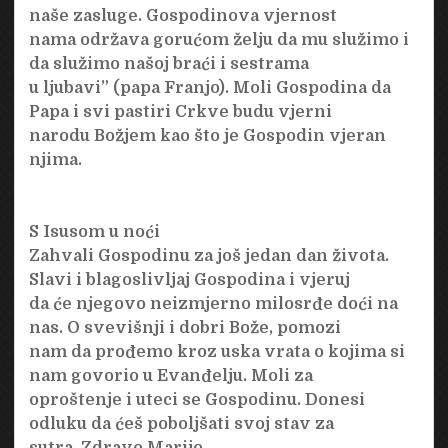
naše zasluge. Gospodinova vjernost
nama održava gorućom želju da mu služimo i
da služimo našoj braći i sestrama
u ljubavi” (papa Franjo). Moli Gospodina da
Papa i svi pastiri Crkve budu vjerni
narodu Božjem kao što je Gospodin vjeran
njima.
S Isusom u noći
Zahvali Gospodinu za još jedan dan života.
Slavi i blagoslivljaj Gospodina i vjeruj
da će njegovo neizmjerno milosrđe doći na
nas. O svevišnji i dobri Bože, pomozi
nam da prođemo kroz uska vrata o kojima si
nam govorio u Evanđelju. Moli za
oproštenje i uteci se Gospodinu. Donesi
odluku da ćeš poboljšati svoj stav za
sutra. Zdravo Marijo