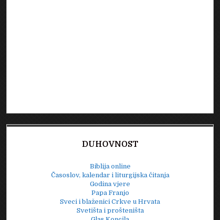
DUHOVNOST
Biblija online
Časoslov, kalendar i liturgijska čitanja
Godina vjere
Papa Franjo
Sveci i blaženici Crkve u Hrvata
Svetišta i prošteništa
Glas Koncila