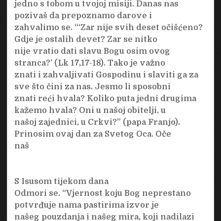
jedno s tobom u tvojoj misiji. Danas nas
pozivaš da prepoznamo darove i
zahvalimo se. “‘Zar nije svih deset očišćeno?
Gdje je ostalih devet? Zar se nitko
nije vratio dati slavu Bogu osim ovog
stranca?’ (Lk 17,17-18). Tako je važno
znati i zahvaljivati Gospodinu i slaviti ga za
sve što čini za nas. Jesmo li sposobni
znati reći hvala? Koliko puta jedni drugima
kažemo hvala? Oni u našoj obitelji, u
našoj zajednici, u Crkvi?” (papa Franjo).
Prinosim ovaj dan za Svetog Oca. Oče
naš
S Isusom tijekom dana
Odmori se. “Vjernost koju Bog neprestano
potvrđuje nama pastirima izvor je
našeg pouzdanja i našeg mira, koji nadilazi