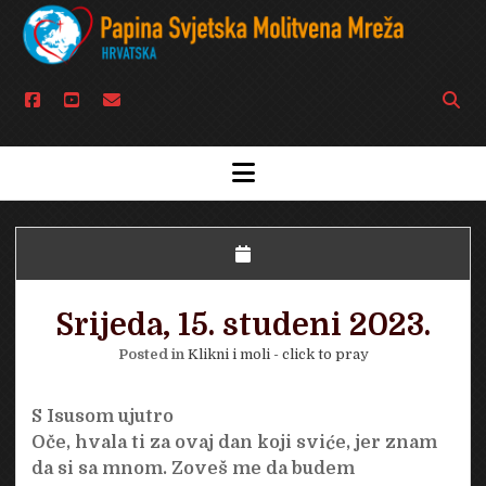
facebook
youtube
email
Open
searc
bar
open
menu
Srijeda, 15. studeni 2023.
Posted in
Klikni i moli - click to pray
S Isusom ujutro
Oče, hvala ti za ovaj dan koji sviće, jer znam
da si sa mnom. Zoveš me da budem