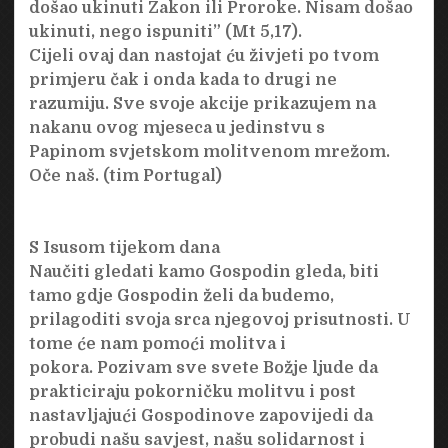
došao ukinuti Zakon ili Proroke. Nisam došao
ukinuti, nego ispuniti” (Mt 5,17).
Cijeli ovaj dan nastojat ću živjeti po tvom
primjeru čak i onda kada to drugi ne
razumiju. Sve svoje akcije prikazujem na
nakanu ovog mjeseca u jedinstvu s
Papinom svjetskom molitvenom mrežom.
Oče naš. (tim Portugal)
S Isusom tijekom dana
Naučiti gledati kamo Gospodin gleda, biti
tamo gdje Gospodin želi da budemo,
prilagoditi svoja srca njegovoj prisutnosti. U
tome će nam pomoći molitva i
pokora. Pozivam sve svete Božje ljude da
prakticiraju pokorničku molitvu i post
nastavljajući Gospodinove zapovijedi da
probudi našu savjest, našu solidarnost i