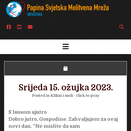
facebook
youtube
email
Open
searc
bar
open
menu
Srijeda 15. ožujka 2023.
Posted in
Klikni i moli - click to pray
S Isusom ujutro
Dobro jutro, Gospodine. Zahvaljujem za ovaj
novi dan. “Ne mislite da sam