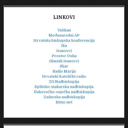
LINKOVI
Vatikan
Međunarodni AP
Hrvatska biskupska konferencija
Ika
Isusovci
Prostor Duha
Glasnik Isusovci
Skac
Radio Marija
Hrvatski Katolički radio
ZG Nadbiskupija
Splitsko-makarska nadbiskupija
Đakovečko-osječka nadbiskupija
Zadarska nadbiskupija
Bitno net