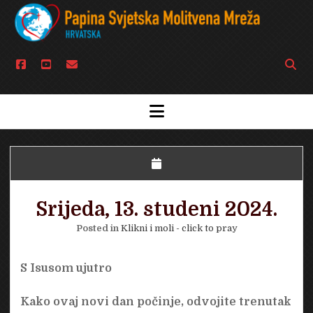
facebook
youtube
email
Open
searc
bar
open
menu
Srijeda, 13. studeni 2024.
Posted in
Klikni i moli - click to pray
S Isusom ujutro
Kako ovaj novi dan počinje, odvojite trenutak