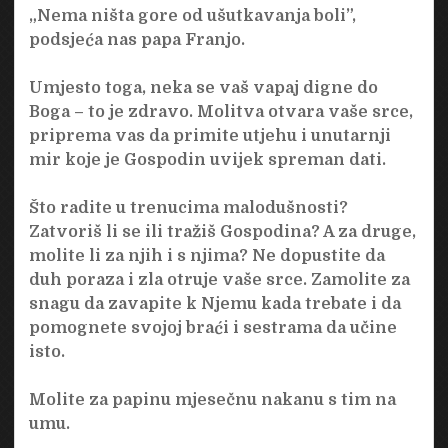
„Nema ništa gore od ušutkavanja boli”,
podsjeća nas papa Franjo.
Umjesto toga, neka se vaš vapaj digne do
Boga – to je zdravo. Molitva otvara vaše srce,
priprema vas da primite utjehu i unutarnji
mir koje je Gospodin uvijek spreman dati.
Što radite u trenucima malodušnosti?
Zatvoriš li se ili tražiš Gospodina? A za druge,
molite li za njih i s njima? Ne dopustite da
duh poraza i zla otruje vaše srce. Zamolite za
snagu da zavapite k Njemu kada trebate i da
pomognete svojoj braći i sestrama da učine
isto.
Molite za papinu mjesečnu nakanu s tim na
umu.