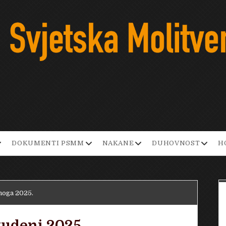
pen
open
open
open
DOKUMENTI PSMM
NAKANE
DUHOVNOST
H
ropdown
dropdown
dropdown
dropd
enu
menu
menu
menu
noga 2025.