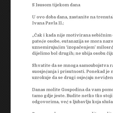
S Isusom tijekom dana
U ovo doba dana, zastanite na trenutak
Ivana Pavla II.:
„Čak i kada nije motivirana sebičnim 
pateće osobe, eutanazija se mora nazv
uznemirujućim ‘izopačenjem’ milosrđa
dijelimo bol drugih; ne ubija osobu či
Shvatite da se mnoga samoubojstva rađ
suosjećanja i prisutnosti. Ponekad je
uzrokuje da se drugi osjećaju neviđen
Danas molite Gospodina da vam pomo
tamo gdje jeste. Budite netko tko stoji
odgovorima, već s ljubavlju koja sluša 