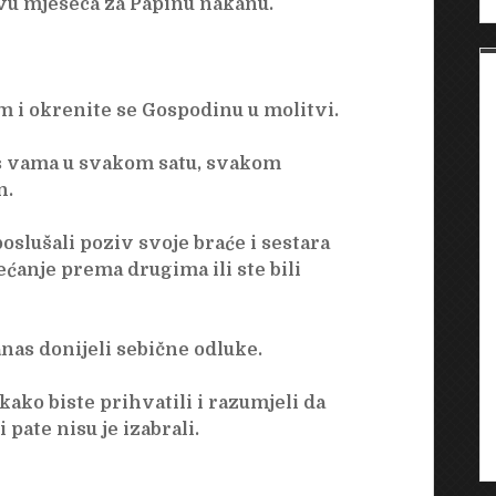
vu mjeseca za Papinu nakanu.
 um i okrenite se Gospodinu u molitvi.
k s vama u svakom satu, svakom
n.
poslušali poziv svoje braće i sestara
ećanje prema drugima ili ste bili
nas donijeli sebične odluke.
ako biste prihvatili i razumjeli da
 pate nisu je izabrali.