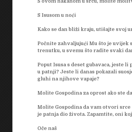
S ovom nakanom u srcu, molite molit
S Isusom u noći
Kako se dan bliži kraju, utišajte svoj
Počnite zahvaljujući Mu što je uvije
trenutku, u svemu što radite svaki da
Poput Isusa s deset gubavaca, jeste li 
u patnji? Jeste li danas pokazali suosj
gluhi na njihove vapaje?
Molite Gospodina za oprost ako ste da
Molite Gospodina da vam otvori srce k
je patnja dio života. Zapamtite, oni koji
Oče naš