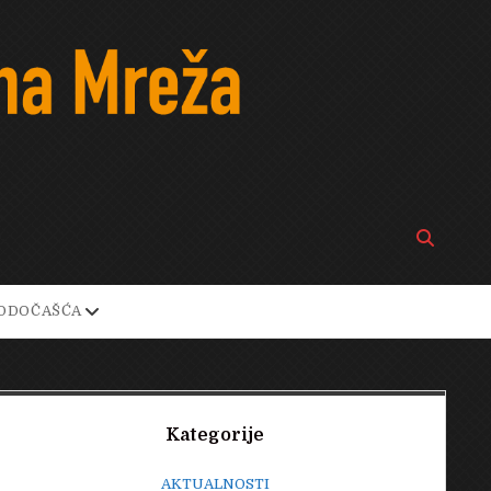
Open
search
bar
open
ODOČAŠĆA
own
dropdown
menu
Sidebar
Kategorije
AKTUALNOSTI