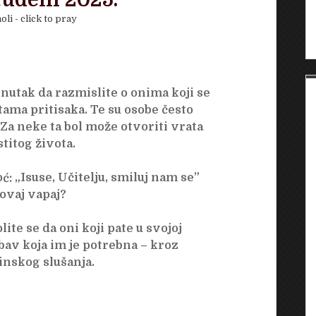
studeni 2025.
oli - click to pray
enutak da razmislite o onima koji se
tama pritisaka. Te su osobe često
Za neke ta bol može otvoriti vrata
titog života.
: „Isuse, Učitelju, smiluj nam se”
 ovaj vapaj?
te se da oni koji pate u svojoj
bav koja im je potrebna – kroz
inskog slušanja.