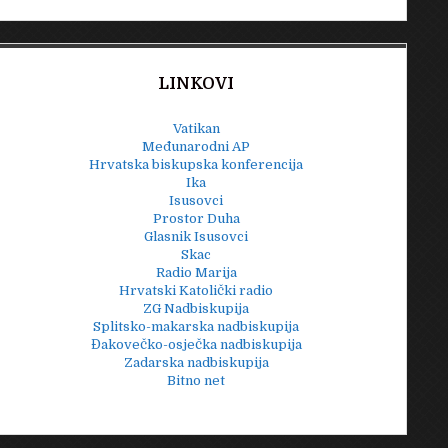
LINKOVI
Vatikan
Međunarodni AP
Hrvatska biskupska konferencija
Ika
Isusovci
Prostor Duha
Glasnik Isusovci
Skac
Radio Marija
Hrvatski Katolički radio
ZG Nadbiskupija
Splitsko-makarska nadbiskupija
Đakovečko-osječka nadbiskupija
Zadarska nadbiskupija
Bitno net