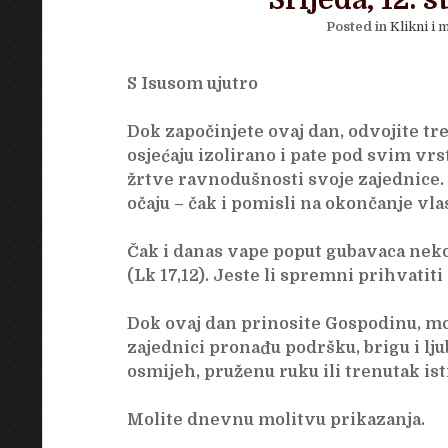
Srijeda, 12. 
Posted in
Klikni i m
S Isusom ujutro
Dok započinjete ovaj dan, odvojite tr
osjećaju izolirano i pate pod svim vrs
žrtve ravnodušnosti svoje zajednice. 
očaju – čak i pomisli na okončanje vlas
Čak i danas vape poput gubavaca nekoć
(Lk 17,12). Jeste li spremni prihvatiti
Dok ovaj dan prinosite Gospodinu, moli
zajednici pronađu podršku, brigu i lju
osmijeh, pruženu ruku ili trenutak ist
Molite dnevnu molitvu prikazanja.