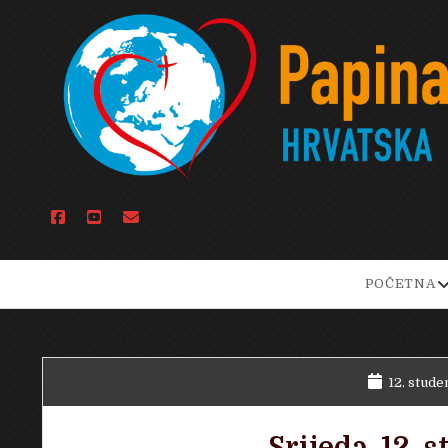
facebook
youtube
email
o
POČETNA
d
m
12. stude